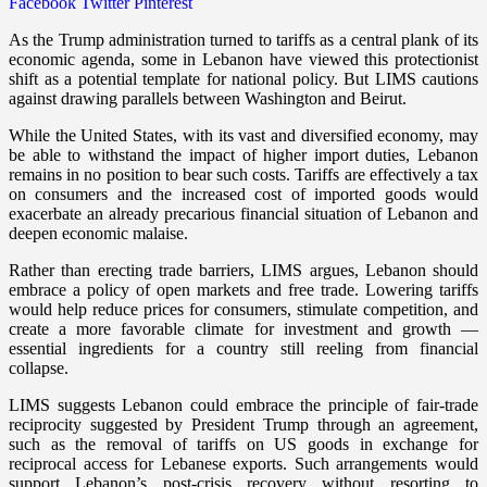
Facebook
Twitter
Pinterest
As the Trump administration turned to tariffs as a central plank of its
economic agenda, some in Lebanon have viewed this protectionist
shift as a potential template for national policy. But LIMS cautions
against drawing parallels between Washington and Beirut.
While the United States, with its vast and diversified economy, may
be able to withstand the impact of higher import duties, Lebanon
remains in no position to bear such costs. Tariffs are effectively a tax
on consumers and the increased cost of imported goods would
exacerbate an already precarious financial situation of Lebanon and
deepen economic malaise.
Rather than erecting trade barriers, LIMS argues, Lebanon should
embrace a policy of open markets and free trade. Lowering tariffs
would help reduce prices for consumers, stimulate competition, and
create a more favorable climate for investment and growth —
essential ingredients for a country still reeling from financial
collapse.
LIMS suggests Lebanon could embrace the principle of fair-trade
reciprocity suggested by President Trump through an agreement,
such as the removal of tariffs on US goods in exchange for
reciprocal access for Lebanese exports. Such arrangements would
support Lebanon’s post-crisis recovery without resorting to