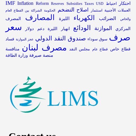
IMF
Inflation
احتكار
Reform
Subsidies
احتياط
Reserves
Taxes
USD
التضخم
اصلاح
العملات الأجنبية
استثمار
الحكومة
الشراكة بين القطاع العام
المصارف
الكهرباء
الضرائب
الليرة
المصرف
والخاص
سعر
الودائع
الموازنة
المركزي
انهيار الليرة
دعم
دولار
صرف
صندوق النقد الدولي
فساد
سوق سوداء
عجز الموازنة
مصرف لبنان
قطاع خاص
منافسة
مجلس النقد
قطاع عام
منصة صيرفة
وزارة الطاقة