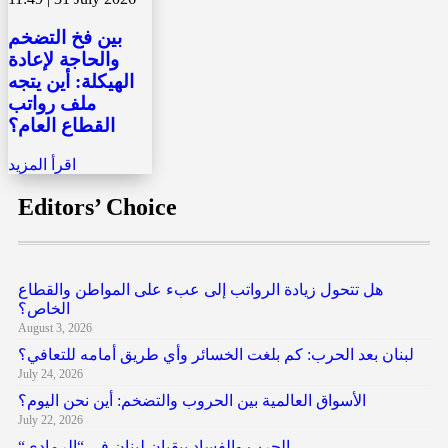
بين فخ التضخم
والحاجة لإعادة
الهيكلة: أين يتجه
ملف رواتب
القطاع العام؟
اقرأ المزيد
Editors’ Choice
هل تتحول زيادة الرواتب إلى عبء على المواطن والقطاع
الخاص؟
August 3, 2026
لبنان بعد الحرب: كم بلغت الخسائر وأي طريق أمامه للتعافي؟
July 24, 2026
الأسواق العالمية بين الحروب والتضخم: أين نحن اليوم؟
July 22, 2026
“الحرب والفساد يبقيان لبنان في “الرمادي