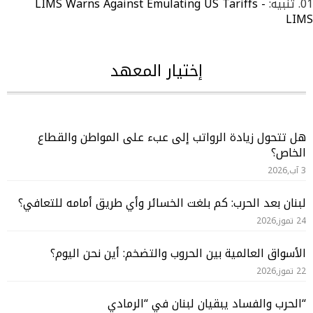
تنبيه:
LIMS Warns Against Emulating US Tariffs -
LIMS
إختيار المعهد
هل تتحول زيادة الرواتب إلى عبء على المواطن والقطاع
الخاص؟
3 آب,2026
لبنان بعد الحرب: كم بلغت الخسائر وأي طريق أمامه للتعافي؟
24 تموز,2026
الأسواق العالمية بين الحروب والتضخم: أين نحن اليوم؟
22 تموز,2026
“الحرب والفساد يبقيان لبنان في “الرمادي