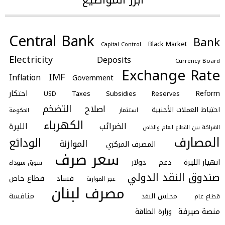
Central Bank
Bank
Black Market
Capital Control
Electricity
Deposits
Currency Board
Exchange Rate
IMF
Inflation
Government
احتكار
Reform
Subsidies
Taxes
Reserves
USD
التضخم
اصلاح
احتياط العملات الأجنبية
استثمار
الحكومة
الكهرباء
الضرائب
الليرة
الشراكة بين القطاع العام والخاص
المصارف
الودائع
الموازنة
المصرف المركزي
سعر صرف
انهيار الليرة
دعم
دولار
سوق سوداء
صندوق النقد الدولي
فساد
قطاع خاص
عجز الموازنة
مصرف لبنان
منافسة
مجلس النقد
قطاع عام
منصة صيرفة
وزارة الطاقة