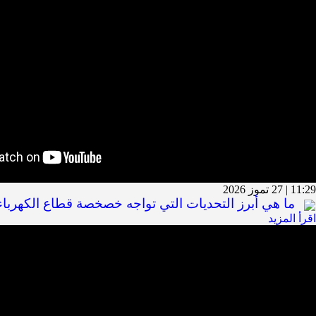
الملخص الاقتصادي
النشرة الشهرية
عن المعهد
المعهد اللبناني لدراسات السوق: من نحن
الجوائز
شبكة الشركاء الدوليين
أعضاء مجلس الإدارة
فريق العمل
لوسائل الإعلام
فرص العمل
مؤشرات لبنان
English
11:29 | 27 تموز 2026
ما هي أبرز التحديات التي تواجه خصخصة قطاع الكهرباء
اقرأ المزيد