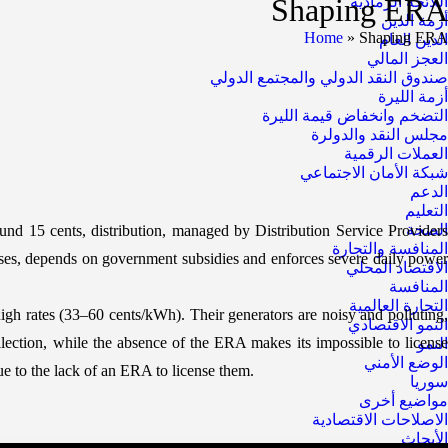
Shaping ERA
اللائحة الرمادية
أزمة الدين
Home
»
Shaping ERA
الدين العام
العجز المالي
صندوق النقد الدولي والمجتمع الدولي
أزمة الليرة
التضخم وانخفاض قيمة الليرة
مجلس النقد والدولرة
العملات الرقمية
شبكة الأمان الاجتماعي
الدعم
التعليم
الصحة
und 15 cents, distribution, managed by Distribution Service Providers
المنافسة والتجارة
nses, depends on government subsidies and enforces severe daily power
الاقتصاد المحلي
المنافسة
التجارة العالمية
 high rates (33–60 cents/kWh). Their generators are noisy and polluting,
النمو الاقتصادي
llection, while the absence of the ERA makes its impossible to license
النمو
الوضع الأمني
e to the lack of an ERA to license them.
سوريا
مواضيع أخرى
الاصلاحات الاقتصادية
الأبحاث