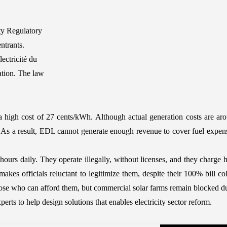
ty Regulatory
ntrants.
ectricité du
ation. The law
a high cost of 27 cents/kWh. Although actual generation costs are aro
s. As a result, EDL cannot generate enough revenue to cover fuel expe
 hours daily. They operate illegally, without licenses, and they charge
kes officials reluctant to legitimize them, despite their 100% bill co
hose who can afford them, but commercial solar farms remain blocked du
ts to help design solutions that enables electricity sector reform.