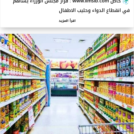
خاص www.limslb.com : قرار مجلس الوزراء يساهم
في انقطاع الدواء وحليب الاطفال
اقرأ المزيد