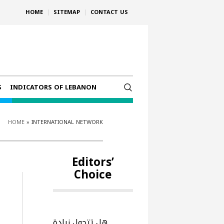
HOME
SITEMAP
CONTACT US
S
INDICATORS OF LEBANON
HOME
»
INTERNATIONAL NETWORK
Editors’
Choice
هل تتحول زيادة