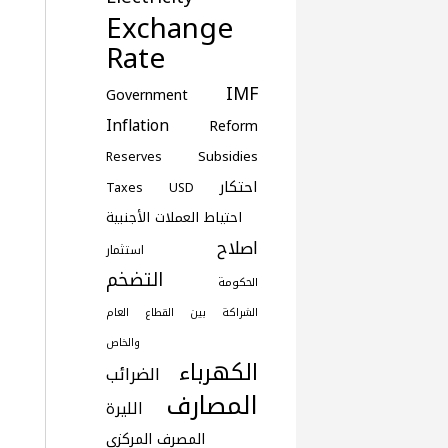
Exchange
Rate
IMF
Government
Inflation
Reform
Subsidies
Reserves
احتكار
Taxes
USD
احتياط العملات الأجنبية
اصلاح
استثمار
التضخم
الحكومة
الشراكة بين القطاع العام
والخاص
الكهرباء
الضرائب
المصارف
الليرة
المصرف المركزي