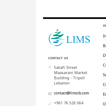
I
I
B
D
CONTACT US
C
Sakafi Street
Maasarani Market
S
Building - Tripoli
Lebanon
C
contact@limslb.com
E
+961 76 526 064
O