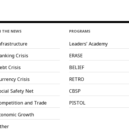
N THE NEWS
PROGRAMS
nfrastructure
Leaders’ Academy
anking Crisis
ERASE
ebt Crisis
BELIEF
urrency Crisis
RETRO
ocial Safety Net
CBSP
ompetition and Trade
PISTOL
conomic Growth
ther