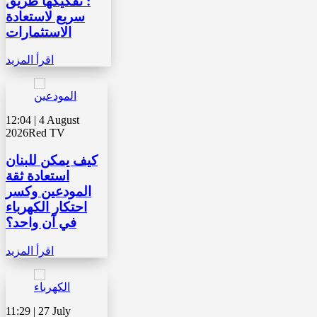
: تفكيكها طريق
سريع لاستعادة
الاستثمارات
اقرأ المزيد
12:04 | 4 August
2026
Red TV
كيف يمكن للبنان
استعادة ثقة
المودعين وكسر
احتكار الكهرباء
في آن واحد؟
اقرأ المزيد
11:29 | 27 July