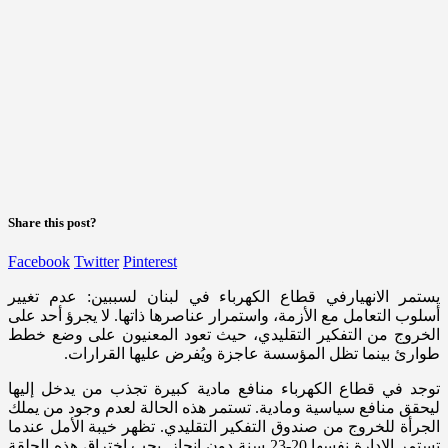
Share this post?
Facebook
Twitter
Pinterest
يستمر الانهيارفي قطاع الكهرباء في لبنان لسببين: عدم تغيير
أسلوب التعامل مع الأزمة، واستمرار عناصرها ذاتها. لا يجرؤ أحد على
الخروج من التفكير التقليدي، حيث تعود المعنيون على وضع خطط
طوارئ بينما تظل المؤسسة عاجزة ويُفرض عليها القرارات.
توجد في قطاع الكهرباء منافع مادية كبيرة تجذب من يدخل إليها
ليحقق منافع سياسية ومادية. تستمر هذه الحالة لعدم وجود من يملك
الجرأة للخروج من صندوق التفكير التقليدي. تظهر خيبة الأمل عندما
تستمر الإدارة نفسها 20-23 سنة دون إنجاز. يجب اختراق هذه الحلقة