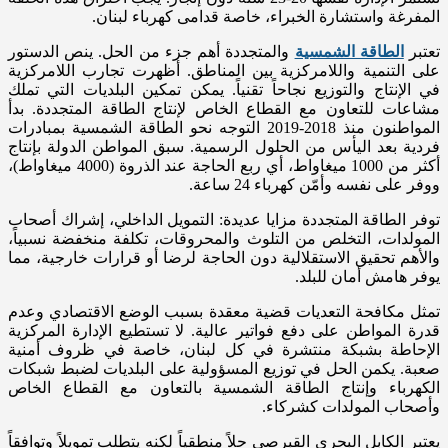
المفرغة واستشارة الخبراء، خاصة قدامى كهرباء لبنان.
تعتبر
الطاقة الشمسية
والمتجددة أهم جزء من الحل. ينص الدستور
على التنمية واللامركزية بين المناطق. أظهرت تجارب اللامركزية
في الإنتاج والتوزيع نجاحاً تقنياً. يمكن تمكين البلديات التي تملك
مشاعات للتعاون مع القطاع الخاص لإنتاج الطاقة المتجددة. بدأ
المواطنون منذ 2018-2019 التوجه نحو الطاقة الشمسية بمبادرات
فردية بعد اليأس من الحلول الرسمية. سبق المواطن الدولة بإنتاج
أكثر من 1000 ميغاواط، أي ربع الحاجة عند الذروة (4000 ميغاواط)،
ووفر على نفسه وأمّن كهرباء 24 ساعة.
توفر الطاقة المتجددة مزايا عديدة: التمويل الداخلي، إشراك أصحاب
المولدات، التخلص من التلوث والمحروقات، تكلفة منخفضة نسبياً،
والأهم تحقيق الاستقلالية دون الحاجة لرضا أو قرارات خارجية، مما
يوفر هامش أمان للبلد.
تمثل مكافحة التعديات قضية معقدة بسبب الوضع الاقتصادي وعدم
قدرة المواطن على دفع فواتير عالية. لا تستطيع الإدارة المركزية
الإحاطة بشبكة منتشرة في كل لبنان، خاصة في ظروف أمنية
صعبة. يكمن الحل في توزيع المسؤولية على البلديات لضبط شبكات
الكهرباء وإنتاج الطاقة الشمسية بالتعاون مع القطاع الخاص
وأصحاب المولدات كشركاء.
يعتبر الكابل البحري القبرصي حلاً منطقياً لكنه يتطلب تمويلاً وتوافقاً