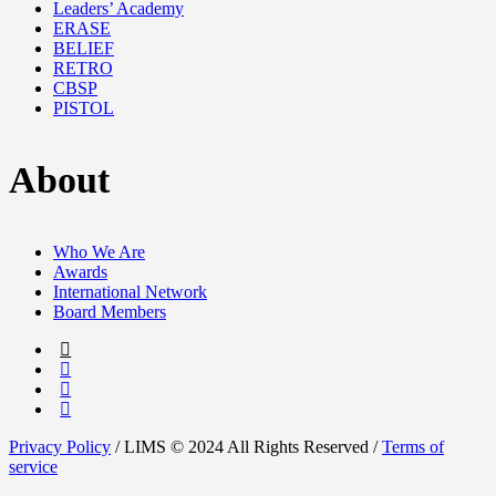
Leaders’ Academy
ERASE
BELIEF
RETRO
CBSP
PISTOL
About
Who We Are
Awards
International Network
Board Members
Privacy Policy
/ LIMS © 2024 All Rights Reserved /
Terms of
service