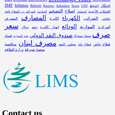
Board
IMF
Inflation
احتكار
احتياط
Subsidies
Reform
Reserves
Taxes
USD
التضخم
اصلاح
العملات الأجنبية
استثمار
الحكومة
الشراكة بين القطاع العام
المصارف
الكهرباء
الضرائب
الليرة
المصرف
والخاص
سعر
الودائع
الموازنة
المركزي
انهيار الليرة
دعم
دولار
صرف
صندوق النقد الدولي
فساد
سوق سوداء
عجز الموازنة
مصرف لبنان
قطاع خاص
منافسة
مجلس النقد
قطاع عام
منصة صيرفة
وزارة الطاقة
Contact us