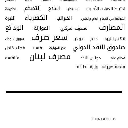
التضخم
اصلاح
احتياط العملات الأجنبية
استثمار
الحكومة
الكهرباء
الضرائب
الليرة
الشراكة بين القطاع العام والخاص
المصارف
الودائع
الموازنة
المصرف المركزي
سعر صرف
انهيار الليرة
دعم
دولار
سوق سوداء
صندوق النقد الدولي
فساد
قطاع خاص
عجز الموازنة
مصرف لبنان
منافسة
مجلس النقد
قطاع عام
منصة صيرفة
وزارة الطاقة
CONTACT US