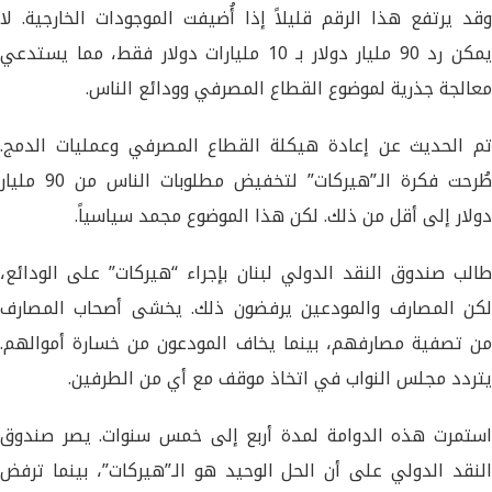
وقد يرتفع هذا الرقم قليلاً إذا أُضيفت الموجودات الخارجية. لا
يمكن رد 90 مليار دولار بـ 10 مليارات دولار فقط، مما يستدعي
معالجة جذرية لموضوع القطاع المصرفي وودائع الناس.
تم الحديث عن إعادة هيكلة القطاع المصرفي وعمليات الدمج.
طُرحت فكرة الـ”هيركات” لتخفيض مطلوبات الناس من 90 مليار
دولار إلى أقل من ذلك. لكن هذا الموضوع مجمد سياسياً.
طالب صندوق النقد الدولي لبنان بإجراء “هيركات” على الودائع،
لكن المصارف والمودعين يرفضون ذلك. يخشى أصحاب المصارف
من تصفية مصارفهم، بينما يخاف المودعون من خسارة أموالهم.
يتردد مجلس النواب في اتخاذ موقف مع أي من الطرفين.
استمرت هذه الدوامة لمدة أربع إلى خمس سنوات. يصر صندوق
النقد الدولي على أن الحل الوحيد هو الـ”هيركات”، بينما ترفض