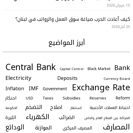
15 حزيران,2026
كيف أعادت الحرب صياغة سوق العمل والرواتب في لبنان؟
25 أيار,2026
أبرز المواضيع
Central Bank
Bank
Black Market
Capital Control
Electricity
Deposits
Currency Board
Exchange Rate
IMF
Inflation
Government
احتكار
Reform
Subsidies
Taxes
Reserves
USD
التضخم
اصلاح
احتياط العملات الأجنبية
استثمار
الحكومة
الكهرباء
الضرائب
الليرة
الشراكة بين القطاع العام والخاص
المصارف
الودائع
الموازنة
المصرف المركزي