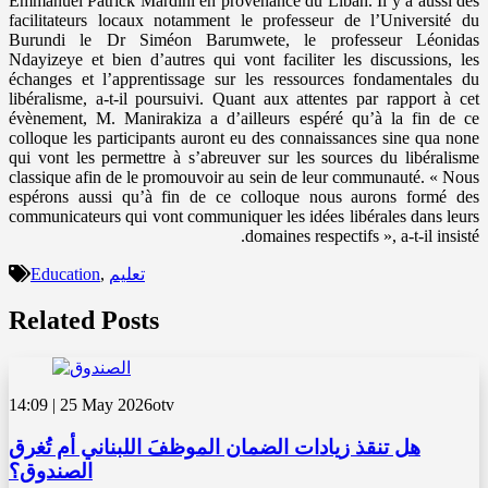
Emmanuel Patrick Mardini en provenance du Liban. Il y a aussi des
facilitateurs locaux notamment le professeur de l’Université du
Burundi le Dr Siméon Barumwete, le professeur Léonidas
Ndayizeye et bien d’autres qui vont faciliter les discussions, les
échanges et l’apprentissage sur les ressources fondamentales du
libéralisme, a-t-il poursuivi. Quant aux attentes par rapport à cet
évènement, M. Manirakiza a d’ailleurs espéré qu’à la fin de ce
colloque les participants auront eu des connaissances sine qua none
qui vont les permettre à s’abreuver sur les sources du libéralisme
classique afin de le promouvoir au sein de leur communauté. « Nous
espérons aussi qu’à fin de ce colloque nous aurons formé des
communicateurs qui vont communiquer les idées libérales dans leurs
domaines respectifs », a-t-il insisté.
Education
,
تعليم
Related Posts
14:09 | 25 May 2026
otv
هل تنقذ زيادات الضمان الموظفَ اللبناني أم تُغرق
الصندوق؟