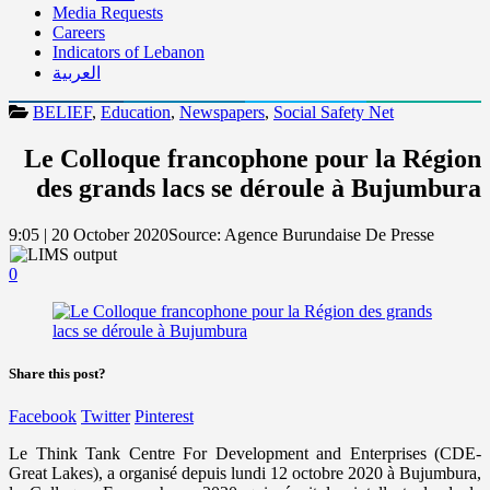
Media Requests
Careers
Indicators of Lebanon
العربية
BELIEF
,
Education
,
Newspapers
,
Social Safety Net
Le Colloque francophone pour la Région
des grands lacs se déroule à Bujumbura
9:05 | 20 October 2020
Source:
Agence Burundaise De Presse
0
Share this post?
Facebook
Twitter
Pinterest
Le Think Tank Centre For Development and Enterprises (CDE-
Great Lakes), a organisé depuis lundi 12 octobre 2020 à Bujumbura,