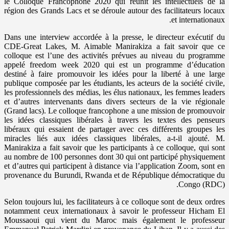
le Colloque Francophone 2020 qui réunit les intellectuels de la
région des Grands Lacs et se déroule autour des facilitateurs locaux
et internationaux.
Dans une interview accordée à la presse, le directeur exécutif du
CDE-Great Lakes, M. Aimable Manirakiza a fait savoir que ce
colloque est l’une des activités prévues au niveau du programme
appelé freedom week 2020 qui est un programme d’éducation
destiné à faire promouvoir les idées pour la liberté à une large
publique composée par les étudiants, les acteurs de la société civile,
les professionnels des médias, les élus nationaux, les femmes leaders
et d’autres intervenants dans divers secteurs de la vie régionale
(Grand lacs). Le colloque francophone a une mission de promouvoir
les idées classiques libérales à travers les textes des penseurs
libéraux qui essaient de partager avec ces différents groupes les
miracles liés aux idées classiques libérales, a-t-il ajouté. M.
Manirakiza a fait savoir que les participants à ce colloque, qui sont
au nombre de 100 personnes dont 30 qui ont participé physiquement
et d’autres qui participent à distance via l’application Zoom, sont en
provenance du Burundi, Rwanda et de République démocratique du
Congo (RDC).
Selon toujours lui, les facilitateurs à ce colloque sont de deux ordres
notamment ceux internationaux à savoir le professeur Hicham El
Moussaoui qui vient du Maroc mais également le professeur