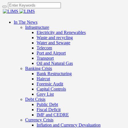
In The News
Infrastructure
Electricity and Renewables
Waste and recycling
Water and Sewage
Telecom
Port and Airport
Transport
Oil and Natural Gas
Banking Crisis
Bank Restructuring
Haircut
Forensic Audit
Capital Controls
Grey List
Debt Crisis
Public Debt
Fiscal Deficit
IMF and CEDRE
Currency Crisis
Inflation and Currency Devaluation