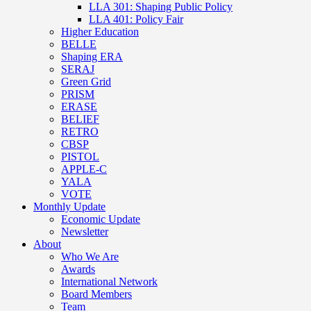
LLA 301: Shaping Public Policy
LLA 401: Policy Fair
Higher Education
BELLE
Shaping ERA
SERAJ
Green Grid
PRISM
ERASE
BELIEF
RETRO
CBSP
PISTOL
APPLE-C
YALA
VOTE
Monthly Update
Economic Update
Newsletter
About
Who We Are
Awards
International Network
Board Members
Team