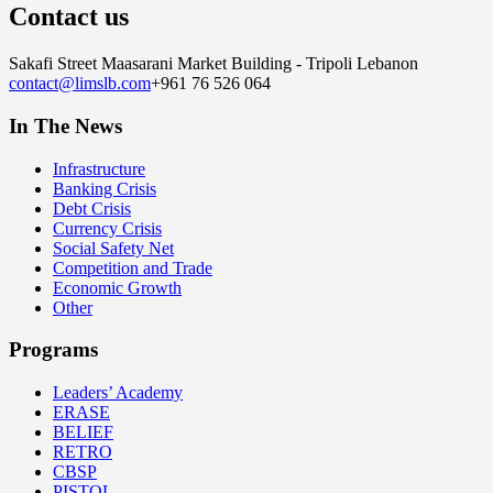
Contact us
Sakafi Street Maasarani Market Building - Tripoli Lebanon
contact@limslb.com
+961 76 526 064
In The News
Infrastructure
Banking Crisis
Debt Crisis
Currency Crisis
Social Safety Net
Competition and Trade
Economic Growth
Other
Programs
Leaders’ Academy
ERASE
BELIEF
RETRO
CBSP
PISTOL