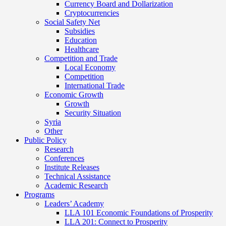
Currency Board and Dollarization
Cryptocurrencies
Social Safety Net
Subsidies
Education
Healthcare
Competition and Trade
Local Economy
Competition
International Trade
Economic Growth
Growth
Security Situation
Syria
Other
Public Policy
Research
Conferences
Institute Releases
Technical Assistance
Academic Research
Programs
Leaders’ Academy
LLA 101 Economic Foundations of Prosperity
LLA 201: Connect to Prosperity