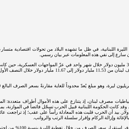
لليرة اللبنانية، في ظل ما تشهده البلاد من تحولات اقتصادية متسا
 سارع إلى نفي هذه المعلومات عبر بيان رسمي.
تكشف المعطيات المتاحة أن مصرف لبنان تكبّد خسائر بلغت نحو 343 مليون دولار خلال شهر واحد في عزّ ا
إعلان وقف إطلاق النار، إذ ارتفع احتياطي العملات الأجنبية في 
طيات مصرف لبنان، إذ يتنازع على هذه الأموال أطراف متعددة: المودع
قد كانت الحكومة اللبنانية قبيل الحرب تسجّل فائضاً في الموازنة، 
لإغاثة وإزالة الركام وإقرار سلسلة الرتب والرواتب.
“Currency Board” الحل ال