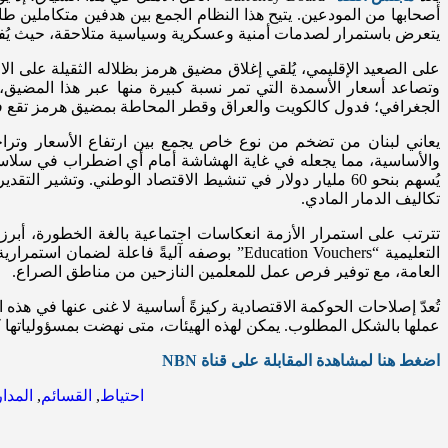
أصحابها من المودعين. يتيح هذا النظام الجمع بين هدفين متكاملين ط
يتعرض باستمرار لصدمات أمنية وعسكرية وسياسية متلاحقة، حيث يُف
على الصعيد الإقليمي، يُلقي إغلاق مضيق هرمز بظلاله الثقيلة على ال
وتصاعد أسعار الأسمدة التي تمر نسبة كبيرة منها عبر هذا المضيق، و
الجغرافي؛ فدول كالكويت والعراق وقطر المحاطة بمضيق هرمز تقع في د
والأساسية، مما يجعله في غاية الهشاشة أمام أي اضطراب في سلاسل ا
يُسهم بنحو 60 مليار دولار في تنشيط الاقتصاد الوطني. وتش
تكاليف الدمار المادي.
تترتب على استمرار الأزمة انعكاسات اجتماعية بالغة الخطورة، أبرز
التعليمية “Education Vouchers” بوصفه آليةً
العامة، مع توفير فرص عمل للمعلمين النازحين من مناطق الصراع.
تُعدّ إصلاحات الحوكمة الاقتصادية ركيزةً أساسية لا غنى عنها في هذه 
عملها بالشكل المطلوب. يمكن لهذه الهيئات، متى نهضت بمسؤولياتها كامل
اضغط هنا لمشاهدة المقابلة على قناة NBN
احتياط
,
القسائم
,
المدا