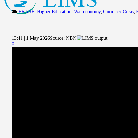
ERASE
,
Higher Education
,
War economy
,
Currency Crisis
,
13:41 | 1 May 2026
Source:
NBN
0