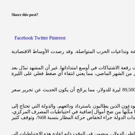
Share this post?
Facebook
Twitter
Pinterest
رعة وتداعيات الحرب المتواصلة. وقد رصدت الأوساط الاقتصادية
لمواجهات العسكرية، حين كانت رقعة الاشتباكات في أوسع امتداداتها. غير أن المشهد تبدّل بعد
مصرف لبنان من 11.53 مليار دولار إلى 11.67 مليار دولار خلال النصف الأول من الشهر الماضي، مما يعني انتفاء أي ضغط فعلي على الليرة
تجدر الإشارة إلى أن إجمالي الليرة اللبنانية المتداولة لا يتجاوز 64.8 تريليون ليرة، وهو مبلغ يُعدّ محدوداً للغاية مقارنةً بسعر الصرف البالغ 89,500 ليرة للدولار، مما يرجّح أن يكون الحديث عن تحرير سعر
ون الذين يطالبون باسترداد ودائعهم، والدولة التي تحتاج إلى
بما مكّنها من ضخ أموال إضافية في احتياطيات المصرف المركزي،
الذي ارتفع من نحو 8.7 مليار دولار عام 2023 إلى ما يقارب 12 مليار دولار. بيد أن الحرب قلبت هذه المعادلة رأساً على عقب؛ إذ تراجعت عائدات الدولة جراء انخفاض حركة المطار بنسبة 68%، وتوقف كثير
أمثل في هذا السياق، إذ يوفر استقرار سعر الصرف من خلال تغطية الليرة بنسبة 100% من احتياطي الدولار، ويضمن في الوقت ذاته إعادة هذه الاحتياطيات إلى