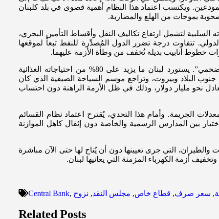
لمودعين. ويكتسب اعتماد هذا النظام أهمية قصوى في بلد كلبنان
وبة بموجات من الهلع والمضاربة.
ته السلبية لتشمل ارتفاع تكاليف النقل وأقساط التأمين البحري،
ولي. تتفاوت درجة تضرر الدول المُصدِّرة للنفط تبعاً لموقعها
ات خطوط أنابيب بديلة تُخفف من وطأة الأزمة عليهما.
يعاني لبنان من تضخم من نوع خاص يجمع بين ارتفاع الأسعار وتراجع النشاط الاقتصادي في آنٍ واحد، وهي ظاهرة تُعرف بـ”الركود التضخمي”. يستورد لبنان ما يزيد على 80% من احتياجاته الغذائية
جنوب البلاد وبيروت، وتراجع موسم السياحة الصيفية الذي كان
بما يعادل نحو مليار دولار، وذلك في ظل الأزمة الراهنة دون احتساب
لات الجريمة. وأمام هذا التحدي، يُقترح اعتماد نظام القسائم
تُتيح لهم الاختيار بين المدارس الرسمية والخاصة دون إثقال كاهل الموازنة
ت والطيران، التي جرى تعيينها دون أن يُتاح لها حتى الآن مباشرة
خفيف أزمة الكهرباء المزمنة التي يعانيها لبنان.
ة
,
سعر صرف
,
قطاع خاص
,
مجلس النقد
,
نزوح
,
Central Bank
Related Posts