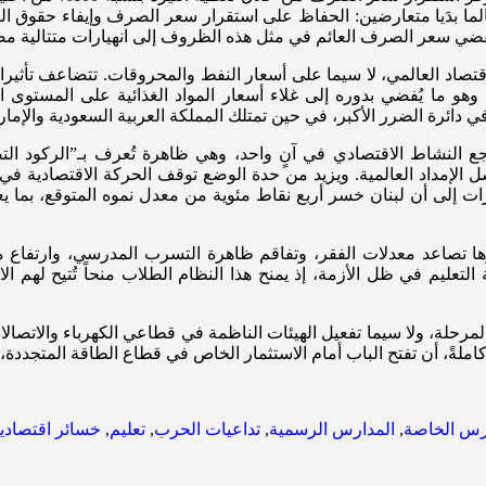
الما بدَيا متعارضين: الحفاظ على استقرار سعر الصرف وإيفاء حقوق ا
ضي سعر الصرف العائم في مثل هذه الظروف إلى انهيارات متتالية مصح
اقتصاد العالمي، لا سيما على أسعار النفط والمحروقات. تتضاعف تأثيرا
هو ما يُفضي بدوره إلى غلاء أسعار المواد الغذائية على المستوى الد
ائرة الضرر الأكبر، في حين تمتلك المملكة العربية السعودية والإمار
لإمداد العالمية. ويزيد من حدة الوضع توقف الحركة الاقتصادية في 
ير التقديرات إلى أن لبنان خسر أربع نقاط مئوية من معدل نموه المتوقع، 
ها تصاعد معدلات الفقر، وتفاقم ظاهرة التسرب المدرسي، وارتفاع معد
 فاعلة لضمان استمرارية التعليم في ظل الأزمة، إذ يمنح هذا النظام الطلاب منحاً 
المرحلة، ولا سيما تفعيل الهيئات الناظمة في قطاعي الكهرباء والاتصالا
ةً، أن تفتح الباب أمام الاستثمار الخاص في قطاع الطاقة المتجددة، وت
رس الخاصة
,
المدارس الرسمية
,
تداعيات الحرب
,
تعليم
,
خسائر اقتصادي