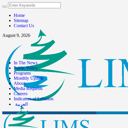
Home
Sitemap
Contact Us
August 9, 2026
In The News
Public Policy
Programs
Monthly Update
About
Media Requests
Careers
Indicators of Lebanon
العربية