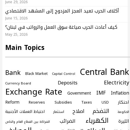
June 29, 2026
أكلاف الحرب تعيد العجز المزدوج إلى المشهد الاقتصادي
June 15, 2026
كيف أعادت الحرب صياغة سوق العمل والرواتب في لبنان؟
May 25, 2026
Main Topics
Central Bank
Bank
Black Market
Capital Control
Electricity
Deposits
Currency Board
Exchange Rate
IMF
Inflation
Government
احتكار
Reform
Subsidies
Reserves
Taxes
USD
التضخم
اصلاح
احتياط العملات الأجنبية
استثمار
الحكومة
الكهرباء
الضرائب
الليرة
الشراكة بين القطاع العام والخاص