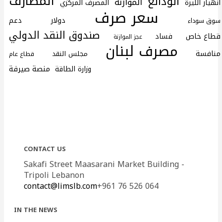
المصارف
الودائع
الموازنة
انهيار الليرة
المصرف المركزي
سعر صرف
دولار
دعم
سوق سوداء
صندوق النقد الدولي
قطاع خاص
فساد
عجز الموازنة
مصرف لبنان
منافسة
مجلس النقد
قطاع عام
منصة صيرفة
وزارة الطاقة
CONTACT US
Sakafi Street Maasarani Market Building -
Tripoli Lebanon
contact@limslb.com
+961 76 526 064
IN THE NEWS