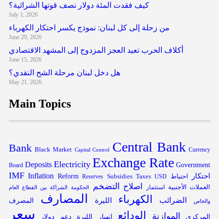
كيف فقدت المئة دولار نصف قوتها الشرائية؟
July 1, 2026
من زحلة إلى كل لبنان: نموذج يكسر احتكار الكهرباء
June 29, 2026
أكلاف الحرب تعيد العجز المزدوج إلى المشهد الاقتصادي
June 15, 2026
هل دخل لبنان مرحلة الشح النقدي؟
May 21, 2026
Main Topics
Central Bank
Bank
Black Market
Capital Control
Currency
Exchange Rate
Electricity
Deposits
Government
Board
IMF
Inflation
احتكار
احتياط
Subsidies
Reform
Reserves
Taxes
USD
التضخم
اصلاح
العملات الأجنبية
استثمار
الحكومة
الشراكة بين القطاع العام
المصارف
الكهرباء
الضرائب
الليرة
المصرف
والخاص
سعر
الودائع
الموازنة
المركزي
انهيار الليرة
دعم
دولار