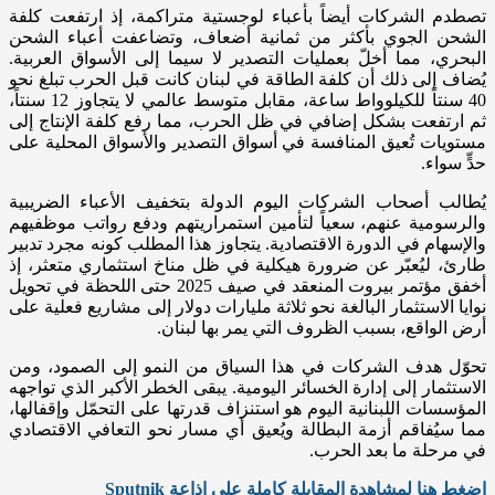
تصطدم الشركات أيضاً بأعباء لوجستية متراكمة، إذ ارتفعت كلفة
الشحن الجوي بأكثر من ثمانية أضعاف، وتضاعفت أعباء الشحن
البحري، مما أخلّ بعمليات التصدير لا سيما إلى الأسواق العربية.
يُضاف إلى ذلك أن كلفة الطاقة في لبنان كانت قبل الحرب تبلغ نحو
40 سنتاً للكيلوواط ساعة، مقابل متوسط عالمي لا يتجاوز 12 سنتاً،
ثم ارتفعت بشكل إضافي في ظل الحرب، مما رفع كلفة الإنتاج إلى
مستويات تُعيق المنافسة في أسواق التصدير والأسواق المحلية على
حدٍّ سواء.
يُطالب أصحاب الشركات اليوم الدولة بتخفيف الأعباء الضريبية
والرسومية عنهم، سعياً لتأمين استمراريتهم ودفع رواتب موظفيهم
والإسهام في الدورة الاقتصادية. يتجاوز هذا المطلب كونه مجرد تدبير
طارئ، ليُعبّر عن ضرورة هيكلية في ظل مناخ استثماري متعثر، إذ
أخفق مؤتمر بيروت المنعقد في صيف 2025 حتى اللحظة في تحويل
نوايا الاستثمار البالغة نحو ثلاثة مليارات دولار إلى مشاريع فعلية على
أرض الواقع، بسبب الظروف التي يمر بها لبنان.
تحوّل هدف الشركات في هذا السياق من النمو إلى الصمود، ومن
الاستثمار إلى إدارة الخسائر اليومية. يبقى الخطر الأكبر الذي تواجهه
المؤسسات اللبنانية اليوم هو استنزاف قدرتها على التحمّل وإقفالها،
مما سيُفاقم أزمة البطالة ويُعيق أي مسار نحو التعافي الاقتصادي
في مرحلة ما بعد الحرب.
اضغط هنا لمشاهدة المقابلة كاملة على اذاعة Sputnik