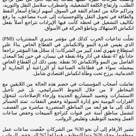
الطلب، وارتفاع الكلفة التشغيلية، واضطراب سلاسل النقل والتوريد،
وتراكم حالة من انعدام الثقة في السوق. أسهم ارتفاع أسعار النفط
والطاقة في تحويل النقل واللوجستيات إلى عبء مضاعف، ما رفع
تكاليف التشغيل في لحظة كانت فيها الإيرادات تتراجع أصلاً بفعل
انكماش الاستهلاك وتباطؤ الحركة في الأسواق.
تجلّت تداعيات الحرب كذلك في مؤشر مديري المشتريات (PMI)
الذي يقيس قدرة النمو والانكماش في القطاع الخاص بناءً على
استطلاع شهري لعدد كبير من الشركات؛ إذ سجّل هذا المؤشر تراجعاً
حاداً بلغ 47 نقطة في آذار و44 نقطة في نيسان، في حين يُعدّ المعدل
الفاصل بين النمو والانكماش 50 نقطة. يعني ذلك أن القطاع الخاص
بمجمله، سواء في قطاعاته الصناعية أو الزراعية أو التجارية أو
الخدماتية، يرزح تحت وطأة انكماش اقتصادي شامل.
تعاملت أصحاب المؤسسات في خضم هذه الحالة من اللايقين مع
المخاطر لا من خلال التحوط الاستراتيجي، بل عبر تأجيل
الاستثمارات وتجميد المشاريع الجديدة وإرجاء الإصلاحات، لتتحوّل
القرارات اليومية نحو إدارة السيولة وخفض النفقات. تمتد الخسائر
بذلك إلى ما هو أبعد من المناطق المتضررة مباشرة من القصف،
لتشمل مناطق آمنة عبر قنوات كتراجع المبيعات وخفض ساعات
العمل وتجميد التوظيف وتقليص الرواتب.
تشير الأرقام إلى أن نحو 30% من الشركات خفّضت ساعات عمل
موظفيها، وجمّد 26% منها التوظيف، فيما لجأ 7% إلى خفض الرواتب