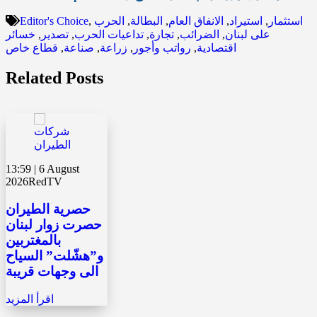
استثمار
,
استيراد
,
الانفاق العام
,
البطالة
,
الحرب
,
Editor's Choice
على لبنان
,
الضرائب
,
تجارة
,
تداعيات الحرب
,
تصدير
,
خسائر
اقتصادية
,
رواتب وأجور
,
زراعة
,
صناعة
,
قطاع خاص
Related Posts
13:59 | 6 August
2026
RedTV
حصرية الطيران
حصرت زوار لبنان
بالمغتربين
و”هشّلت” السياح
الى وجهات قريبة
اقرأ المزيد