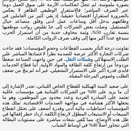
بصورة ملموسة. لم تتجلّ انعكاسات الأزمة على سوق العمل دوماً
عبر الصرف المباشر؛ فالاستقرار الوظيفي الظاهر لا يعكس
بالضرورة استقراراً اقتصادياً حقيقياً، إذ بقي كثير من العاملين في
وظائفهم بدخل أقل وساعات عمل أدنى وقلق متصاعد حيال
المستقبل. وصلت بعض الشركات إلى حدّ تقليص رواتب موظفيها
بنسبة تقارب 50%، وثمة مخاوف جدية من أن استمرار الحرب
سيدفع عدداً أكبر منها إلى وقف صرف الرواتب الكاملة.
تفاوتت درجة التأثر بحسب القطاعات وحجم المؤسسات؛ فقد جاءت
شركات التجارة الأكثر عرضة للصدمة نظراً لاعتمادها المباشر على
الطلب الاستهلاكي و
شبكات النقل
، في حين واجهت الصناعة ضغطاً
مزدوجاً من ارتفاع كلفة الطاقة والمواد الأولية. أما قطاع الخدمات
فأبدى قدرة أكبر على الاستمرار التشغيلي، غير أنه لم ينجُ من ضعف
الطلب وغموض المرحلة المقبلة.
على صعيد البنية الهيكلية للقطاع الخاص اللبناني، تجدر الإشارة إلى
أن ما يزيد على 90% من الشركات اللبنانية هي مؤسسات عائلية
تعتمد على المبادرة الفردية وعدد محدود من الموظفين، وهو ما
يجعلها الأكثر هشاشة في مواجهة الصدمات الاقتصادية. تملك هذه
المؤسسات احتياطيات مالية أدنى وقدرة أضعف على تحمّل انقطاع
المبيعات أو الاستيعاب المطوّل لارتفاع الكلفة. ازداد خطر إقفالها في
ظل هذه الأوضاع، مما يُلقي بتبعات مباشرة على مستويات البطالة
التي تتجاوز أصلاً 40% في أوساط الشباب.