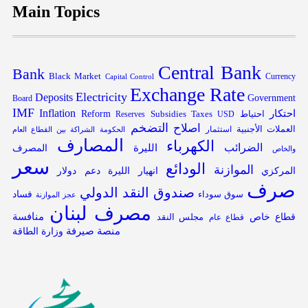
Main Topics
Central Bank
Bank
Black Market
Capital Control
Currency
Exchange Rate
Electricity
Deposits
Government
Board
IMF
Inflation
احتكار
Reform
Subsidies
احتياط
Reserves
Taxes
USD
التضخم
اصلاح
العملات الأجنبية
استثمار
الحكومة
الشراكة بين القطاع العام
المصارف
الكهرباء
الضرائب
الليرة
المصرف
والخاص
سعر
الودائع
الموازنة
المركزي
انهيار الليرة
دعم
دولار
صرف
صندوق النقد الدولي
فساد
سوق سوداء
عجز الموازنة
مصرف لبنان
قطاع خاص
منافسة
مجلس النقد
قطاع عام
منصة صيرفة
وزارة الطاقة