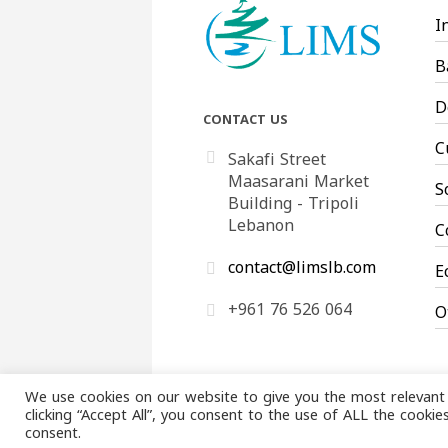
I
B
D
CONTACT US
C
Sakafi Street
Maasarani Market
S
Building - Tripoli
Lebanon
C
contact@limslb.com
E
+961 76 526 064
O
We use cookies on our website to give you the most relevant
clicking “Accept All”, you consent to the use of ALL the cooki
consent.