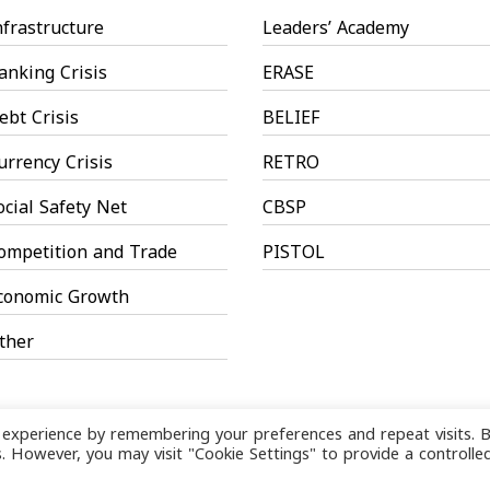
nfrastructure
Leaders’ Academy
anking Crisis
ERASE
ebt Crisis
BELIEF
urrency Crisis
RETRO
ocial Safety Net
CBSP
ompetition and Trade
PISTOL
conomic Growth
ther
 experience by remembering your preferences and repeat visits. 
es. However, you may visit "Cookie Settings" to provide a controlle