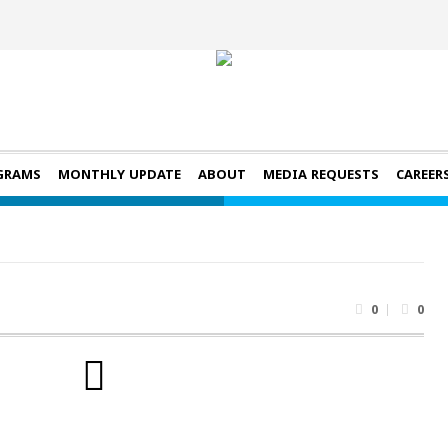
GRAMS
MONTHLY UPDATE
ABOUT
MEDIA REQUESTS
CAREER
0
0