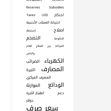
Subsidies
Reserves
احتكار
Taxes
USD
احتياط العملات الأجنبية
اصلاح
استثمار
التضخم
الحكومة
الشراكة بين القطاع العام
والخاص
الكهرباء
الضرائب
المصارف
الليرة
المصرف المركزي
الودائع
الموازنة
دعم
انهيار الليرة
دولار
سعر صرف