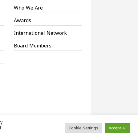
Who We Are
Awards
International Network
Board Members
By
d
Cookie Settings
Accept All