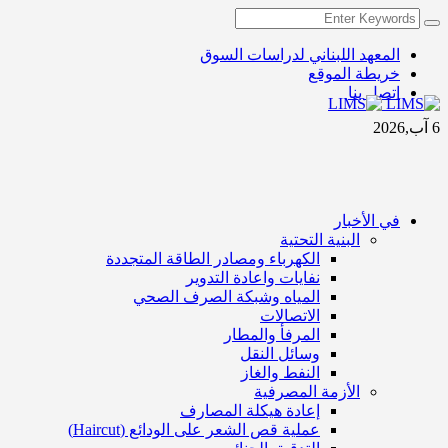
المعهد اللبناني لدراسات السوق
خريطة الموقع
اتصل بنا
6 آب,2026
في الأخبار
البنية التحتية
الكهرباء ومصادر الطاقة المتجددة
نفايات واعادة التدوير
المياه وشبكة الصرف الصحي
الاتصالات
المرفأ والمطار
وسائل النقل
النفط والغاز
الأزمة المصرفية
إعادة هيكلة المصارف
عملية قص الشعر على الودائع (Haircut)