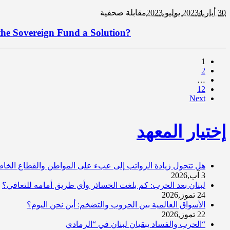
30 أيار,2023
4 يوليو,2023
مقابلة صحفية
the Sovereign Fund a Solution?
1
2
…
12
Next
إختيار المعهد
هل تتحول زيادة الرواتب إلى عبء على المواطن والقطاع الخا
3 آب,2026
لبنان بعد الحرب: كم بلغت الخسائر وأي طريق أمامه للتعافي؟
24 تموز,2026
الأسواق العالمية بين الحروب والتضخم: أين نحن اليوم؟
22 تموز,2026
“الحرب والفساد يبقيان لبنان في “الرمادي