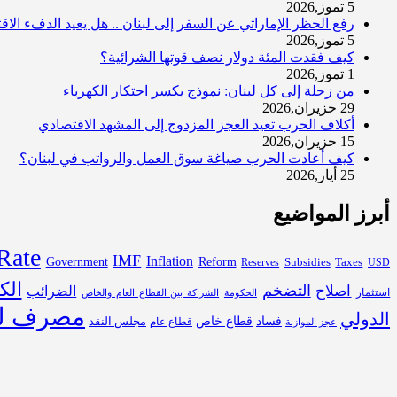
5 تموز,2026
رفع الحظر الإماراتي عن السفر إلى لبنان .. هل يعيد الدفء الا
5 تموز,2026
كيف فقدت المئة دولار نصف قوتها الشرائية؟
1 تموز,2026
من زحلة إلى كل لبنان: نموذج يكسر احتكار الكهرباء
29 حزيران,2026
أكلاف الحرب تعيد العجز المزدوج إلى المشهد الاقتصادي
15 حزيران,2026
كيف أعادت الحرب صياغة سوق العمل والرواتب في لبنان؟
25 أيار,2026
أبرز المواضيع
Rate
IMF
Inflation
Government
Reform
Subsidies
Reserves
Taxes
USD
الك
التضخم
اصلاح
الضرائب
استثمار
الحكومة
الشراكة بين القطاع العام والخاص
مصرف لب
الدولي
فساد
قطاع خاص
مجلس النقد
قطاع عام
عجز الموازنة