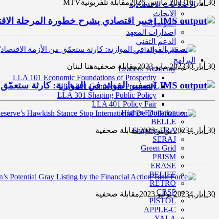
30 أيار,2023
16 مارس,2026
مقابلة تلفزيونية
MTV
الاصلاحات الاقتصادية
الأبحاث
خبير اقتصادي يشرح خطورة المرحلة الاقت
المؤتمرات
إصدارات المعهد
الدعم التقني
البحث العلمي
البرامج
30 أيار,2023
30 مايو,2023
مقابلة صحفية
هنا لبنان
Leaders’ Academy
LLA 101 Economic Foundations of Prosperity
تصفير الفوائد في الموازنة: كارثة ستعمّق م
LLA 201 Connect to Prosperity
LLA 301 Shaping Public Policy
LLA 401 Policy Fair
Higher Education
BELLE
30 أيار,2023
4 يوليو,2023
مقابلة صحفية
Shaping ERA
SERAJ
Green Grid
PRISM
ERASE
BELIEF
RETRO
CBSP
30 أيار,2023
4 يوليو,2023
مقابلة صحفية
PISTOL
APPLE-C
YALA