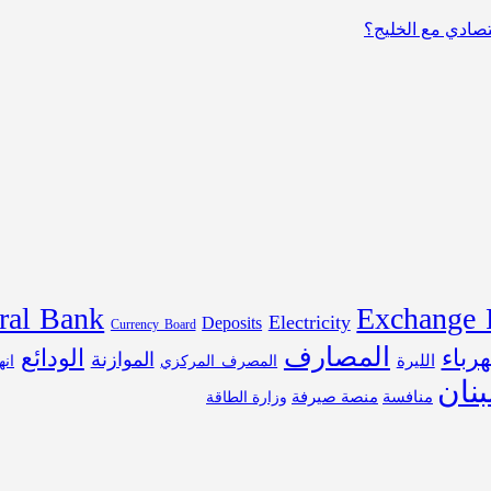
قتصادي مع الخليج؟
ral Bank
Exchange 
Electricity
Deposits
Currency Board
المصارف
هرباء
الودائع
الموازنة
الليرة
المصرف المركزي
انه
نان
منافسة
منصة صيرفة
وزارة الطاقة