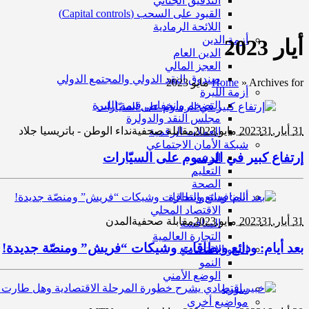
التدقيق الجنائي
القيود على السحب (Capital controls)
اللائحة الرمادية
أزمة الدين
أيار 2023
الدين العام
العجز المالي
صندوق النقد الدولي والمجتمع الدولي
Archives for مايو 2023
»
Home
أزمة الليرة
التضخم وانخفاض قيمة الليرة
مجلس النقد والدولرة
31 أيار,2023
31 مايو,2023
مقابلة صحفية
نداء الوطن - باتريسيا جلاد
العملات الرقمية
شبكة الأمان الاجتماعي
إرتفاع كبير في الرسوم على السيّارات
الدعم
التعليم
الصحة
المنافسة والتجارة
الاقتصاد المحلي
31 أيار,2023
31 مايو,2023
مقابلة صحفية
المدن
المنافسة
التجارة العالمية
بعد أيام: ودائع وبطاقات وشيكات “فريش” ومنصّة جديدة!
النمو الاقتصادي
النمو
الوضع الأمني
سوريا
مواضيع أخرى