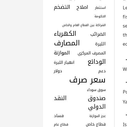
التضخم
اصلاح
L
استثمار
f
الحكومة
s
الشراكة بين القطاع العام والخاص
الكهرباء
الضرائب
t
المصارف
e
الليرة
الموازنة
المصرف المركزي
الودائع
انهيار الليرة
W
دعم
دولار
سعر صرف
سوق سوداء
P
صندوق النقد
Y
الدولي
فساد
عجز الموازنة
I
قطاع خاص
قطاع عام