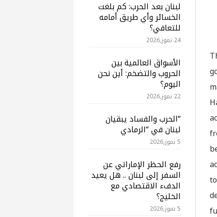
لبنان بعد الحرب: كم بلغت
الخسائر وأي طريق أمامه
للتعافي؟
24 تموز,2026
T
الأسواق العالمية بين
g
الحروب والتضخم: أين نحن
اليوم؟
m
22 تموز,2026
H
a
“الحرب والفساد يبقيان
لبنان في “الرمادي
f
5 تموز,2026
b
a
رفع الحظر الإماراتي عن
السفر إلى لبنان .. هل يعيد
t
الدفء الاقتصادي مع
de
الخليج؟
f
5 تموز,2026