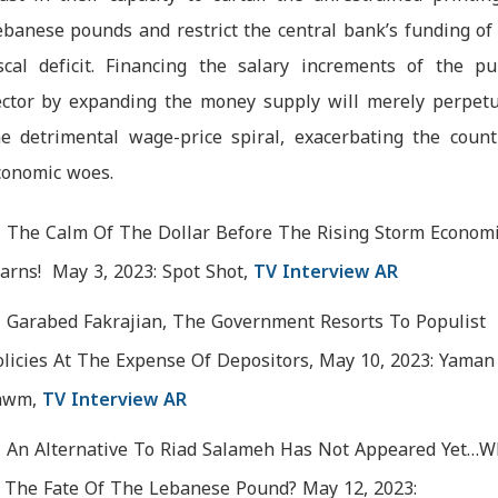
ebanese pounds and restrict the central bank’s funding of
iscal deficit. Financing the salary increments of the pu
ector by expanding the money supply will merely perpet
he detrimental wage-price spiral, exacerbating the count
conomic woes.
The Calm Of The Dollar Before The Rising Storm Economi
arns! May 3, 2023: Spot Shot,
TV Interview AR
Garabed Fakrajian, The Government Resorts To Populist
olicies At The Expense Of Depositors, May 10, 2023: Yaman
awm,
TV Interview AR
An Alternative To Riad Salameh Has Not Appeared Yet…W
s The Fate Of The Lebanese Pound? May 12, 2023: