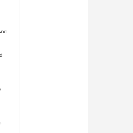
And
d
e
e