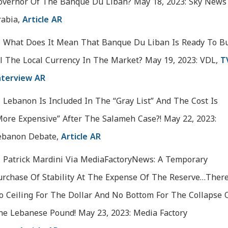
overnor Of The Banque Du Liban? May 18, 2023: Sky News
rabia,
Article AR
What Does It Mean That Banque Du Liban Is Ready To B
ll The Local Currency In The Market? May 19, 2023: VDL,
T
nterview AR
Lebanon Is Included In The “Gray List” And The Cost Is
More Expensive” After The Salameh Case?! May 22, 2023:
ebanon Debate,
Article AR
Patrick Mardini Via MediaFactoryNews: A Temporary
urchase Of Stability At The Expense Of The Reserve…There
o Ceiling For The Dollar And No Bottom For The Collapse 
he Lebanese Pound! May 23, 2023: Media Factory