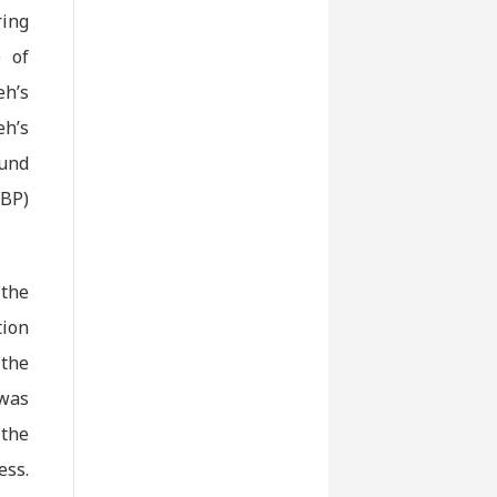
ing
e of
h’s
h’s
ound
LBP)
 the
tion
the
 was
 the
ess.