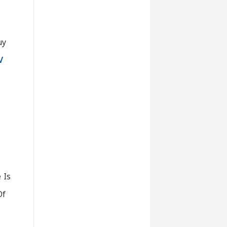
uy
V
 Is
Of