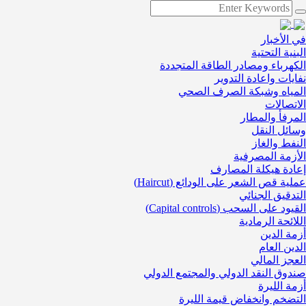
في الأخبار
البنية التحتية
الكهرباء ومصادر الطاقة المتجددة
نفايات واعادة التدوير
المياه وشبكة الصرف الصحي
الاتصالات
المرفأ والمطار
وسائل النقل
النفط والغاز
الأزمة المصرفية
إعادة هيكلة المصارف
عملية قص الشعر على الودائع (Haircut)
التدقيق الجنائي
القيود على السحب (Capital controls)
اللائحة الرمادية
أزمة الدين
الدين العام
العجز المالي
صندوق النقد الدولي والمجتمع الدولي
أزمة الليرة
التضخم وانخفاض قيمة الليرة