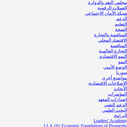
مجلس النقد والدولرة
العملات الرقمية
شبكة الأمان الاجتماعي
الدعم
التعليم
الصحة
المنافسة والتجارة
الاقتصاد المحلي
المنافسة
التجارة العالمية
النمو الاقتصادي
النمو
الوضع الأمني
سوريا
مواضيع أخرى
الاصلاحات الاقتصادية
الأبحاث
المؤتمرات
إصدارات المعهد
الدعم التقني
البحث العلمي
البرامج
Leaders’ Academy
LLA 101 Economic Foundations of Prosperity