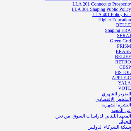
LLA 201 Connect to Prosperity
LLA 301 Shaping Public Policy
LLA 401 Policy Fair
Higher Education
BELLE
Shaping ERA
SERAJ
Green Grid
PRISM
ERASE
BELIEF
RETRO
CBSP
PISTOL
APPLE-C
YALA
VOTE
التقرير الشهري
الملخص الاقتصادي
النشرة الشهرية
عن المعهد
المعهد اللبناني لدراسات السوق: من نحن
الجوائز
شبكة الشركاء الدوليين