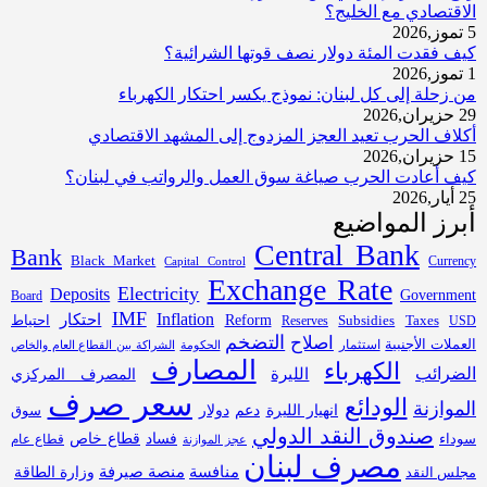
الاقتصادي مع الخليج؟
5 تموز,2026
كيف فقدت المئة دولار نصف قوتها الشرائية؟
1 تموز,2026
من زحلة إلى كل لبنان: نموذج يكسر احتكار الكهرباء
29 حزيران,2026
أكلاف الحرب تعيد العجز المزدوج إلى المشهد الاقتصادي
15 حزيران,2026
كيف أعادت الحرب صياغة سوق العمل والرواتب في لبنان؟
25 أيار,2026
أبرز المواضيع
Central Bank
Bank
Black Market
Capital Control
Currency
Exchange Rate
Electricity
Deposits
Government
Board
IMF
Inflation
احتكار
Subsidies
Reform
احتياط
Reserves
Taxes
USD
التضخم
اصلاح
العملات الأجنبية
استثمار
الحكومة
الشراكة بين القطاع العام والخاص
المصارف
الكهرباء
الضرائب
الليرة
المصرف المركزي
سعر صرف
الودائع
الموازنة
انهيار الليرة
دعم
دولار
سوق
صندوق النقد الدولي
فساد
قطاع خاص
سوداء
قطاع عام
عجز الموازنة
مصرف لبنان
منافسة
منصة صيرفة
مجلس النقد
وزارة الطاقة