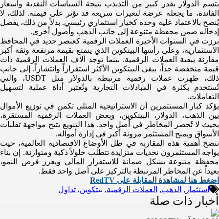
يتسم الدولار بقدر كبير من التذبذب نتيجة السياسات النقدية وأسعار
الفائدة، ما يجعله عرضة لتغيرات سريعة قد تؤثر على قيمته. لذلك، لا
يُنصح بالاعتماد عليه وحده كخيار استثماري رئيسي. بدلاً من ذلك، يفضل
إدخاله ضمن محفظة متنوعة إلى جانب الذهب وأصول أخرى.
برزت في السنوات الأخيرة العملات الرقمية كعنصر جديد في المحافظ
لاستثمارية، وعلى رأسها
البيتكوين
الذي يتمتع بقيمة مرتفعة وثقة أكبر
مقارنة ببقية العملات الرقمية. بينما توجد آلاف العملات الرقمية ذات
قيمة منخفضة جداً، يبقى البيتكوين الأكثر استقراراً وانتشاراً. إلى جانب
ذلك، ظهرت عملات رقمية مرتبطة بالدولار مثل
USDT
، والتي
تُستخدم بكثرة في المبادلات التجارية وتُعتبر أداة عملية لتسهيل
التعاملات.
يؤكد كبار المستثمرين أن الاستراتيجية المثلى تكمن في توزيع الأموال
بين الذهب، الدولار، البيتكوين، وبعض العملات الرقمية المستقرة،
بحيث لا تُحصر المخاطر في أصل واحد. هذا التنويع يتيح مواجهة تقلبات
الأسواق ويمنح المستثمر مرونة أكبر في إدارة أمواله.
تتضح أهمية هذه المقاربة في ظل الأوضاع الاقتصادية العالمية، حيث
يواجه المستثمرون تحديات متزايدة تتطلب حلولاً ذكية ومتوازنة. إن بناء
محفظة متنوعة يشكل ضمانة للاستقرار المالي ويعزز فرص النمو،
بعيداً عن المخاطر المرتبطة بالتركيز على أصل واحد فقط.
اضغط هنا لمشاهدة المقابلة على RedTV
استثمار
,
الذهب
,
العملات الرقمية
,
بيتكوين
,
تداول
أخبار ذات صلة