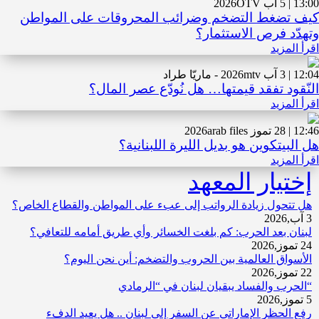
13:00 | 5 آب 2026
OTV
كيف تضغط التضخم وضرائب المحروقات على المواطن
وتهدّد فرص الاستثمار؟
اقرأ المزيد
12:04 | 3 آب 2026
mtv - ماريّا طراد
النّقود تفقد قيمتها… هل نُودّع عصر المال؟
اقرأ المزيد
12:46 | 28 تموز 2026
arab files
هل البيتكوين هو بديل الليرة اللبنانية؟
اقرأ المزيد
إختيار المعهد
هل تتحول زيادة الرواتب إلى عبء على المواطن والقطاع الخاص؟
3 آب,2026
لبنان بعد الحرب: كم بلغت الخسائر وأي طريق أمامه للتعافي؟
24 تموز,2026
الأسواق العالمية بين الحروب والتضخم: أين نحن اليوم؟
22 تموز,2026
“الحرب والفساد يبقيان لبنان في “الرمادي
5 تموز,2026
رفع الحظر الإماراتي عن السفر إلى لبنان .. هل يعيد الدفء