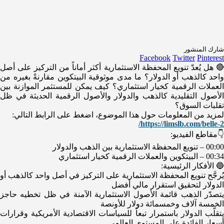
شارك المنشور
Facebook
Twitter
Pinterest
🔴 هل يُعدّ تنويع المحفظة الاستثمارية أكثر أماناً من التركيز على أصل
واحد كالذهب أو الدولار؟ ما مدى موثوقية البيتكوين مقارنةً بغيره من
العملات الرقمية كخيار استثماري؟ كيف يمكن للمستثمر الموازنة بين
الأصول التقليدية كالذهب والدولار والأصول الرقمية الحديثة في ظل
تقلبات السوق؟
لمزيد من المعلومات حول هذا الموضوع، اضغط على الرابط التالي:
https://limslb.com/belle-2/
👇مقاطع الفيديو:
00:00 – تنويع المحفظة الاستثمارية بين الذهب والدولار
00:34 – البيتكوين والعملات الرقمية كخيار استثماري
🔵 الأفكار الرئيسية:
يُرجَّح تنويع المحفظة الاستثمارية على التركيز في أصل واحد كالذهب أو
الدولار لتحقيق استقرار مالي أفضل
يتصدّر الذهب قائمة الأصول الاستثمارية الآمنة في ظل تخطيه حاجز
الخمسة آلاف وخمسمائة دولار للأونصة
يتقلّب الدولار باستمرار تبعاً للسياسات الاقتصادية الأمريكية وقرارات
أسعار الفائدة على المستوى العالمي