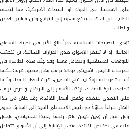
تثبيتها في أدنى الأحوال. يُشجّع هذا المناخ أصحاب رؤوس الأموال
على الاستثمار في الدولار أو السندات الأمريكية، مما يُضعف
الطلب على الذهب ويدفع سعره إلى التراجع وفق قوانين العرض
والطلب.
تؤدي التصريحات السياسية دوراً بالغ الأثر في تحريك الأسواق
المالية، إذ لا تنتظر الأسواق صدور القرارات النهائية، بل تتحسّب
للتوقعات المستقبلية وتتفاعل معها. وقد جلّت هذه الظاهرة في
تصريحات الرئيس الأمريكي دونالد ترامب بشأن مضيق هرمز؛ فكلما
أوحت تصريحاته بإمكانية فتح المضيق، هوت أسعار النفط، وكلما
تصاعدت نبرة التعقيد، ارتدّت الأسعار إلى الارتفاع. ويحرص ترامب
على التصدي للتضخم وخفض أسعار الفائدة، وقد خاض في هذا
الشأن صراعاً مطوّلاً مع رئيس الاحتياطي الفيدرالي السابق جيروم
باول، قبل أن يُعيّن كيفن واش رئيساً جديداً للاحتياطي، ويُعوّل
عليه في تخفيض الفائدة. وتجدر الإشارة إلى أن الأسواق تتفاعل