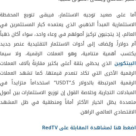
أما على صعيد توجيه الاستثمار، فيبقى تنويع المحفظة
الاستثمارية المبدأَ الذهبي الذي يعتمده كبار المستثمرين في
العالم، إذ يتجنبون تركيز أصولهم في وعاء واحد، سواء أكان ذهباً
أم دولاراً. ويُضاف إلى أدوات الاستثمار التقليدية عنصر جديد
يكتسب أهمية متنامية، وهو العملات الرقمية، ولا سيما
البيتكوين
الذي يحظى بثقة أعلى بكثير مقارنةً بآلاف العملات
الرقمية الأخرى التي تكاد تنعدم قيمتها. كما تشهد العملات
الرقمية المرتبطة بالدولار كـ”USDT” استخداماً متزايداً في
المبادلات التجارية. وخلاصة القول إن توزيع الاستثمارات بين أصول
متعددة يظل الخيار الأكثر أماناً ومنطقية في ظل المشهد
الاقتصادي العالمي الراهن.
اضغط هنا لمشاهدة المقابلة على RedTV