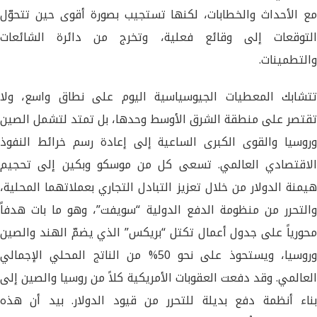
مع الأحداث والخطابات، لكنها تستجيب بصورة أقوى حين تتحوّل
التوقعات إلى وقائع فعلية، وتخرج من دائرة الشائعات
والتطمينات.
تتشابك المعطيات الجيوسياسية اليوم على نطاق واسع، ولا
تقتصر على منطقة الشرق الأوسط وحدها، بل تمتد لتشمل الصين
وروسيا والقوى الكبرى الساعية إلى إعادة رسم خرائط النفوذ
الاقتصادي العالمي. تسعى كل من موسكو وبكين إلى تحجيم
هيمنة الدولار من خلال تعزيز التبادل التجاري بعملاتهما المحلية،
والتحرر من منظومة الدفع الدولية “سويفت”، وهو ما بات هدفاً
محورياً على جدول أعمال تكتل “بريكس” الذي يضمّ الهند والصين
وروسيا، ويستحوذ على نحو 50% من الناتج المحلي الإجمالي
العالمي. وقد دفعت العقوبات الأمريكية كلاً من روسيا والصين إلى
بناء أنظمة دفع بديلة للتحرر من قيود الدولار. بيد أن هذه