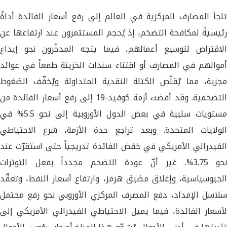
تلجأ المصارف المركزية في العالم إلى رفع أسعار الفائدة أداةً
رئيسيةً لمكافحة التضخم، إذ يُحجم المستثمرون عند ارتفاعها عن
الاقتراض لتوسيع أعمالهم، فيما يتجه المدخّرون نحو إيداع
أموالهم في المصارف أو اقتناء سندات الخزينة طمعاً في عوائد
مجزية، مما يُقلّص الكتلة النقدية المتداولة ويُخفّف الضغوط
التضخمية. وقد أفضت أزمة كوفيد-19 إلى رفع أسعار الفائدة من
مستويات سلبية في بعض الدول الأوروبية إلى نحو 5.5% في
الولايات المتحدة. وبعد تراجع حدة الأزمة، شرع الاحتياطي
الفيدرالي الأمريكي في خفض الفائدة تدريجياً حتى استقرّت عند
نحو 3.75%. غير أنّ عودة التضخم مجدداً بفعل التوترات
الجيوسياسية، وإغلاق مضيق هرمز، وارتفاع أسعار النفط، وتعقّد
سلاسل الإمداد، دفع المصرف المركزي الأوروبي نحو رفع محتمل
لأسعار الفائدة، فيما يميل الاحتياطي الفيدرالي الأمريكي إلى