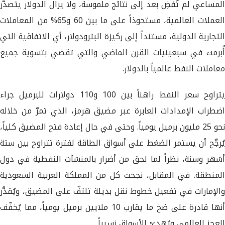
المساعي لم تُفضِ بعد إلى نتائج ملموسة، ولا يزال الدولار يتصدّر
العملات العالمية، مستحوذاً على ما بين 60 و65% من المعاملات
التجارية الدولية، مستنداً إلى ركيزة البترودولار، أي الاتفاقية التي
أُبرمت في سبعينيات القرن الماضي والتي تقضي بتسوية جميع
معاملات النفط عالمياً بالدولار.
يتراوح سعر النفط راهناً بين 100 و110 دولارات للبرميل جراء
اضطراب الإمدادات العابرة عبر مضيق هرمز، الذي تمرّ من خلاله
نحو 25 مليون برميل يومياً. وحتى في حال إعادة فتح المضيق كلياً،
يُرجَّح أن يستمر الضغط على أسواق الطاقة لفترة تتراوح بين ستة
أشهر وسنة، نظراً لما لحق من أضرار بالمنشآت النفطية في دول
المنطقة. في المقابل، نجحت كل من المملكة العربية السعودية
والإمارات في تفعيل خطوط نقل بديلة تلتفّ على المضيق، ويُقدَّر
أنها قادرة على ضخ ما يقارب 10 ملايين برميل يومياً، مما يُخفّف
العجز العالمي ويُهدئ الأسواق نسبياً.