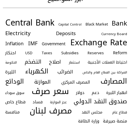
Central Bank
Bank
Black Market
Capital Control
Electricity
Deposits
Currency Board
Exchange Rate
IMF
Inflation
Government
احتكار
Reform
Subsidies
Taxes
Reserves
USD
التضخم
اصلاح
احتياط العملات الأجنبية
استثمار
الحكومة
الكهرباء
الضرائب
الليرة
الشراكة بين القطاع العام والخاص
المصارف
الودائع
الموازنة
المصرف المركزي
سعر صرف
انهيار الليرة
دعم
دولار
سوق سوداء
صندوق النقد الدولي
فساد
قطاع خاص
عجز الموازنة
مصرف لبنان
منافسة
مجلس النقد
قطاع عام
منصة صيرفة
وزارة الطاقة