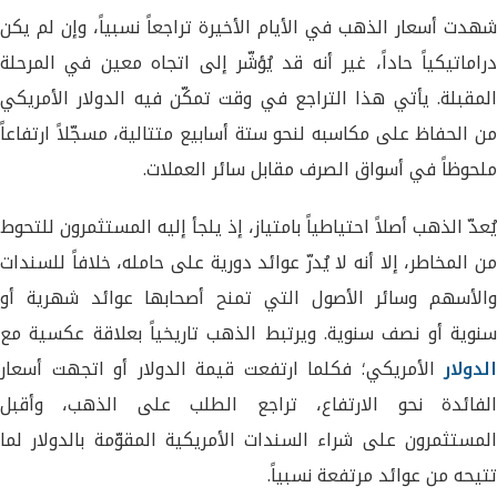
شهدت أسعار الذهب في الأيام الأخيرة تراجعاً نسبياً، وإن لم يكن
دراماتيكياً حاداً، غير أنه قد يُؤشّر إلى اتجاه معين في المرحلة
المقبلة. يأتي هذا التراجع في وقت تمكّن فيه الدولار الأمريكي
من الحفاظ على مكاسبه لنحو ستة أسابيع متتالية، مسجّلاً ارتفاعاً
ملحوظاً في أسواق الصرف مقابل سائر العملات.
يُعدّ الذهب أصلاً احتياطياً بامتياز، إذ يلجأ إليه المستثمرون للتحوط
من المخاطر، إلا أنه لا يُدرّ عوائد دورية على حامله، خلافاً للسندات
والأسهم وسائر الأصول التي تمنح أصحابها عوائد شهرية أو
سنوية أو نصف سنوية. ويرتبط الذهب تاريخياً بعلاقة عكسية مع
الدولار
الأمريكي؛ فكلما ارتفعت قيمة الدولار أو اتجهت أسعار
الفائدة نحو الارتفاع، تراجع الطلب على الذهب، وأقبل
المستثمرون على شراء السندات الأمريكية المقوّمة بالدولار لما
تتيحه من عوائد مرتفعة نسبياً.