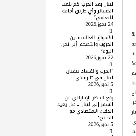
لبنان بعد الحرب: كم بلغت
الخسائر وأي طريق أمامه
للتعافي؟
24 تموز,2026
ة
الأسواق العالمية بين
ه
الحروب والتضخم: أين نحن
اليوم؟
ه
22 تموز,2026
ذ
“الحرب والفساد يبقيان
ن دعم
لبنان في “الرمادي
 كما
5 تموز,2026
غ
رفع الحظر الإماراتي عن
ر.
السفر إلى لبنان .. هل يعيد
الدفء الاقتصادي مع
 حيث بلغت قيمته 9,339 مليار
الخليج؟
ى.
5 تموز,2026
ت