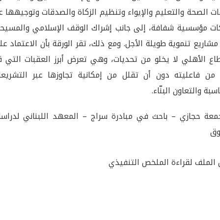
ت الصحة والتعليم والإيواء وتنظيم الزكاة والصدقات وتوجيهها ع
ت مؤسسية شفافة، إلى جانب إشراك الوقف الإسلامي والمسيح
شاريع تنموية طويلة الأجل. ومع ذلك، تقر الورقة بأن الاعتماد ع
اع الأهلي لا يخلو من تحديات، وهي تعرض أبرز العقبات التي ق
من فاعليته دون أن تقلل من إمكانية تجاوزها عبر التشريعا
سبة والتعاون البنّاء.
معة حجازي – باحث في مبادرة سراج – المعهد اللبناني لدراسا
وق
الملف لقراءة الملخص التنفيذي