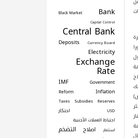
ن
Bank
ت
Black Market
Capital Control
Central Bank
رة
Deposits
Currency Board
ا
Electricity
ول
Exchange
افة
Rate
ح
IMF
Government
ك
Inflation
Reform
)
Subsidies
Taxes
Reserves
ر
احتكار
USD
از
احتياط العملات الأجنبية
ة
التضخم
اصلاح
استثمار
ّل