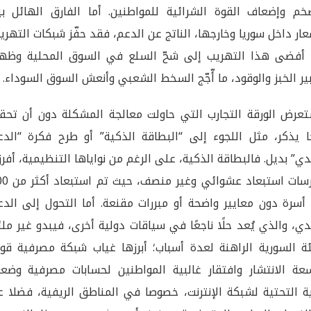
خم وإضعاف القوة الشرائية للمواطنين. أما الفارق الهائل بي
عار داخل سوريا وخارجها، الناتج عن الدعم، فقد حفّز شبكات التهري
أفضى هذا التهريب إلى شحّ السلع في السوق المحلية وظهو
ير الخبز والوقود، ما أّجّج السخط الشعبي وأنعش السوق السوداء.
عرض الورقة التجارب التي حاولت معالجة المشكلة دون أن تحق
ا يذكر، مثل اللجوء إلى “البطاقة الذكية” أو طرح فكرة “الدع
دي” بديل. فالبطاقة الذكية، على الرغم من نواياها التنظيمية، أفر
ممارسات استبعاد عشوائي وغي
أسرة دون معايير واضحة أو مبررات مقنعة. أما التحول إلى الدع
دي، والذي يُعد حلًا ناجعًا في سياقات دولية أخرى، فيبدو غير مل
ئة السورية الراهنة لعدة أسباب؛ أبرزها غياب شبكة مصرفية قوي
عة الانتشار وافتقار غالبية المواطنين لحسابات مصرفية وضع
ية التحتية لشبكة الإنترنت، خصوصا في المناطق الريفية، فضلا 