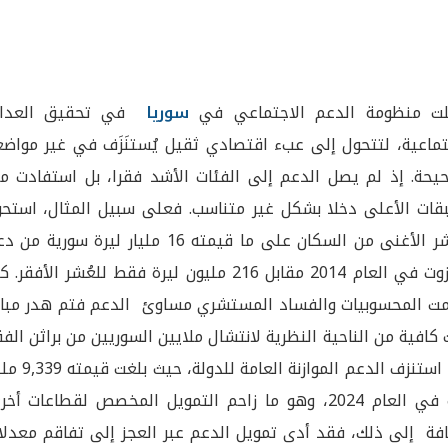
ت منظومة الدعم الاجتماعي في
سوريا
في تحقيق العدال
تماعية، لتتحول إلى عبء اقتصادي ثقيل يُستنَزَف في غير مواضع
يحة. إذ لم يصل الدعم إلى الفئات الأشد فقرا، بل استفادت من
قات الأعلى دخلا بشكل غير متناسب. فعلى سبيل المثال، استحو
العُشر الأغنى من السكان على ما قيمته 16 مليار ليرة سورية م
المازوت في العام 2014 مقابل 216 مليون ليرة فقط للعُشر الأفقر.
ت المحسوبيات والفساد المستشري مساوئ الدعم فتم هدر مبال
 كافية من الناحية النظرية لانتشال ملايين السوريين من براثن الفق
وقد استنزف الدعم الموازنة العامة للدولة،
ليرة في العام 2024، وهو ما زاحم التمويل المخصص لقطاعات أخر
فة إلى ذلك، فقد أدى تمويل الدعم عبر العجز إلى تفاقم معدلا