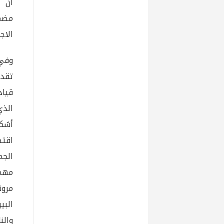
أن ا
مضمو
الاج
وفي 
تقدي
قياد
أشكا
اقتص
الجم
مهمة
مرون
البي
والن