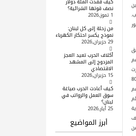
كيف فقدت المئة دولار
ن
نصف قوتها الشرائية؟
ب.
1 تموز,2026
ر
من زحلة إلى كل لبنان:
نموذج يكسر احتكار الكهرباء
29 حزيران,2026
ق
أكلاف الحرب تعيد العجز
م
المزدوج إلى المشهد
الاقتصادي
زت
15 حزيران,2026
ر منصف، حيث تم استبعاد أكثر من 800
كيف أعادت الحرب صياغة
م
سوق العمل والرواتب في
ئم
لبنان؟
ة
25 أيار,2026
ف
أبرز المواضيع
عن