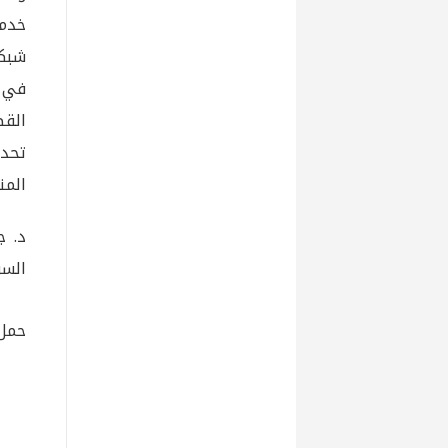
خدما
شبكا
في م
القط
تحد 
المنا
د. ج
الس
حمل 