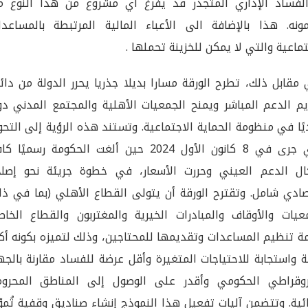
لفساد الإداري المتجذر قد يفرغ أي مشروع من هذا النوع م
نه. هذا بالإضافة الى الأعباء المالية المرتبطة بالمساعدا
تماعية والتي لا يمكن للخزينة تحملها .
مقابل ذلك، تطرح الورقة مسارا بديلا جذريا يحرر الدولة من دائ
م الدعم المباشر ويمنح الجمعيات الأهلية والمجتمع المدني دور
يًا في منظومة الحماية الاجتماعية. وتستند هذه الرؤية إلى التح
الذي جرى في 8 كانون الأول 2024 حين ألغت الحكومة رسميًا ك
ل الدعم العيني وحررت الأسعار، في خطوة جريئة نحو إصلا
ادي شامل. وتقترح الورقة أن يتولى القطاع الأهلي (بما في ذل
عيات والأوقاف والمبادرات الخيرية والمغتربون والقطاع الخاص
 تنظيم المساعدات وتقديمها للمحتاجين، وذلك لتميزه بكونه أكث
ة واستجابة للاحتياجات المتغيرة وأقل عرضة للفساد مقارنة بالجه
روقراطي الحكومي وأقدر على الوصول إلى المناطق المحروم
ائية. وتتضمن آليات تفعيل هذا النموذج إنشاء صناديق وقفية تُمو