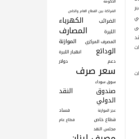
الحكومة
بر
الشراكة بين القطاع العام والخاص
ي
الكهرباء
الضرائب
لى
المصارف
الليرة
د
الموازنة
المصرف المركزي
ت
الودائع
انهيار الليرة
دعم
دولار
سعر صرف
ت
سوق سوداء
صندوق النقد
الدولي
فساد
عجز الموازنة
قطاع خاص
قطاع عام
مجلس النقد
مصرف لبنان