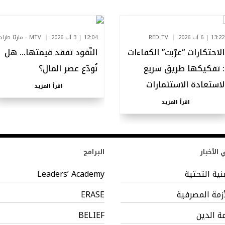
13:22 | 6 آب 2026
RED TV
12:04 | 3 آب 2026
MTV - ماريّا طراد
الاحتكارات “غرّبت” الكفاءات
النّقود تفقد قيمتها… هل
: تفكيكها طريق سريع
نُودّع عصر المال؟
لاستعادة الاستثمارات
اقرأ المزيد
اقرأ المزيد
الأخبار
البرامج
بنية التحتية
Leaders’ Academy
أزمة المصرفية
ERASE
مة الدين
BELIEF