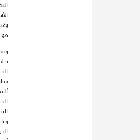
التض
الأس
وقد 
طواب
وتست
نجاح
النق
ألف 
النق
للبي
وواس
البن