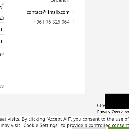
Lebanon
أز
contact@limslb.com
شب
+961 76 526 064
ال
ال
مو
ce
Close
Privacy Overview
okies that are categorized as necessary are stored on your
visits. By clicking “Accept All”, you consent to the use of
re essential for the working of basic functionalities of the
may visit "Cookie Settings" to provide a controlled consent.