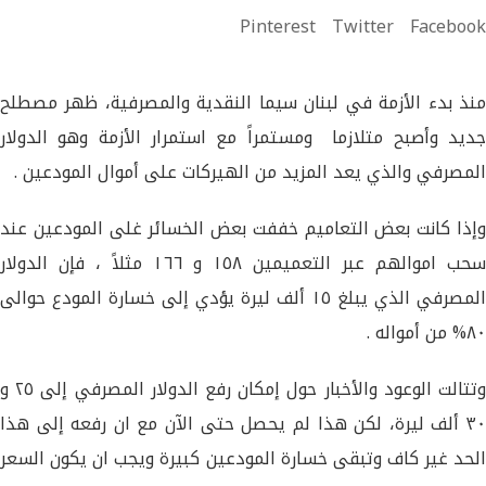
Pinterest
Twitter
Facebook
منذ بدء الأزمة في لبنان سيما النقدية والمصرفية، ظهر مصطلح
جديد وأصبح متلازما ومستمراً مع استمرار الأزمة وهو الدولار
المصرفي والذي يعد المزيد من الهيركات على أموال المودعين .
وإذا كانت بعض التعاميم خففت بعض الخسائر غلى المودعين عند
سحب اموالهم عبر التعميمين ١٥٨ و ١٦٦ مثلاً ، فإن الدولار
المصرفي الذي يبلغ ١٥ ألف ليرة يؤدي إلى خسارة المودع حوالى
٨٠% من أمواله .
وتتالت الوعود والأخبار حول إمكان رفع الدولار المصرفي إلى ٢٥ و
٣٠ ألف ليرة، لكن هذا لم يحصل حتى الآن مع ان رفعه إلى هذا
الحد غير كاف وتبقى خسارة المودعين كبيرة ويجب ان يكون السعر