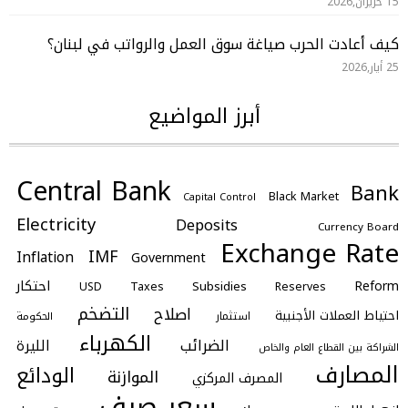
15 حزيران,2026
كيف أعادت الحرب صياغة سوق العمل والرواتب في لبنان؟
25 أيار,2026
أبرز المواضيع
Central Bank
Bank
Black Market
Capital Control
Electricity
Deposits
Currency Board
Exchange Rate
IMF
Inflation
Government
احتكار
Reform
Subsidies
Taxes
Reserves
USD
التضخم
اصلاح
احتياط العملات الأجنبية
استثمار
الحكومة
الكهرباء
الضرائب
الليرة
الشراكة بين القطاع العام والخاص
المصارف
الودائع
الموازنة
المصرف المركزي
سعر صرف