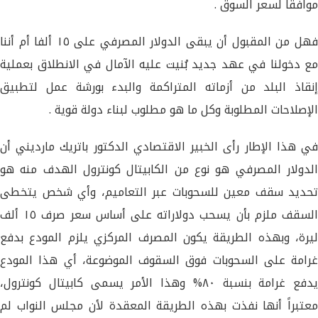
موافقا لسعر السوق .
فهل من المقبول أن يبقى الدولار المصرفي على ١٥ ألفا أم أننا
مع دخولنا في عهد جديد بُنيت عليه الآمال في الانطلاق بعملية
إنقاذ البلد من أزماته المتراكمة والبدء بورشة عمل لتطبيق
الإصلاحات المطلوبة وكل ما هو مطلوب لبناء دولة قوية .
في هذا الإطار رأى الخبير الاقتصادي الدكتور باتريك مارديني أن
الدولار المصرفي هو نوع من الكابيتال كونترول الهدف منه هو
تحديد سقف معين للسحوبات عبر التعاميم، وأي شخص يتخطى
السقف ملزم بأن يسحب دولاراته على أساس سعر صرف ١٥ ألف
ليرة، وبهذه الطريقة يكون المصرف المركزي يلزم المودع بدفع
غرامة على السحوبات فوق السقوف الموضوعة، أي هذا المودع
يدفع غرامة بنسبة ٨٠% وهذا الأمر يسمى كابيتال كونترول،
معتبراً أنها نفذت بهذه الطريقة المعقدة لأن مجلس النواب لم