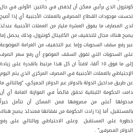
كونترول الذي برأيي ممكن أن يُخفض في حالتين: الأولى في حال
تحسنت موجودات القطاع المصرفي بالعملات الأجنبية أي إذا أصبح
لدى المصارف ما يفوق العشرة مليار من العملات الأجنبية عندئذ
يصبح هناك مجال للتخفيف من الكابيتال كونترول، وذلك يحصل إما
عبر رفع سقف السحوبات وإما عبر التخفيف من الغرامة الموضوعة
على السحوبات التي تفوق السقف الموضوع أي رفع سعر الصرف
إلى ما فوق ١٥ ألفا، لافتاً ان كل هذا مرتبط بالقدرة على زيادة
الإحتياطي بالعملات الأجنبية في المصرف المركزي الذي يتم اليوم
عن طريق مداخيل الدولة بالدولار عبر الدولار الجمركي، “وبالتالي ما
دامت الحكومة اللبنانية تحقق فائضاً في الموازنة العامة أي أن
مدخولها أعلى من مصروفها فمن الممكن أن نتأمل خيراً
بالمستقبل، أما إذا زادت الحكومة من نفقاتها فعندئذ يصبح هناك
خطورة على المستقبل وعلى الاحتياطي وبالتالي على رفع
الدولار المصرفي” .