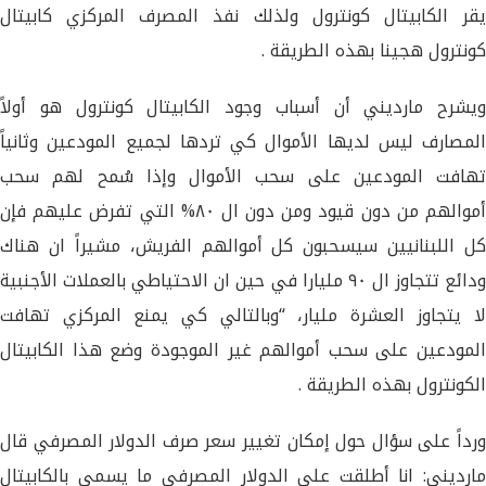
يقر الكابيتال كونترول ولذلك نفذ المصرف المركزي كابيتال
كونترول هجينا بهذه الطريقة .
ويشرح مارديني أن أسباب وجود الكابيتال كونترول هو أولاً
المصارف ليس لديها الأموال كي تردها لجميع المودعين وثانياً
تهافت المودعين على سحب الأموال وإذا سُمح لهم سحب
أموالهم من دون قيود ومن دون ال ٨٠% التي تفرض عليهم فإن
كل اللبنانيين سيسحبون كل أموالهم الفريش، مشيراً ان هناك
ودائع تتجاوز ال ٩٠ مليارا في حين ان الاحتياطي بالعملات الأجنبية
لا يتجاوز العشرة مليار، “وبالتالي كي يمنع المركزي تهافت
المودعين على سحب أموالهم غير الموجودة وضع هذا الكابيتال
الكونترول بهذه الطريقة .
ورداً على سؤال حول إمكان تغيير سعر صرف الدولار المصرفي قال
مارديني: انا أطلقت على الدولار المصرفي ما يسمى بالكابيتال