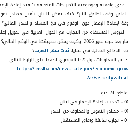
 مدى واقعية وموضوعية التصريحات المتعلقة بتنفيذ إعادة الإعم
اعلان وقف اطلاق النار؟ كيف يمكن للبنان تأمين مصادر تموي
قة لإعادة الإعمار دون الوقوع في فخ الفساد والهدر المالي؟ م
لدروس المستقاة من التجارب مع الدول العربية في تمويل إعاد
الإعمار بعد حرب تموز 2006، وكيف يمكن تطبيقها في الوضع الحالي؟
ور الودائع الدولية في حماية
ثبات سعر الصرف
؟
د من المعلومات حول هذا الموضوع، اضغط على الرابط التالي:
https://limslb.com/news-category/economic-gro
ar/security-situat
اطع الفيديو:
مار في لبنان
خاوف من الهدر
اق المستقبل