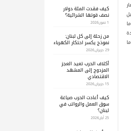
ار
كيف فقدت المئة دولار
ل
نصف قوتها الشرائية؟
ا
1 تموز,2026
ة
من زحلة إلى كل لبنان:
 ما
نموذج يكسر احتكار الكهرباء
29 حزيران,2026
أكلاف الحرب تعيد العجز
المزدوج إلى المشهد
الاقتصادي
15 حزيران,2026
كيف أعادت الحرب صياغة
سوق العمل والرواتب في
لبنان؟
25 أيار,2026