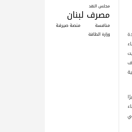
مجلس النقد
مصرف لبنان
منافسة
منصة صيرفة
ة
وزارة الطاقة
اء
ت
ف
ة
رًا
اء
في