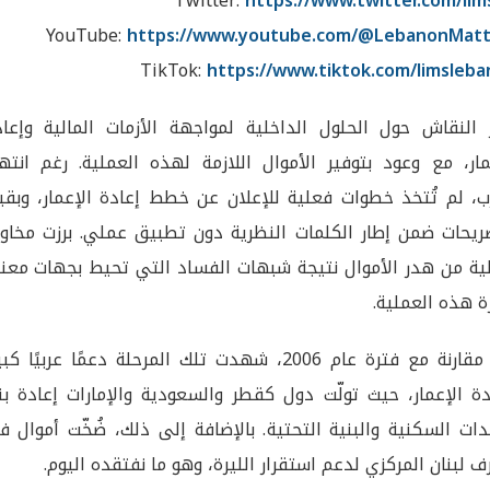
Twitter:
https://www.twitter.com/lim
YouTube:
https://www.youtube.com/@LebanonMatt
TikTok:
https://www.tiktok.com/limsleb
ز النقاش حول الحلول الداخلية لمواجهة الأزمات المالية وإعاد
مار، مع وعود بتوفير الأموال اللازمة لهذه العملية. رغم انته
ب، لم تُتخذ خطوات فعلية للإعلان عن خطط إعادة الإعمار، وبقي
ريحات ضمن إطار الكلمات النظرية دون تطبيق عملي. برزت مخاو
ية من هدر الأموال نتيجة شبهات الفساد التي تحيط بجهات معني
رة هذه العملية.
في مقارنة مع فترة عام 2006، شهدت تلك المرحلة دعمًا عربيًا كبي
دة الإعمار، حيث تولّت دول كقطر والسعودية والإمارات إعادة بن
دات السكنية والبنية التحتية. بالإضافة إلى ذلك، ضُخّت أموال 
 لبنان المركزي لدعم استقرار الليرة، وهو ما نفتقده اليوم.