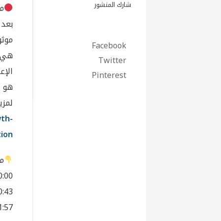
شارك المنشور
ما
بعد 
موثو
Facebook
هي ا
Twitter
Pinterest
هو د
لمزي
wth-
ion/
مق
00:00 – تحديات إعادة الإع
00:43 – مصادر التمويل والم
01:57 – تجارب سابقة وآف