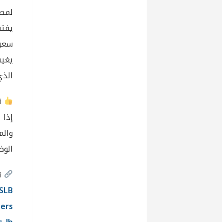
لمصرف
يفتق
سعر 
يغيب
الذي 
تف
إذا
والم
الوض
تو
SLB
ers