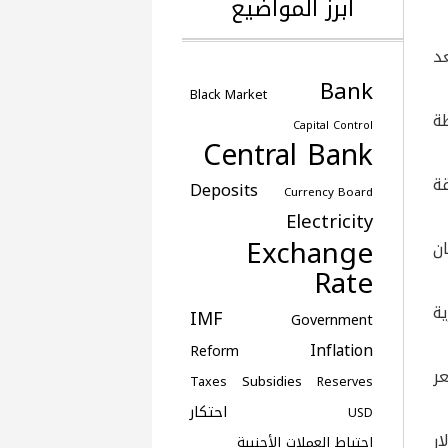
أبرز المواضيع
د
Bank
Black Market
ة
Capital Control
Central Bank
ة
Deposits
Currency Board
Electricity
Exchange
ان
Rate
مار وأعادت اعمار 170 قرية
IMF
Government
Inflation
Reform
ر
Subsidies
Taxes
Reserves
احتكار
USD
 مليار دولار
احتياط العملات الأجنبية