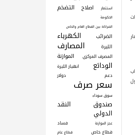
التضخم
اصلاح
استثمار
ت
الحكومة
الشراكة بين القطاع العام والخاص
الكهرباء
ار
الضرائب
المصارف
الليرة
الموازنة
المصرف المركزي
الودائع
انهيار الليرة
ب
دعم
دولار
ول
سعر صرف
سوق سوداء
صندوق النقد
الدولي
فساد
عجز الموازنة
قطاع خاص
قطاع عام