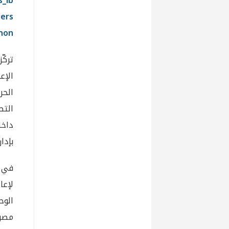
s_lb
ers
anon
تركّ
الإع
الحر
التص
داخل
بإدا
لإعا
الوح
مصرف