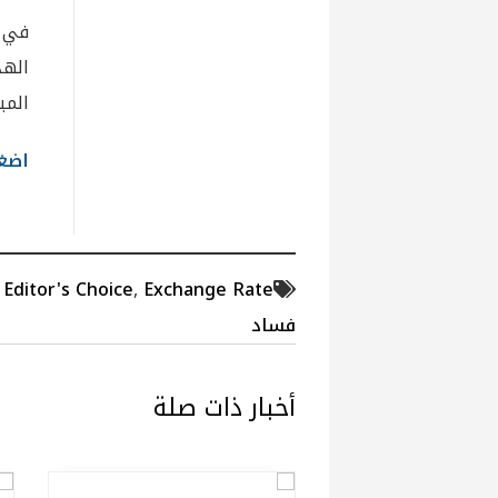
في ظ
الهد
المب
اضغط
,
Editor's Choice
,
Exchange Rate
فساد
أخبار ذات صلة