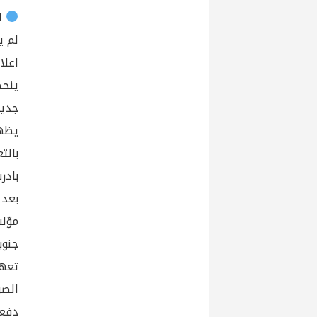
ال
لم ي
اعلا
ينحص
جدية
يظهر
بالت
بادر
بعد حرب 2006 مث
جنوبية وت
تعهد
الص