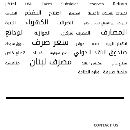
احتكار
Reform
Subsidies
Taxes
Reserves
USD
التضخم
اصلاح
احتياط العملات الأجنبية
استثمار
الحكومة
الكهرباء
الضرائب
الليرة
الشراكة بين القطاع العام والخاص
المصارف
الودائع
الموازنة
المصرف المركزي
سعر صرف
انهيار الليرة
دعم
دولار
سوق سوداء
صندوق النقد الدولي
فساد
قطاع خاص
عجز الموازنة
مصرف لبنان
منافسة
مجلس النقد
قطاع عام
منصة صيرفة
وزارة الطاقة
CONTACT US