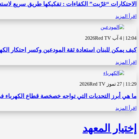
الاحتكارات “غرّبت” الكفاءات : تفكيكها طريق سريع لاستع
اقرأ المزيد
12:04 | 4 آب 2026
Red TV
كيف يمكن للبنان استعادة ثقة المودعين وكسر احتكار الكه
اقرأ المزيد
11:29 | 27 تموز 2026
Red TV
ما هي أبرز التحديات التي تواجه خصخصة قطاع الكهرباء في
اقرأ المزيد
إختيار المعهد