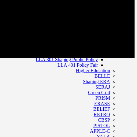
الاصلاحات الاقتصادية
الأبحاث
المؤتمرات
إصدارات المعهد
الدعم التقني
البحث العلمي
البرامج
Leaders’ Academy
LLA 101 Economic Foundations of Prosperity
LLA 201 Connect to Prosperity
LLA 301 Shaping Public Policy
LLA 401 Policy Fair
Higher Education
BELLE
Shaping ERA
SERAJ
Green Grid
PRISM
ERASE
BELIEF
RETRO
CBSP
PISTOL
APPLE-C
YALA