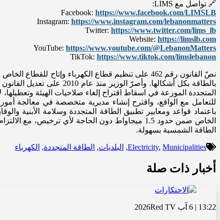
🔗 تواصل مع LIMS:
Facebook:
https://www.facebook.com/LIMSLB
Instagram:
https://www.instagram.com/lebanonmatters
Twitter:
https://www.twitter.com/lims_lb
Website:
https://limslb.com
YouTube:
https://www.youtube.com/@LebanonMatters
TikTok:
https://www.tiktok.com/limslebanon
نصّ القانون رقم 462 على تنظيم قطاع الكهرباء وإتاح لل
بالطاقة بكل أشكالها. وأصرّ
المتجددة الموزعة في اسقاط اقتراح إلغاء صلاحيات الهيئة وتعطيلها، لأن
للتعامل مع الواقع، واقترح إنشاء مديرية متخصصة في معالجة أمور 
الخاص ضمن حدود 1.5 ميجاواط دون الحاجة لأي ترخي
الطاقة الشمسية بسهولة.
Municipalities
,
Electricity
,
البلديات
,
الطاقة المتجددة
,
الكهرباء
أخبار ذات صلة
13:22 | 6 آب 2026
Red TV