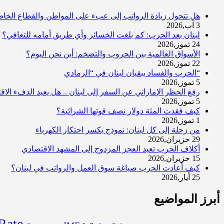
هل تتحول زيادة الرواتب إلى عبء على المواطن والقطاع الخا
3 آب,2026
لبنان بعد الحرب: كم بلغت الخسائر وأي طريق أمامه للتعافي؟
24 تموز,2026
الأسواق العالمية بين الحروب والتضخم: أين نحن اليوم؟
22 تموز,2026
“الحرب والفساد يبقيان لبنان في “الرمادي
5 تموز,2026
رفع الحظر الإماراتي عن السفر إلى لبنان .. هل يعيد الدفء الا
5 تموز,2026
كيف فقدت المئة دولار نصف قوتها الشرائية؟
1 تموز,2026
من زحلة إلى كل لبنان: نموذج يكسر احتكار الكهرباء
29 حزيران,2026
أكلاف الحرب تعيد العجز المزدوج إلى المشهد الاقتصادي
15 حزيران,2026
كيف أعادت الحرب صياغة سوق العمل والرواتب في لبنان؟
25 أيار,2026
أبرز المواضيع
Rate