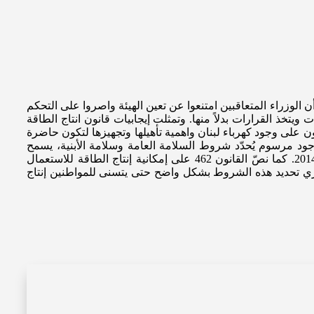
، إلا أن الوزراء المتعاقبين امتنعوا عن تعين الهيئة واصروا على التحكم
مسك بهذه الصلاحيات ويتخذ القرارات بدلاً منها. وتمثلت إيجابيات قانون انتاج الطاقة
نون على وجود كهرباء لبنان واهمية تأهيلها وتجهيزها لتكون حاضرة
ود مرسوم يُحدّد شروط السلامة العامة وسلامة الأبنية، يسمح
باعتماد قواعد ومعايير تطبيق الطاقة المتجددة وسلامة الأبنية والوقاية من الحرائق والزلازل. وقد صدر هذا المرسوم رقم 7964 في عام 2014. كما نصّ القانون 462 على إمكانية إنتاج الطاقة للاستعمال
ن الضروري تحديد هذه الشروط بشكل واضح حتى يتسنى للمواطنين إنتاج