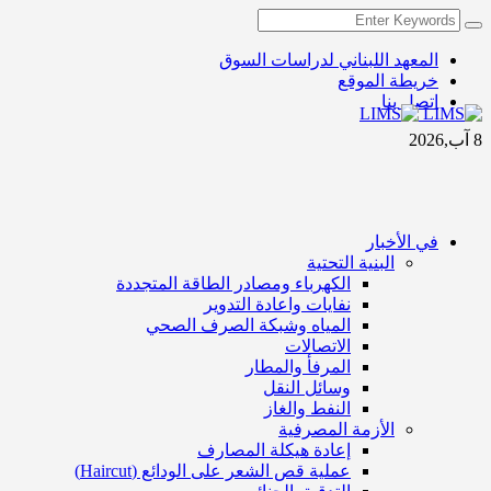
المعهد اللبناني لدراسات السوق
خريطة الموقع
اتصل بنا
8 آب,2026
في الأخبار
البنية التحتية
الكهرباء ومصادر الطاقة المتجددة
نفايات واعادة التدوير
المياه وشبكة الصرف الصحي
الاتصالات
المرفأ والمطار
وسائل النقل
النفط والغاز
الأزمة المصرفية
إعادة هيكلة المصارف
عملية قص الشعر على الودائع (Haircut)