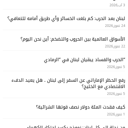
3 آب,2026
لبنان بعد الحرب: كم بلغت الخسائر وأي طريق أمامه للتعافي؟
24 تموز,2026
الأسواق العالمية بين الحروب والتضخم: أين نحن اليوم؟
22 تموز,2026
“الحرب والفساد يبقيان لبنان في “الرمادي
5 تموز,2026
رفع الحظر الإماراتي عن السفر إلى لبنان .. هل يعيد الدفء
الاقتصادي مع الخليج؟
5 تموز,2026
كيف فقدت المئة دولار نصف قوتها الشرائية؟
1 تموز,2026
من زحلة إلى كل لبنان: نموذج يكسر احتكار الكهرباء