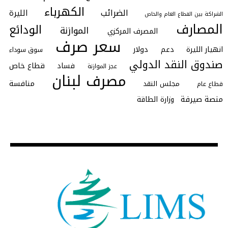
الكهرباء
الضرائب
الليرة
الشراكة بين القطاع العام والخاص
المصارف
الودائع
الموازنة
المصرف المركزي
سعر صرف
انهيار الليرة
دعم
دولار
سوق سوداء
صندوق النقد الدولي
فساد
قطاع خاص
عجز الموازنة
مصرف لبنان
منافسة
مجلس النقد
قطاع عام
منصة صيرفة
وزارة الطاقة