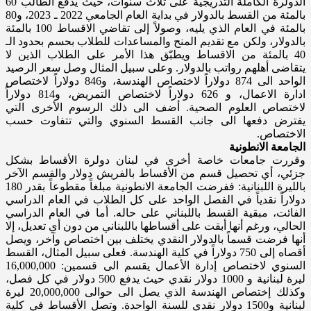
الدولرة الكاملة التدريجية على ثلاث سنوات، حيث يدفع الطالب 60
بالمئة من القسط بالدولار في بداية العام الجامعي 2022 ـ 2023، و80
بالمئة في العام الذي يليه، وصولاً إلى تقاضي الاقساط 100 بالمئة
بالدولار، ولكن مع تقديم المنح والمساعدات للطلاب بحسم بحدود الـ
40 بالمئة من الاقساط ويطبّق هذا الأمر على الطلاب الذين لا
يتقاضى أهلهم رواتب بالدولار. وعلى سبيل المثال وصل سعر الرصيد
الواحد الى 874 دولاراً لاختصاص الهندسة، و846 دولاراً لاختصاص
ادارة الاعمال، و 626 دولاراً لاختصاص التمريض، و814 دولاراً
لاختصاص العلوم الصحية. أضف الى ذلك الرسوم الأخرى التي
يفترض دفعها الى جانب القسط السنوي والتي تتفاوت حسب
الاختصاص.
الجامعة الانطونية
وقررت جامعات خاصة أخرى في لبنان دولرة الأقساط بشكل
جزئي، أي تحصيل قسم من الأقساط بالفريش دولار والقسم الآخر
بالليرة اللبنانية: ففرضت الجامعة الانطونية مبلغاً مقطوعاً بقدر 180
دولاراً نقدياً في الفصل الواحد على كل الطلاب في العام الدراسي
الفائت، مبقية القسط باللبناني على حاله. أما في العام الدراسي
الحالي، ورغم أنها أبقت على أقساطها باللبناني من دون أي تعديل، إلا
أنها فرضت قسماً بالدولار النقدي يختلف بين اختصاص وآخر، ويصل
أقصاه إلى 750 دولاراً في كلية الهندسة. فعلى سبيل المثال، القسط
السنوي لاختصاص إدارة الأعمال يقسم الى قسمين: 16,000,000
ليرة لبنانية و 1000 دولار نقدي حيث يدفع 500 دولار في كل فصل،
وكذلك إختصاص الهندسة الذي يصل الى حوالى 20,000,000 ليرة
لبنانية و1500 دولار نقدي للسنة الواحدة. وتصل الأقساط في كلية