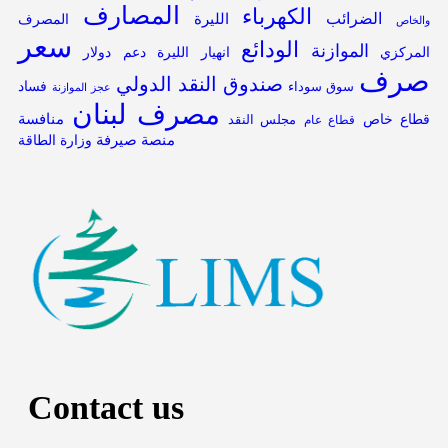
المصارف
الكهرباء
الضرائب
الليرة
المصرف
والخاص
سعر
الودائع
الموازنة
المركزي
انهيار الليرة
دعم
دولار
صرف
صندوق النقد الدولي
فساد
سوق سوداء
عجز الموازنة
مصرف لبنان
قطاع خاص
منافسة
مجلس النقد
قطاع عام
منصة صيرفة
وزارة الطاقة
Contact us