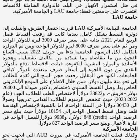
في ظل استمرار الانهيار في البلد. فالدولرة الشاملة للأقساط
اقتصرت على جامعتين فقط: جامعة LAU و الجامعة الأميركية.
جامعة LAU
الجامعة اللبنانية الأميركية LAU قررت اختصار الطريق، وانتقلت إلى
دولرة القسط بشكل كامل، بعدما كانت قد رفعت أقساط فصل
الربيع للعام 2021، بداية على سعر صرف 3900 ليرة للدولار الواحد
ومن ثم على سعر صرف 8000 ليرة للدولار الواحد، ومن ثم الدولرة
بالكامل لكل الرسوم الجامعية بدءاً من خريف 2022 بسبب اتّساع
الفجوة بين ما تتقاضاه وما تسدّده من تكاليف تشغيلية، وهجرة
الأساتذة والموارد البشرية الكفوءة. فباتت الاقساط تدفع بالدولار
النقدي من دون اللجوء إلى أسعار صرف متعددة للدولار كباقي
الجامعات، لكنها في المقابل رفعت حجم المنح التي تُقدم للطلاب
إلى نحو مئة مليون دولار. فمن خلال الاطلاع على الموقع الإلكتروني
الخاص بها، وصل القسط السنوي لاختصاص دكتور صيدلة الى 26400
دولار «فريش»، و33822 دولاراً لاختصاص الطب للطلاب الجدد (عام
2022-2023) حيث تنخفض الرسوم للطلاب القدامى تدريجياً وصولاً
الى 30430 دولاراً في السنة الواحدة. أما بالنسبة لاختصاص الهندسة
فلقد وصل قسط الفصل الواحد الى 10154 دولاراً حيث يبلغ سعر
الرصيد الواحد (credit) 848 دولاراً، و9938 دولاراً للفصل الواحد في
ادارة الأعمال ويبلغ سعر الرصيد الواحد 827 دولاراً.
الجامعة الأميركية
وكذلك فعلت الجامعة الأميركية في بيروت AUB التي اتجهت نحو