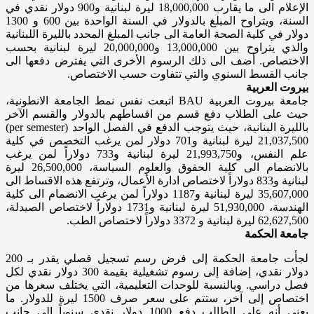
الإعلام الى ما يقارب 18,000,000 ليرة لبنانية و900 دولار نقدي في
السنة، ويتراوح المبلغ بالدولار في السنة الواحدة بين 600 و 1300
دولار في كلية الصحة العامة الى جانب المبلغ المحدد بالليرة اللبنانية
والذي يتراوح بين 13,000,000 و20,000,000 ليرة لبنانية بحسب
الاختصاص. أضف الى ذلك الرسوم الأخرى التي يفترض دفعها الى
جانب القسط السنوي والتي تتفاوت حسب الاختصاص.
بيروت العربية
جامعة بيروت العربية BAU اتبعت نفس نمط الجامعة الانطونية،
حيث على الطلاب دفع قسم من اقساطهم بالدولار والقسم الآخر
بالليرة البنانية، حيث يتوجب الدفع في الفصل الواحد (per semester)
21,037,500 ليرة لبنانية و701 دولار لمن يرغب التخصص في كلية
علم النفس، و21,993,750 ليرة لبنانية و733 دولاراً لمن يرغب
بالانضمام الى كلية الحقوق والعلوم السياسة، 26,500,000 ليرة
لبنانية و833 دولاراً لاختصاص ادارة الأعمال، وترتفع هذه الاقساط الى
35,607,000 ليرة لبنانية و1187 دولاراً لمن يرغب الانضمام الى كلية
الهندسة، 51,930,000 ليرة لبنانية و1731 دولاراً لاختصاص الصيدلة،
62,627,500 ليرة لبنانية و 3372 دولاراً لاختصاص الطب.
جامعة الحكمة
لجأت جامعة الحكمة إلى فرض رسم تسجيل فصلي يقدر بـ 200
دولار نقدي، إضافة إلى رسوم تشغيلية بقيمة 300 دولار نقدي لكل
فصل دراسي. وبالنسبة للوحدات التعليمية، التي يختلف سعرها من
اختصاص إلى آخر، ستتم على سعر صرف 1500 ليرة للدولار. ما
يعني أنه على الطالب دفع 1000 دولار نقدي سنوياً الى جانب