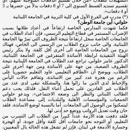
التسهيلات للطلاب «من خلال تقسيم الدفعات المتوجبة عليهم، أي
تقسيم تسديد القسط السنوي الى 7 أو 8 دفعات بدلاً من حصرها بـ 3
أو 4 دفعات».
(*) مدرب في الفرع الأول في كلية التربية في الجامعة اللبنانية
حلواني: أين جامعة الوطن؟
فكما شهدت المدارس الخاصة ارتفاعاً في أعداد طلابها بسبب
الإضراب المستمر في قطاع التعليم الرسمي، فإن أعداد الطلاب في
الجامعات الخاصة سجل ارتفاعاً نتيجة الظروف التي تمرّ بها الجامعة
اللبنانية. والى جانب نزوح الطلاب من الرسمي الى الخاص، فهناك
نزوح من الجامعات الخاصة الى أخرى أقل كلفة. ولا ينكر رئيس
الهيئة التنفيذية لرابطة الأساتذة المتفرغين في الجامعة اللبنانية،
الدكتور عامر حلواني، تراجع عدد الطلاب في الجامعة اللبنانية نتيجة
الظروف الصعبة، من جهة على الأساتذة ومن جهة أخرى على
الطلاب. ويوضح أن «الطاقم التعليمي عاود التعليم حضورياً على
الرغم من هجرة عدد كبير من الاساتذة، وتفاقم حالات اليأس
والإحباط لدى الذين ما زالوا هنا. والمشكلة تبقى لدى عدد من
الطلاب غير القادرين على تحمل أعباء النقل. فلذلك يجب دعم
الطالب اللبناني والنظر الى وضعه الاجتماعي». ويدعو حلواني
الجمعيات والمؤسسات الأهلية والبلديات إلى مساعدة الطلاب
ليتمكنوا من الوصول الى الجامعات. أما بالنسبة لوضع الاساتذة، فلقد
حان وقت تعديل الرواتب ووضع حد أدنى لها.
فلقد دفعت هذه الأزمة عدداً كبيراً من الطلاب الى التسرب من
التعليم، أو التوجه نحو جامعات أقل كلفة وأقل جودة، أو الهجرة
وخسارة الأدمغة في لبنان. فإن لم تشغل هذه الحالة بال المعنيين،