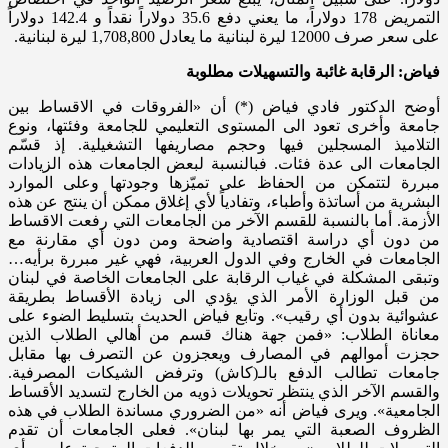
التمريض 178 دولاراً، ما يعني دفع 35.6 دولاراً نقداً و 142.4 دولاراً
على سعر صرف 12000 ليرة لبنانية ما يعادل 1,708,800 ليرة لبنانية.
فياض: الرقابة غائبة والتسهيلات مطلوبة
أوضح الدكتور فادي فياض (*) أن «الفروقات في الاقساط بين
جامعة وأخرى تعود الى المستوى التعليمي للجامعة وفئتها، ونوع
التلاميذ المسجلين فيها وحجم مصاريفها التشغيلية. إذ قسّم
الجامعات الى عدة فئات. فبالنسبة لبعض الجامعات هذه الزيادات
مبررة لتتمكن من الحفاظ على تميّزها وجودتها وعلى الموارد
البشرية من أساتذة وأطباء، وتفادياً لأي إغلاق ممكن أن ينتج عن هذه
الأزمة. أما بالنسبة للقسم الآخر من الجامعات التي رفعت الاقساط
من دون أي دراسة اقتصادية واضحة ومن دون أي مقارنة مع
الجامعات في الخارج وفي الدول العربية، فهي غير مبررة برأيه…
وتبقى المشكلة في غياب الرقابة على الجامعات الخاصة في لبنان
من قبل الوزارة الأمر الذي يؤدي الى زيادة الأقساط بطريقة
عشوائية بدون أي رقيب». وتابع فياض الحديث بتسليط الضوء على
معاناة الطلاب: «فمن جهة هناك قسم من أهالي الطلاب الذين
حجزت أموالهم في المصارف ويعجزون عن التصرف بها مقابل
جامعات تطالب الدفع بالـ(كاش) وترفض الشيكات المصرفية.
والقسم الآخر الذي ينتظر تحويلات ذويه من الخارج لتسديد الأقساط
الجامعية». ويرى فياض أنه «من الضروري مساندة الطلاب في هذه
الظروف الصعبة التي يمر بها لبنان». فعلى الجامعات أن تقدم