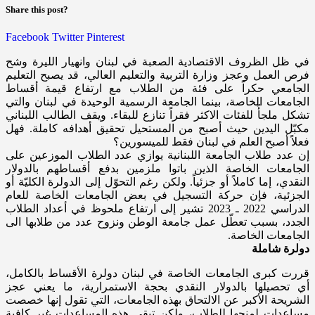
Share this post?
Facebook
Twitter
Pinterest
في ظل الظروف الاقتصادية الصعبة في لبنان وانهيار الليرة وشح
فرص العمل وعجز وزارة التربية والتعليم العالي، قد يصبح التعليم
الجامعي حكراً على فئة من الطلاب مع ارتفاع قيمة أقساط
الجامعات الخاصة، بينما الجامعة الرسمية الوحيدة في لبنان والتي
تشكل ملجأً للفئات الاكثر فقراً تنازع للبقاء. ويقف الطالب اللبناني
مكبّل اليدين حيث أصبح من المستحيل تحقيق أهدافه كاملة. فهل
فعلاً أصبح العلم في لبنان فقط للميسورين؟
إن عدد طلاب الجامعة اللبنانية يوازي عدد الطلاب الموزعين على
الجامعات الخاصة الذين باتوا ملزمين بدفع أقساطهم بالدولار
النقدي، إما كاملاً أو جزئياً. ولكن رغم التحوّل إلى الدولرة الكليّة أو
الجزئية، فإن حركة التسجيل في بعض الجامعات الخاصة للعام
الدراسي 2022 ـ 2023 تشير إلى ارتفاع ملحوظ في أعداد الطلاب
الجدد، بسبب تعطّل عمل جامعة الوطن ونزوح عدد من طلابها الى
الجامعات الخاصة.
دولرة شاملة
قررت كبرى الجامعات الخاصة في لبنان دولرة الأقساط بالكامل،
أي تحصيلها بالدولار النقدي بحجة الاستمرارية، ما يعني عجز
الشريحة الأكبر عن الالتحاق بهذه الجامعات، التي تقول إنها خصصت
مساعدات لمنحها للطلاب، ولكن تبقى هذه المساعدات غير كافية