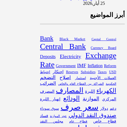
25 أيار,2026
أبرز المواضيع
Bank
Black Market
Capital Control
Central Bank
Currency Board
Exchange
Electricity
Deposits
Rate
IMF
Inflation
Government
Reform
احتكار
Subsidies
احتياط
Reserves
Taxes
USD
التضخم
اصلاح
العملات الأجنبية
استثمار
الضرائب
الحكومة
الشراكة بين القطاع العام والخاص
المصارف
الكهرباء
الليرة
المصرف
الودائع
الموازنة
المركزي
انهيار الليرة
سعر صرف
دعم
دولار
سوق سوداء
صندوق النقد الدولي
فساد
عجز الموازنة
قطاع خاص
مجلس النقد
قطاع عام