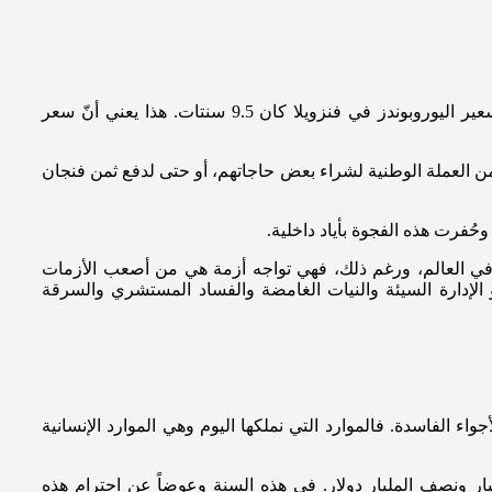
بحسب مؤسسة التصنيف الدولية – Emerging Finance EMFI – وصل تسعير اليوروبوندز اللبناني إلى 9.2 سنتات، في الوقت عينه فإنّ تسعير اليوروبوندز في فنزويلا كان 9.5 سنتات. هذا يعني أنّ سعر
 من العملة الوطنية لشراء بعض حاجاتهم، أو حتى لدفع ثمن فنجان
حُفرت هذه الفجوة بأياد داخلية.
دول في العالم، ورغم ذلك، فهي تواجه أزمة هي من أصعب الأزمات
هو الإدارة السيئة والنيات الغامضة والفساد المستشري والسرقة
اء الفاسدة. فالموارد التي نملكها اليوم وهي الموارد الإنسانية
انت تبلغ حينئذ نحو مليار ونصف المليار دولار. في هذه السنة وعوضاً عن احترام هذه