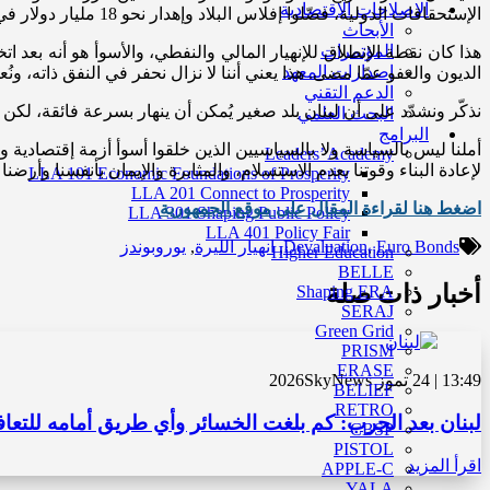
الاصلاحات الاقتصادية
الإستحقاقات الدولية، فضّلوا إفلاس البلاد وإهدار نحو 18 مليار دولار في سنة واحدة فقط لدعم وهمي، لم يصل حتى إلى اللبنانيين لكن صُدّر خارج الحدود.
الأبحاث
المؤتمرات
هذا كان نقطة الإنطلاق للإنهيار المالي والنفطي، والأسوأ هو أنه بعد 
إصدارات المعهد
الديون والعفو عمّا مضى. هذا يعني أننا لا نزال نحفر في النفق ذاته، ونُ
الدعم التقني
نذكّر ونشدّد على أن لبنان بلد صغير يُمكن أن ينهار بسرعة فائقة، لكن
البحث العلمي
البرامج
أملنا ليس بالسياسة ولا بالسياسيين الذين خلقوا أسوأ أزمة إقتصادية وإج
Leaders’ Academy
لإعادة البناء وقوتنا بعدم الاستسلام، والمثابرة والإيمان بأنفسنا وأرضن
LLA 101 Economic Foundations of Prosperity
LLA 201 Connect to Prosperity
اضغط هنا لقراءة المقال على موقع الجمهورية
LLA 301 Shaping Public Policy
LLA 401 Policy Fair
Euro Bonds
,
Devaluation
,
انهيار الليرة
,
يوروبوندز
Higher Education
BELLE
أخبار ذات صلة
Shaping ERA
SERAJ
Green Grid
PRISM
ERASE
13:49 | 24 تموز 2026
SkyNews
BELIEF
RETRO
لبنان بعد الحرب: كم بلغت الخسائر وأي طريق أمامه للتعا
CBSP
PISTOL
اقرأ المزيد
APPLE-C
YALA