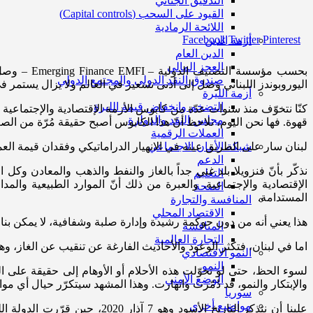
التدقيق الجنائي
القيود على السحب (Capital controls)
اللائحة الرمادية
Facebook
Twitter
Pinterest
أزمة الدين
الدين العام
العجز المالي
صندوق النقد الدولي والمجتمع الدولي
اليوروبوندز اللبناني وصل إلى أدنى تسعير في العالم ولا يزال يستمر في
أزمة الليرة
التضخم وانخفاض قيمة الليرة
كنّا نتخوّف منذ سنوات عدّة من كابوس الأزمة الإقتصادية والإجتماعية
مجلس النقد والدولرة
قهوة. فها نحن اليوم، نلاحظ أنّ هذا الكابوس أصبح حقيقة مُرّة من الصعب
العملات الرقمية
لبنان سار على الطريق عينه في الانهيار الدراماتيكي وفقدان قيمة العم
شبكة الأمان الاجتماعي
الدعم
نذكّر بأنّ فنزويلا بلد غني جداً بالغاز والنفط والذهب والمعادن و
التعليم
الإقتصادية والإجتماعية. والعبرة من ذلك أنّ الموارد الطبيعية وال
الصحة
المستدامة.
المنافسة والتجارة
الاقتصاد المحلي
هذا يعني أنه من دون حوكمة رشيدة وإدارة صلبة وشفافية، لا يمكن بناء ا
المنافسة
التجارة العالمية
اما في لبنان، فتكثر الوعود والأحاديث الفارغة عن تنقيب عن الغاز، وه
النمو الاقتصادي
النمو
لسوء الحظ، حتى لو تحوّلت هذه الأحلام أو الأوهام إلى حقيقة على المد
الوضع الأمني
والإبتكار والنمو، قد دُمّرت وانهارت. وهذا المشهد سيتكرّر حيال أي مو
سوريا
مواضيع أخرى
علينا أن نتذكر التاريخ الأسو