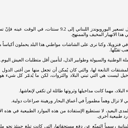
 هذا الانهيار المخيف والممنهج.
 في فنزويلا، وكنا نرى على الشاشات مواطني هذا البلد يحملون أكياساً
 تقبّلها.
لة الوطنية والسيولة وطوابير الذل، لتأمين أقل متطلبات العيش اليوم. و
كل المشتقات التابعة لها، والتي كان يُمكن أن تجعل منها من أغنى ال
مداخيل ليست هي التي تبني البلاد والثروات، لكن ما يُدمّر كل شيء 
لبلاد، مهما كانت مداخيلها وثروتها طائلة لن تكفي لإنعاشها.
ي لا تزال وهماً مطموراً في أعماق البحار ورهينة صراعات دولية.
ى البعيد، لا نستطيع الإستفادة من هذه الموارد الطبيعية في هذه الأجو
ارد طبيعية أخرى.
د وهو 7 آذار 2020، حين قرّرت الدولة اللبنانية رسمياً التمنّع عن دفع مستحقاتها، التي ك