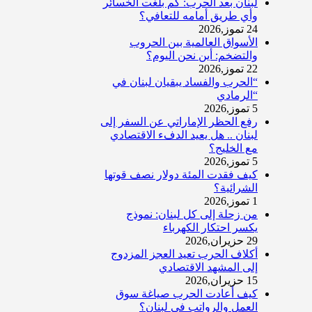
لبنان بعد الحرب: كم بلغت الخسائر
وأي طريق أمامه للتعافي؟
24 تموز,2026
الأسواق العالمية بين الحروب
والتضخم: أين نحن اليوم؟
22 تموز,2026
“الحرب والفساد يبقيان لبنان في
“الرمادي
5 تموز,2026
رفع الحظر الإماراتي عن السفر إلى
لبنان .. هل يعيد الدفء الاقتصادي
مع الخليج؟
5 تموز,2026
كيف فقدت المئة دولار نصف قوتها
الشرائية؟
1 تموز,2026
من زحلة إلى كل لبنان: نموذج
يكسر احتكار الكهرباء
29 حزيران,2026
أكلاف الحرب تعيد العجز المزدوج
إلى المشهد الاقتصادي
15 حزيران,2026
كيف أعادت الحرب صياغة سوق
العمل والرواتب في لبنان؟