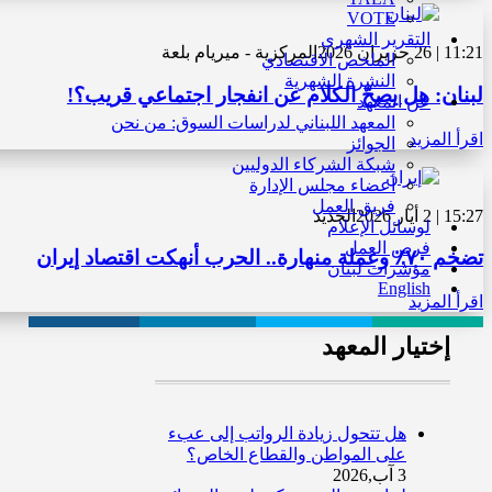
VOTE
التقرير الشهري
11:21 | 26 حزيران 2026
المركزية - ميريام بلعة
الملخص الاقتصادي
النشرة الشهرية
لبنان: هل يصحّ الكلام عن انفجار اجتماعي قريب؟!
عن المعهد
المعهد اللبناني لدراسات السوق: من نحن
اقرأ المزيد
الجوائز
شبكة الشركاء الدوليين
أعضاء مجلس الإدارة
فريق العمل
15:27 | 2 أيار 2026
الجديد
لوسائل الإعلام
فرص العمل
تضخم ٧٠٪ وعملة منهارة.. الحرب أنهكت اقتصاد إيران
مؤشرات لبنان
English
اقرأ المزيد
إختيار المعهد
هل تتحول زيادة الرواتب إلى عبء
على المواطن والقطاع الخاص؟
3 آب,2026