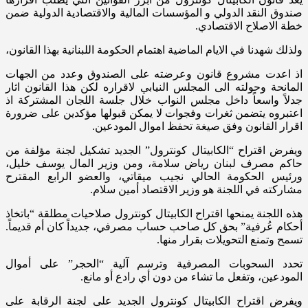
صندوق النقد الدولي و المؤسسات المالية والاقتصادية الدولية ضمن
خطة الاصلاح الاقتصادي.
ولذلك شهدنا في الايام الماضية اهتمام الحكومة اللبنانية بهذا القانون،
اذ اعدت مشروع قانون وعرضته على الصندوق وعدد من الجهات
المانحة وحولته الى المجلس النيابي لاقراره لكن هذا القانون اثار
جدلاً واسعاً داخل مجلس النواب خلال جلسة اللجان المشتركة اذ
اعتبروه يتضمن ثغرات وفجوات لا يمكن قبولها مؤكدين على ضرورة
اقرار القانون وفق صيغة تحفظ اموال المودعين.
ويفرض اقتراح “الكابيتال كونترول” الجديد تشكيل لجنة مؤلفة من
حاكم مصرف لبنان رياض سلامة، ومن وزير المال يوسف خليل،
ورئيس الحكومة الحالي نجيب ميقاتي، والعضو الرابع المقترح
مشاركته في اللجنة هو وزير الاقتصاد أمين سلام.
هذه اللجنة يمنحها اقتراح الكابيتال كونترول صلاحيات مطلقة “باتخاذ
أحكام عُرفية” بحق كل صاحب حساب مصرفي، جديداً كان أم قديماً.
تسمح وتمنع التحويلات بقرار منها.
تحدد السحوبات المصرفية وترسم آلية “الحجر” على أموال
المودعين، وتفعل ما تشاء من دون أي رادع أو مانع.
ويفرض اقتراح الكابيتال كونترول الجديد على لجنة الرقابة على