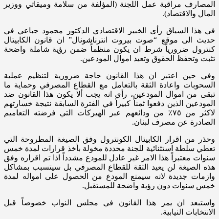
المصارف مراقبة عمل اللجنة (المؤلفة من سلامة وميقاتي ووزير
المال والاقتصاد).
في هذا السياق رأى الخبير الاقتصادي الدكتور محمود جباعي في
حديث الى موقع “صوت بيروت انترناشونال” ان قانون الكابيتال
كنترول ضرورياً شرط ان يكون منظماً ضمن رؤية شاملة واضحة
تثبت وتحفظ الحقوق وتعيد اموال المودعين.
وفي حين اعتبر ان هذا القانون حاجة ضرورية لتنظيم عملية
السحوبات واعادة الثقة بالتعامل مع القطاع المصرفي وحماية ما
تبقى من اموال المودعين، رأى انه يجب ألا يكون هذا القانون ضد
المودعين الذين دفعوا ثمناً كبيراً في الفترة السابقة نتيجة خسارتهم
لاكثر من ٧٥٪؜ من ودائعهم عبر الهيركات التي فرضته التعاميم
الصادرة عن مصرف لبنان.
وحذر من اقرار الكابيتال الكونترول وفق الصيغة المطروحة التي
تعطي سلطة استثنائية للجنة محددة مخولة بأخذ قرارات لمدة خمس
سنوات معتبراً هذا الامر غير عادل للمودع مشدداً اذا تم اقراره وفق
هذه الصيغة لن يعيد الثقة للقطاع المصرفي بل سيتسبب بمشاكل
وازمات جديدة لانه سيمنع المودع من الحصول على امواله لمدة
خمس سنوات دون رؤية واضحة للمستقبل.
واستبعد ان يمر هذا القانون في مجلس النواب خصوصاً قبل
الانتخابات النيابية.