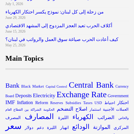
July 1, 2026
من زحلة إلى كل لبنان: نموذج يكسر احتكار الكهرباء
June 29, 2026
أكلاف الحرب تعيد العجز المزدوج إلى المشهد الاقتصادي
June 15, 2026
كيف أعادت الحرب صياغة سوق العمل والرواتب في لبنان؟
May 25, 2026
Main Topics
Central Bank
Bank
Black Market
Capital Control
Currency
Exchange Rate
Electricity
Deposits
Government
Board
IMF
Inflation
احتكار
احتياط
Subsidies
Reform
Reserves
Taxes
USD
التضخم
اصلاح
العملات الأجنبية
استثمار
الحكومة
الشراكة بين القطاع العام
المصارف
الكهرباء
الضرائب
الليرة
المصرف
والخاص
سعر
الودائع
الموازنة
المركزي
انهيار الليرة
دعم
دولار