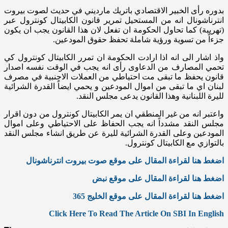
بدوره رأى الخبير الاقتصادي باتريك مارديني في حديث لصوت بيروت
انترناشونال انه من المستحيل تمرير قانون الكابيتال كونترول عبر
(تهريبة) كما تحاول الحكومة ان تفعل لان هذا القانون يجب ان يكون
جزءاً من تسوية ورؤية شاملة تحفظ حقوق المودعين.
واذ اشار الى انه اذا ارادت الحكومة ان تمرر الكابيتال كونترول كي
تحمي المصارف من الدعاوى رأى انه يجب في الوقت نفسه اصدار
قانون يحفظ ما تبقى مت احتياطي من العملات الاجنبية في مصرف
لبنان اي ما تبقى من اموال المودعين و يحمي ايضاً القدرة الشرائية
لليرة اللبنانية وهذا القانون يدعى مجلس النقد.
واعتبر انه من غير المنطقي ان يمر الكابيتال كونترول من دون اقرار
مجلس النقد مشدداً انه يجب الحفاظ على الاحتياطي وعلى اموال
المودعين وعلى القدرة الشرائية لليرة عن طريق انشاء مجلس النقد
بالتوازي مع الكابيتال كونترول.
اضغط هنا لقراءة المقال على موقع صوت بيروت انترناشونال
اضغط هنا لقراءة المقال على موقع نبض
اضغط هنا لقراءة المقال على موقع الخليج 365
Click Here To Read The Article On SBI In English