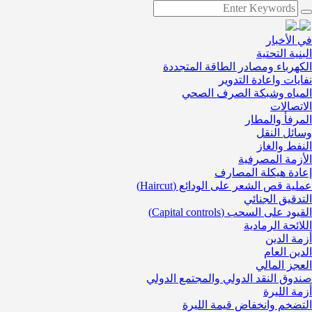
في الأخبار
البنية التحتية
الكهرباء ومصادر الطاقة المتجددة
نفايات واعادة التدوير
المياه وشبكة الصرف الصحي
الاتصالات
المرفأ والمطار
وسائل النقل
النفط والغاز
الأزمة المصرفية
إعادة هيكلة المصارف
عملية قص الشعر على الودائع (Haircut)
التدقيق الجنائي
القيود على السحب (Capital controls)
اللائحة الرمادية
أزمة الدين
الدين العام
العجز المالي
صندوق النقد الدولي والمجتمع الدولي
أزمة الليرة
التضخم وانخفاض قيمة الليرة