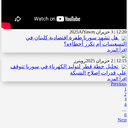
12:20 | 3 حزيران 2025
AlYawm
هل تشهد سوريا طفرة اقتصادية كلبنان في
التسعينيات أم تكرر أخطاءه؟
اقرأ المزيد
12:15 | 2 حزيران 2025
رويترز
تحليل خطة قطر لتوليد الكهرباء في سوريا تتوقف
على قدرات إصلاح الشبكة
اقرأ المزيد
Previous
1
2
3
4
…
6
Next