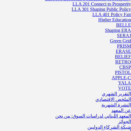
LLA 201 Connect to Prosperity
LLA 301 Shaping Public Policy
LLA 401 Policy Fair
Higher Education
BELLE
Shaping ERA
SERAJ
Green Grid
PRISM
ERASE
BELIEF
RETRO
CBSP
PISTOL
APPLE-C
YALA
VOTE
التقرير الشهري
الملخص الاقتصادي
النشرة الشهرية
عن المعهد
المعهد اللبناني لدراسات السوق: من نحن
الجوائز
شبكة الشركاء الدوليين