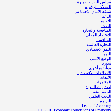
مجلس النقد والدولرة
العملات الرقمية
شبكة الأمان الاجتماعي
الدعم
التعليم
الصحة
المنافسة والتجارة
الاقتصاد المحلي
المنافسة
التجارة العالمية
النمو الاقتصادي
النمو
الوضع الأمني
سوريا
مواضيع أخرى
الاصلاحات الاقتصادية
الأبحاث
المؤتمرات
إصدارات المعهد
الدعم التقني
البحث العلمي
البرامج
Leaders’ Academy
LLA 101 Economic Foundations of Prosperity