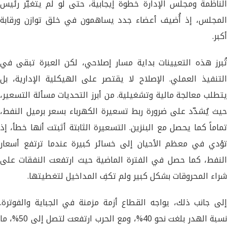
الناظمة ومجلس الإدارة خطوة إيجابية، حتى لو لم يتغيّر رئيس
المجلس، إذ أُضيف أعضاء جدد يساهمون في خلق توازن ورقابة
أكبر.
تُبرز هذه التعيينات بداية مسار إصلاحي، لكن العبرة تبقى في
التنفيذ العملي. الإصلاح لا يقتصر على الهيكلية الإدارية، بل
يتطلب معالجة مالية وتشغيلية. من أبرز التحديات مسألة التسعير،
حيث يُشدّد على ضرورة ربط تسعيرة الكهرباء بسعر برميل النفط،
تماماً كما يحصل مع البنزين. التسعيرة الثابتة أثبتت أنها خطأ، إذ
تؤدي في معظم الأحيان إلى خسائر كبيرة عندما ترتفع أسعار
النفط، كما حصل في الفترة الماضية حيث ارتفعت النفقات على
شراء المحروقات بشكل كبير ولم تكفِ المداخيل لتغطيتها.
إلى جانب ذلك، يواجه القطاع أزمة مزمنة في الجباية والفوترة.
نسبة الهدر بلغت نحو 40%، ومع الحرب ارتفعت لتصل إلى 50%، ما