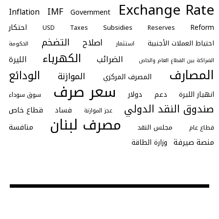
Exchange Rate
IMF
Inflation
Government
احتكار
Reform
Subsidies
Taxes
Reserves
USD
التضخم
اصلاح
احتياط العملات الأجنبية
استثمار
الحكومة
الكهرباء
الضرائب
الليرة
الشراكة بين القطاع العام والخاص
المصارف
الودائع
الموازنة
المصرف المركزي
سعر صرف
انهيار الليرة
دعم
دولار
سوق سوداء
صندوق النقد الدولي
فساد
قطاع خاص
عجز الموازنة
مصرف لبنان
منافسة
مجلس النقد
قطاع عام
منصة صيرفة
وزارة الطاقة