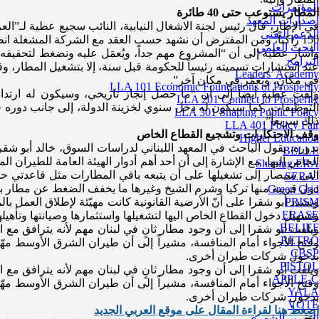
المؤتمرات
المطار يستوعب حتى 40 طائرة
إصدارات المعهد
الدعم التقني
150 راكباً، ومن المفترض أن نشهد حسب العقد مع الشركة المشغلة انطلاقته بعد 90 يوماً، إنما بعد 60 يوماً سيبدأ تسيير رحلات نحو ثلاث دول، هي السعودية والإمارات وإسطنبول.
البحث العلمي
وأشار عطية إلى أن “المشروع مهم جداً، ويُعمَل عليه ونضغط لتحقيقه منذ
البرامج
عند استشارات تسميته رئيساً للحكومة قبل سنة، إلا بتشغيل المطار، وقد
Leaders’ Academy
في مكانٍ، ويُعمَّر في مكان آخر”.
LLA 101 Economic Foundations of Prosperity
ولفت عطية أيضاً إلى أن “ما حصل إنجاز تاريخي، وسيكون له ارتدادا
LLA 201 Connect to Prosperity
التوظيفات، كما سيكون له دخل سنوي لخزينة الدولة، إلى جانب دوره 
LLA 301 Shaping Public Policy
ذلك سريعاً”.
LLA 401 Policy Fair
وقف الاحتكارات وتشجيع القطاع الخاص
Higher Education
بدوره، يقول الباحث في المعهد اللبناني لدراسات السوق، خالد أبو شق
BELLE
الخاص إليها، مع الإشارة إلى أن أحد أهم أدوار الهيئة العامة للطيرا
Shaping ERA
التي سيصار إلى تشغيلها على أن يتبعه باقي المطارات مثل قاعدتي حا
SERAJ
دول قريبة منها تركيا وشرم الشيخ وغيرها ما يخفف الضغط عن مطار ب
Green Grid
ويشدد أبو شقرا على أنّ الأرضية القانونية كانت مهيّئة لإطلاق العمل 
PRISM
ERASE
وتسهيل دخول القطاع الخاص اليها لتشغيلها واستثمارها وصيانتها وتأهيلها
BELIEF
ويلفت أبو شقرا إلى أن وجود مطار ثانٍ في لبنان مهم لأنه يترافق م
RETRO
وفتح الأجواء أمام المنافسة، مشيراً إلى أن طيران الشرق الأوسط مهّ
CBSP
بدخول شركات طيران أخرى.
PISTOL
ويلفت أبو شقرا إلى أن وجود مطار ثانٍ في لبنان مهم لأنه يترافق م
APPLE-C
وفتح الأجواء أمام المنافسة، مشيراً إلى أن طيران الشرق الأوسط مهّ
YALA
بدخول شركات طيران أخرى.
VOTE
اضغط هنا لقراءة المقال على موقع العربي الجديد
التقرير الشهري