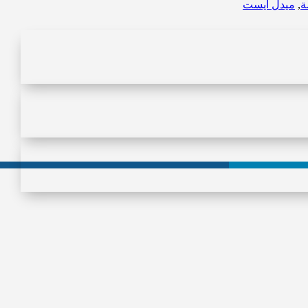
ة
,
ميدل ايست