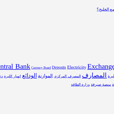
مع الخليج؟
ntral Bank
Exchange
Electricity
Deposits
Currency Board
المصارف
الودائع
الموازنة
ليرة
المصرف المركزي
انهيار الليرة
دع
ة
منصة صيرفة
وزارة الطاقة