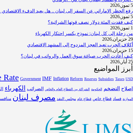
5 تموز,2026
رفع الحظر الإماراتي عن السفر إلى لبنان .. هل يعيد الدفء الاقتصادي 
5 تموز,2026
كيف فقدت المئة دولار نصف قوتها الشرائية؟
1 تموز,2026
من زحلة إلى كل لبنان: نموذج يكسر احتكار الكهرباء
29 حزيران,2026
أكلاف الحرب تعيد العجز المزدوج إلى المشهد الاقتصادي
15 حزيران,2026
كيف أعادت الحرب صياغة سوق العمل والرواتب في لبنان؟
25 أيار,2026
أبرز المواضيع
 Rate
IMF
Inflation
Government
Reform
Subsidies
Reserves
Taxes
US
الكهرباء
التضخم
صلاح
الضرائب
ال
الحكومة
الشراكة بين القطاع العام والخاص
مصرف لبنان
فساد
قطاع خاص
منافس
مجلس النقد
قطاع عام
الموازنة