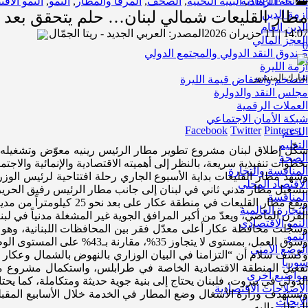
APPLE-C
,
اللائحة الرمادية
البنية التحتية
,
الصحف
,
المرفأ والمطار
,
النمو
,
النمو الاق
أزمة الدين
مطار القليعات شمالي لبنان… حلم يتحقق بعد ث
الدين العام
14:07 | 11 حزيران 2026
المصدر:
العربي الجديد - ريتا الجمّال
العجز المالي
0
صندوق النقد الدولي والمجتمع الدولي
أزمة الليرة
شارك المنشور
التضخم وانخفاض قيمة الليرة
مجلس النقد والدولرة
العملات الرقمية
شبكة الأمان الاجتماعي
Facebook
Twitter
Pinterest
الدعم
التعليم
شكّل إطلاق لبنان مشروع تطوير مطار الرئيس رينيه معوّض وتشغيله، و
الصحة
بخطوات تنفيذية سريعة، بالنظر إلى أهميته الاقتصادية والإنمائية وال
المنافسة والتجارة
وشهد مطار القليعات بداية الأسبوع الجاري رحلة افتتاحية لرئيس الوزرا
الاقتصاد المحلي
بتشغيل مطار مدني ثاني في لبنان إلى جانب مطار الرئيس رفيق الحري
المنافسة
التجارة العالمية
القرن الماضي، ويعدّ من أكبر المرافق الجوية غير المشغلة مدنياً في لبن
النمو الاقتصادي
النمو
وسوق العمل، بمستوى لا يتجاوز 35%، مقارنة بـ43% على المستوى الوطني، بالإضافة إلى أن المؤشرات تظهر أن نحو ربع سكان المحافظة عاطلون عن العمل.
الوضع الأمني
كشف سلام أن “التزامنا في البيان الوزاري بالنهوض بالشمال وعكار
سوريا
تفعيل المنطقة الاقتصادية الخاصة في طرابلس، واستكمال مشروع مع
مواضيع أخرى
الدولي في بيروت، فلبنان يحتاج إلى بنية جوية حديثة ومتكاملة، كما يحتا
الاصلاحات الاقتصادية
وتستهدف وزارة الأشغال وضع المطار في الخدمة خلال الأسابيع المقبل
الأبحاث
المطار وإليه.