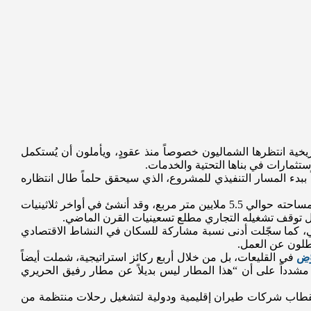
ية انتظرها الشماليون خصوصاً منذ عقودٍ، ويأملون أن يُستكمل
تثمارات في بناها التحتية والخدمات.
ً ببدء المسار التنفيذي للمشروع، الذي سيحقق حلماً طال انتظاره
ويقع مطار القليعات في منطقة عكار على بعد نحو 25 كيلومتراً من مدينة طرابلس، ونحو سبعة كيلومترات من الحدود اللبنانية السورية، وتبلغ مساحته حوالي 5.5 ملايين متر مربع، وقد أنشئ في أواخر ثلاثينيات
ً قبل توقف تشغيله التجاري مطلع تسعينيات القرن الماضي.
للبنانية، وهو ما أعلنه سلام، بنسبة بلغت 62%، مقارنة بـ33% على المستوى الوطني، كما سجّلت أدنى نسبة مشاركة للسكان في النشاط الاقتصادي
ّض
في القليعات، بل من خلال أربع ركائز استراتيجية، شملت أيضاً
دداً على أن “هذا المطار ليس بديلاً عن مطار رفيق الحريري
 استقطاب شركات طيران إقليمية ودولية لتشغيل رحلات منتظمة من