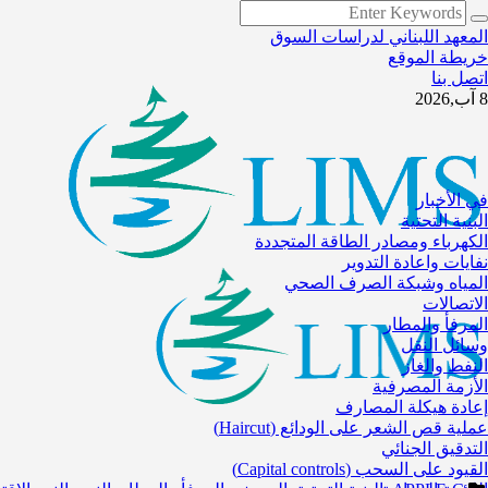
المعهد اللبناني لدراسات السوق
خريطة الموقع
اتصل بنا
8 آب,2026
في الأخبار
البنية التحتية
الكهرباء ومصادر الطاقة المتجددة
نفايات واعادة التدوير
المياه وشبكة الصرف الصحي
الاتصالات
المرفأ والمطار
وسائل النقل
النفط والغاز
الأزمة المصرفية
إعادة هيكلة المصارف
عملية قص الشعر على الودائع (Haircut)
التدقيق الجنائي
القيود على السحب (Capital controls)