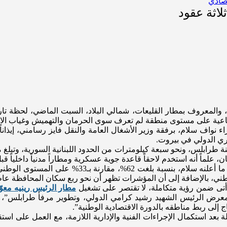
تصادي
لاثة عقود
المعروف بمطار القليعات، شمالي البلاد، السبت الماضي، لحظة تاريخ
اجتماعية على مستوى منطقة لم تعرف سوى الحرمان والتهميش وغياب الاس
ء نواف سلام، برفقة وزير الأشغال العامة والنقل فايز رسامني، إيذانا
ري الدولي في بيروت.
ان، علماً أنه استخدم لاحقاً قاعدة جوية عسكرية ومطاراً مدنياً داخليا
وسجّلت محافظة عكار أعلى معدّل فقر بين المحافظات ا
 أتى ضمن رؤية متكاملة، لا تقتصر على تشغيل
مطار الرئيس رينيه معو
رض الرئيس الشهيد رشيد كرامي الدولي، وتطوير مرفأ طرابلس”، مش
ج إلى ربط مناطقه بالدورة الاقتصادية الوطنية”.
ة بعد استكمال الإجراءات الفنية والإدارية اللازمة، مع العمل على