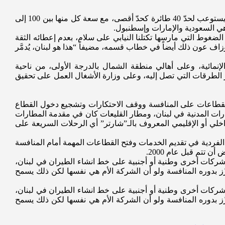
في الإطار، قال رئيس لجنة الاشغال النيابية، النائب سجيع عطية لـ”العربي الجديد”، إن مساحة المطار حوالي 5 ملايين و500 ألف متر مربع، ويستوعب لحدّ 40 طائرة كحدّ أقصى، مع سعة كل منها بين 100 إلى
 الضغوط التي مارسها تكتلنا النيابي على سلام، بعدم إعطائه الثقة
اف عون ذلك أيضاً في خطاب قسمه، مضيفاً “هذا هو لبنان، يُدمَّر
إنمائية، وعلى أهالي منطقة الشمال بالدرجة الأولى، من ناحية
الطرقات التي تصل إليه، وعلى وزارة الأشغال العمل على تحقيق
ح القطاعات على المنافسة ووقف الاحتكارات وتشجيع دخول القطاع
طارات المدنية في لبنان، ومطار القليعات كان في مقدمة المطارات
خلي أو الإقليمي المعروف بالـ”شارتر” أي الرحلات السريعة على
 الفردية في تقديم الخدمات وفتح القطاعات المهمة أمام المنافسة
 تتم قبل عام 2000.
 شركات أخرى وطنية أو أجنبية على خط انشاء الطيران في لبنان،
زّز بدوره المنافسة ولو أن الشركة الأم هي نفسها لكن ذلك يسمح
 شركات أخرى وطنية أو أجنبية على خط انشاء الطيران في لبنان،
زّز بدوره المنافسة ولو أن الشركة الأم هي نفسها لكن ذلك يسمح