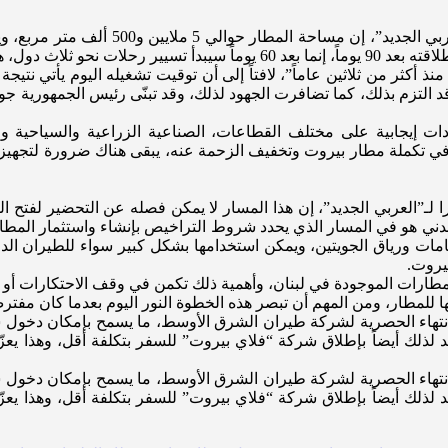
 أكثر من ثلاثين عاماً”، لافتاً إلى أن توقيت تشغيله اليوم يأتي نتيجة
 التزم بذلك، كما تضافرت الجهود لذلك، وقد تبنّى رئيس الجمهورية جوز
ت إيجابية على مختلف القطاعات، الصناعية الزراعية والسياحية وال
في تكملة مطار بيروت وتخفيف الزحمة عنه، يبقى هناك ضرورة لتجهيز 
را لـ”العربي الجديد”، إن هذا المسار لا يمكن فصله عن التحضير لفت
ن المدني هو في المسار الذي يحدد شروط التراخيص بإنشاء واستثمار الم
مات ورياق الجويتين، ويمكن استخدامها بشكل كبير سواء للطيران الدا
يروت.
بالمطارات الموجودة في لبنان، وأهمية ذلك تكمن في وقف الاحتكارات أو
 للمطار، ومن المهم أن تبصر هذه الخطوة النور اليوم بعدما كان مفترض أن
ع انتهاء الحصرية لشركة طيران الشرق الأوسط، ما يسمح بإمكان دخول
د لذلك أيضاً بإطلاق شركة “فلاي بيروت” للسفر بتكلفة أقل، وهذا يع
ع انتهاء الحصرية لشركة طيران الشرق الأوسط، ما يسمح بإمكان دخول
د لذلك أيضاً بإطلاق شركة “فلاي بيروت” للسفر بتكلفة أقل، وهذا يع