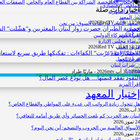
احتكار
,
الخصخصة
,
الشراكة بين القطاع العام والخاص
,
الصفقات الع
الملخص الاقتصادي
أخبار ذات صلة
النشرة الشهرية
عن المعهد
13:59 | 6 آب 2026
RedTV
المعهد اللبناني لدراسات السوق: من نحن
حصرية الطيران حصرت زوار لبنان بالمغتربين و”هشّلت” الس
الجوائز
اقرأ المزيد
شبكة الشركاء الدوليين
أعضاء مجلس الإدارة
13:22 | 6 آب 2026
Red TV
فريق العمل
الاحتكارات “غرّبت” الكفاءات : تفكيكها طريق سريع لاستعاد
لوسائل الإعلام
فرص العمل
اقرأ المزيد
مؤشرات لبنان
English
12:04 | 3 آب 2026
mtv - ماريّا طراد
النّقود تفقد قيمتها… هل نُودّع عصر المال؟
اقرأ المزيد
إختيار المعهد
هل تتحول زيادة الرواتب إلى عبء على المواطن والقطاع الخاص؟
3 آب,2026
لبنان بعد الحرب: كم بلغت الخسائر وأي طريق أمامه للتعافي؟
24 تموز,2026
الأسواق العالمية بين الحروب والتضخم: أين نحن اليوم؟
22 تموز,2026
“الحرب والفساد يبقيان لبنان في “الرمادي