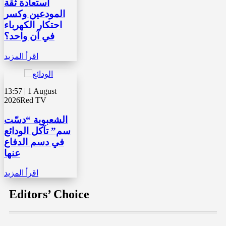
استعادة ثقة
المودعين وكسر
احتكار الكهرباء
في آن واحد؟
اقرأ المزيد
13:57 | 1 August
2026
Red TV
الشعبوية “دسّت
سم” تآكل الودائع
في دسم الدفاع
عنها
اقرأ المزيد
Editors’ Choice