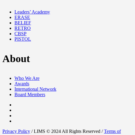
Leaders’ Academy
ERASE
BELIEF
RETRO
CBSP
PISTOL
About
Who We Are
Awards
International Network
Board Members
Privacy Policy
/ LIMS © 2024 All Rights Reserved /
Terms of