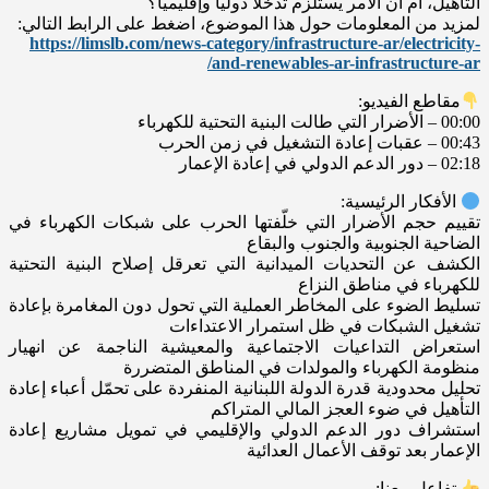
التأهيل، أم أن الأمر يستلزم تدخلاً دولياً وإقليمياً؟
لمزيد من المعلومات حول هذا الموضوع، اضغط على الرابط التالي:
https://limslb.com/news-category/infrastructure-ar/electricity-
and-renewables-ar-infrastructure-ar/
مقاطع الفيديو:
00:00 – الأضرار التي طالت البنية التحتية للكهرباء
00:43 – عقبات إعادة التشغيل في زمن الحرب
02:18 – دور الدعم الدولي في إعادة الإعمار
الأفكار الرئيسية:
تقييم حجم الأضرار التي خلّفتها الحرب على شبكات الكهرباء في
الضاحية الجنوبية والجنوب والبقاع
الكشف عن التحديات الميدانية التي تعرقل إصلاح البنية التحتية
للكهرباء في مناطق النزاع
تسليط الضوء على المخاطر العملية التي تحول دون المغامرة بإعادة
تشغيل الشبكات في ظل استمرار الاعتداءات
استعراض التداعيات الاجتماعية والمعيشية الناجمة عن انهيار
منظومة الكهرباء والمولدات في المناطق المتضررة
تحليل محدودية قدرة الدولة اللبنانية المنفردة على تحمّل أعباء إعادة
التأهيل في ضوء العجز المالي المتراكم
استشراف دور الدعم الدولي والإقليمي في تمويل مشاريع إعادة
الإعمار بعد توقف الأعمال العدائية
تفاعل معنا: