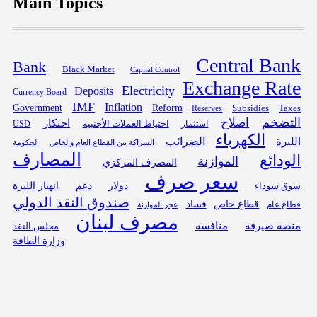
Main Topics
Central Bank
Bank
Black Market
Capital Control
Exchange Rate
Electricity
Deposits
Currency Board
IMF
Inflation
Government
Reform
Subsidies
Reserves
Taxes
التضخم
اصلاح
احتكار
احتياط العملات الأجنبية
USD
استثمار
الكهرباء
الليرة
الضرائب
الحكومة
الشراكة بين القطاع العام والخاص
المصارف
الودائع
الموازنة
المصرف المركزي
سعر صرف
دولار
دعم
انهيار الليرة
سوق سوداء
صندوق النقد الدولي
قطاع خاص
فساد
قطاع عام
عجز الموازنة
مصرف لبنان
منصة صيرفة
منافسة
مجلس النقد
وزارة الطاقة