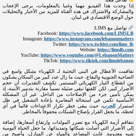
إذا وجدت هذا الفيديو مهما وغنيا بالمعلومات، يرجى الإعجاب
والمشاركة والاشتراك في هذه القناة للمزيد من الأخبار والتحليلات
حول الوضع الاقتصادي في لبنان.
تواصل مع LIMS:
Facebook:
https://www.facebook.com/LIMSLB
Instagram:
https://www.instagram.com/lebanonmatters
Twitter:
https://www.twitter.com/lims_lb
Website:
https://limslb.com
YouTube:
https://www.youtube.com/@LebanonMatters
TikTok:
https://www.tiktok.com/limslebanon
تفاقمت الأعطال في البنى التحتية لـ الكهرباء بشكل واسع في
الضاحية الجنوبية والبقاع، حيث ما زال عدد كبير من السكان يشكون
من انقطاع التيار الكهربائي المستمر. تكشف التقديرات أن حجم
الأضرار كبير، لكن كلفتها تبقى ضئيلة نسبياً مقارنة بتدمير الأبنية، إذ
يمكن تأمين جزء من الإصلاحات من الداخل. غير أن المشكلة
الأساسية تكمن في استحالة المغامرة بإعادة التشغيل في ظل
استمرار
الحرب
، حيث يبقى خطر تكرار الاعتداءات قائماً في أي
لحظة، ما يجعل القرار بإصلاح الشبكات محفوفاً بالمخاطر.
تتفاقم أزمة الكهرباء مع تضرر المولدات وارتفاع أسعارها، إضافة
إلى الأضرار التي أصابت شبكاتها وتمديداتها، ما جعل الحياة اليومية
شبه معدومة. غابت المصاعد والمياه عن المنازل، وأصبح من