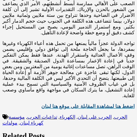
الصعب على الأهالي ممارسة أبسط أنشطتهم، الأمر الذي يضاعف
من الشعور بالحزن والإرباك. التقديرات الأولية تشير إلى أن كلفة
الأضرار في الضاحية وحدها تتراوح بين ستة ملايين وثمانية ملايين
دولار، بينما تتضاعف هذه الكلفة في الجنوب حيث حجم الدمار أكبر
بكثير. ومع استمرار التدمير اليومي، يصبح من المستحيل إجراء
كشف دقيق أو وضع خطة واضحة لإعادة التأهيل.
تواجه الدولة عجزاً مالياً يمنعها من تحمل هذه أعباء الكهرباء وغيرها
بمفردها، ما يجعل الحاجة ملحة إلى توافق دولي وإقليمي يضمن
وقف الأعمال العدائية واستقرار الهدنة. عندها فقط يمكن التفكير
جدياً في إعادة الإعمار بمساعدة الدول الصديقة والشقيقة. في
الوقت الراهن، تصل مساعدات إغاثية يومية من المغتربين ومن بعض
الدول، لكنها تبقى عاجزة عن معالجة جوهر الأزمة أو إعادة الحياة
إلى طبيعتها. يتضح أن التحدي الأكبر ليس في الكلفة المالية وحدها،
بل في غياب الظروف الأمنية والسياسية التي تسمح ببدء عملية
إعادة التشغيل، ما يترك السكان في مواجهة واقع مأساوي وصعب
للغاية.
اضغط هنا لمشاهدة المقابلة على موقع هنا لبنان
الحرب
,
الحرب على لبنان
,
الكهرباء
,
تداعيات الحرب
,
مؤسسة
كهرباء لبنان
,
مولدات
Related Posts