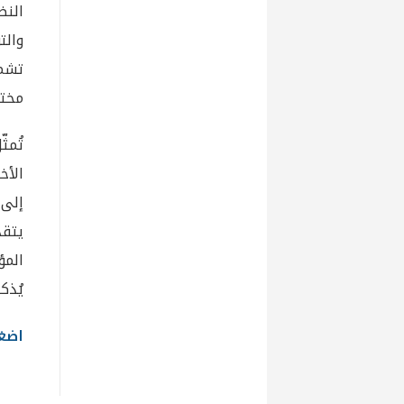
النظ
والت
تشمل
مختل
تُمث
الأخ
إلى 
يتقد
المؤ
يُذكر
اضغط