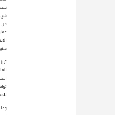
في ا
من ب
الان
سنوا
تبرز
الغا
استث
تواف
للحص
وعلى