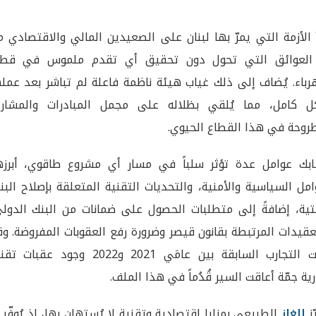
ّ الأزمة التي يمرّ بها لبنان على الصعيدين المالي والاقتصادي 
ز العوائق التي تحول دون تحقيق أي تقدم ملموس في قطا
رباء. يُضاف إلى ذلك غياب هيئة ناظمة فاعلة لم تباشر بعد عمل
ل كامل، مما يُلقي بظلاله على مجمل المبادرات والمشاري
روحة في هذا القطاع الحيوي.
بك عوامل عدة تؤثر سلباً في مسار أي مشروع طاقوي، أبرزها
امل السياسية والأمنية، والتحديات التقنية المتعلقة بإصلاح البن
تية، إضافةً إلى متطلبات الحصول على ضمانات من البنك الدولي
عقيدات المرتبطة بقانون قيصر وضرورة رفع العقوبات المفروضة. و
أثبتت التجارب السابقة بين عامَي 2021 و2022 وجود عقبات
رية جمّة أعاقت السير قُدُماً في هذا الملف.
ّز
الغاز
الطبيعي بمزايا اقتصادية وتقنية لا يُستهان بها، إذ يُوفّر 