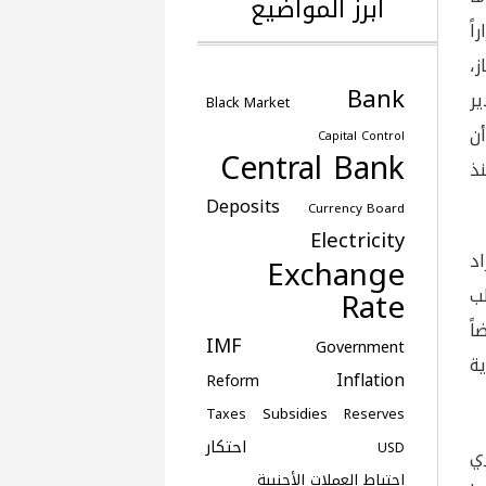
أبرز المواضيع
اً
ز،
Bank
ير
Black Market
ر أن
Capital Control
Central Bank
نذ
Deposits
Currency Board
Electricity
د
Exchange
لب
Rate
اً
IMF
Government
ة
Inflation
Reform
Subsidies
Taxes
Reserves
احتكار
USD
ري
احتياط العملات الأجنبية