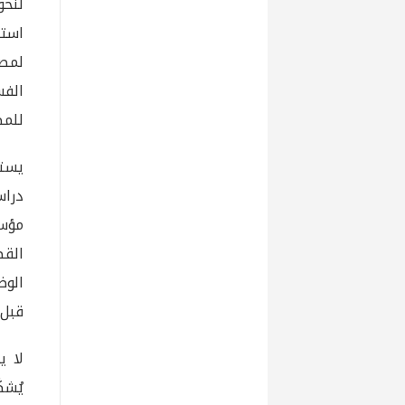
لنحو
استي
لمصر
الف
للمص
دراس
مؤسس
القط
الوض
قبل 
لا ي
يُشك