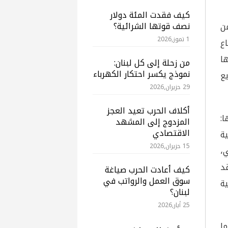
كيف فقدت المئة دولار
نصف قوتها الشرائية؟
من
1 تموز,2026
ع
ها
من زحلة إلى كل لبنان:
نموذج يكسر احتكار الكهرباء
ع
29 حزيران,2026
أكلاف الحرب تعيد العجز
:
المزدوج إلى المشهد
الاقتصادي
ية
15 حزيران,2026
،
قد
كيف أعادت الحرب صياغة
سوق العمل والرواتب في
 تقنية
لبنان؟
25 أيار,2026
ما