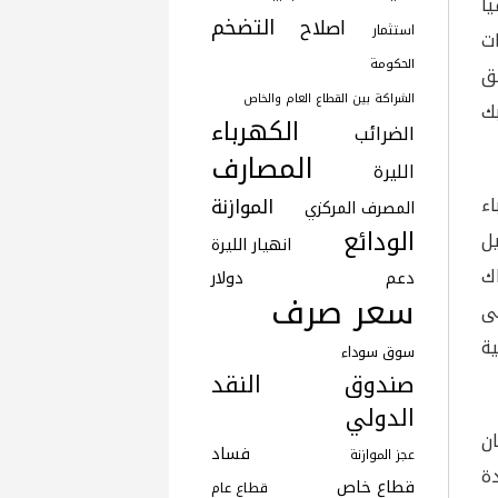
ا
التضخم
اصلاح
استثمار
ت
الحكومة
ق
الشراكة بين القطاع العام والخاص
ك
الكهرباء
الضرائب
المصارف
الليرة
رباء
الموازنة
المصرف المركزي
الودائع
ل
انهيار الليرة
ك
دعم
دولار
سعر صرف
لى
ة
سوق سوداء
صندوق النقد
الدولي
ن
فساد
عجز الموازنة
دة
قطاع خاص
قطاع عام