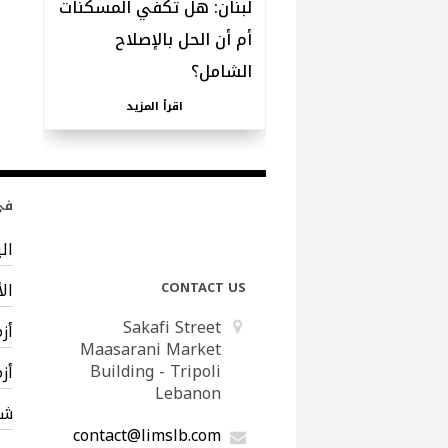
لبنان: هل تكفي المسكّنات
أم أن الحل بالإصلاح
الشامل؟
اقرأ المزيد
في 
ال
CONTACT US
ال
Sakafi Street
أز
Maasarani Market
Building - Tripoli
أز
Lebanon
شب
contact@limslb.com