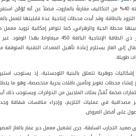
نسبته 40% من التكاليف مقارنةً بالمازوت، فضلاً عن أنه يُؤمّن استقرار
لتزود بالطاقة. وقد أبدت محطات إنتاجية عدة قابليتها للعمل بالغا
ينها محطة الجية والزهراني، كما تتوافر إمكانية تزويد معمل د
عمار ذي الطاقة الإنتاجية البالغة 450 ميغاواط بهذا الوقود. غي
تقال إلى الغاز يستلزم إعادة تأهيل المعدات التقنية المتوقفة م
ت طويلة.
 إشكاليات جوهرية تتعلق بالبنية اللوجستية، إذ يستوجب استيرا
ز إنشاء محطات تغويز وتأمين ناقلات بحرية متخصصة، وهو ما يتط
مارات ضخمة تُقدَّر بمئات الملايين من الدولارات. ويستوجب ذلك أيض
ر مصداقية في عمليات التلزيم، وإجراء منافسات شفافة وجدي
ول على أفضل العروض.
 صعيد التجارب السابقة، جرى تشغيل معمل دير عمار بالغاز المص