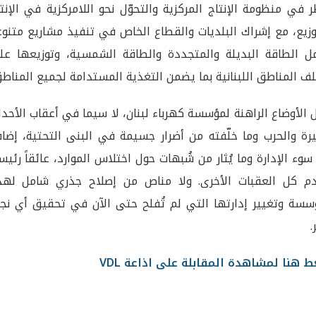
ر في منظومة الإنتاج المركزية والتحوّل نحو اللامركزية في الإنت
وزيع، مع إشراك البلديات والقطاع الخاص في تنفيذ مشاريع متنو
 الطاقة البديلة والمتجددة والطاقة الشمسية، وتوزيعها عل
ف المناطق اللبنانية بما يضمن التغذية المستدامة لجميع المناطق
ّل الأوضاع الراهنة لمؤسسة كهرباء لبنان، لا سيما في أعقاب الأحد
يرة والحرب وما خلّفته من أضرار جسيمة في البنى التحتية، إضاف
سوء الإدارة وما يُثار من شُبهات حول اختلاس الموارد، عائقاً رئيسي
م كل العقبات الأخرى. ولا مناص من إصلاح جذري شامل لهذ
سسة وتغيير إدارتها التي لم تُفلح حتى الآن في تحقيق أي نجا
.
 هنا لمشاهدة المقابلة على اذاعة VDL