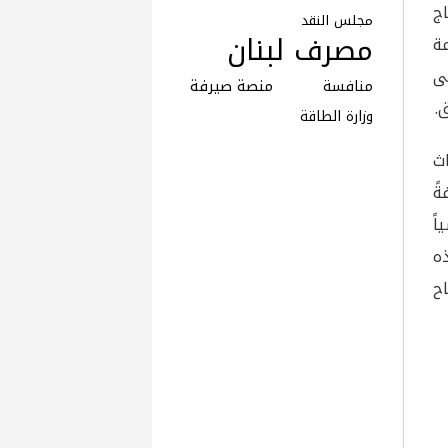
اج
مجلس النقد
مصرف لبنان
عة
ى
منافسة
منصة صيرفة
.
وزارة الطاقة
اث
ةً
اً
ه
ح