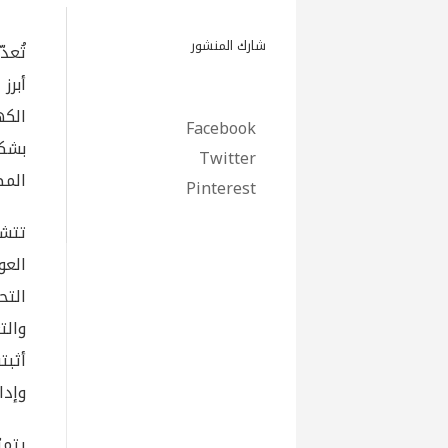
شارك المنشور
تُعد
أبر
الكه
Facebook
بشك
Twitter
المط
Pinterest
تتشا
العو
التح
والت
وإدا
يتمي