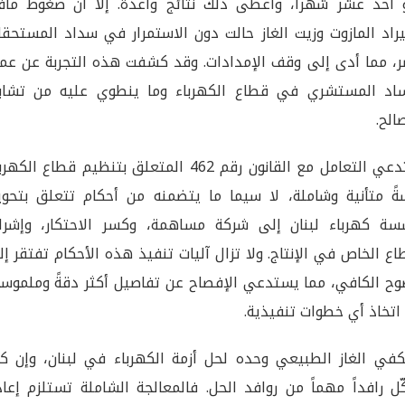
 أحد عشر شهراً، وأعطى ذلك نتائج واعدة. إلا أن ضغوط مافي
راد المازوت وزيت الغاز حالت دون الاستمرار في سداد المستحقا
، مما أدى إلى وقف الإمدادات. وقد كشفت هذه التجربة عن عم
ساد المستشري في قطاع الكهرباء وما ينطوي عليه من تشاب
الح.
يستدعي التعامل مع القانون رقم 462 المتعلق بتنظيم قطاع الكه
ةً متأنية وشاملة، لا سيما ما يتضمنه من أحكام تتعلق بتحوي
ة كهرباء لبنان إلى شركة مساهمة، وكسر الاحتكار، وإشرا
اع الخاص في الإنتاج. ولا تزال آليات تنفيذ هذه الأحكام تفتقر إ
وح الكافي، مما يستدعي الإفصاح عن تفاصيل أكثر دقةً وملموسي
اتخاذ أي خطوات تنفيذية.
كفي الغاز الطبيعي وحده لحل أزمة الكهرباء في لبنان، وإن كا
ّل رافداً مهماً من روافد الحل. فالمعالجة الشاملة تستلزم إعا