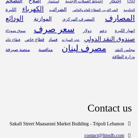
التضخم
اصلاح
احتكار
احتياط العملات الأجنبية
USD
استثمار
الكهرباء
الضرائب
الليرة
الحكومة
الشراكة بين القطاع العام والخاص
المصارف
الودائع
الموازنة
المصرف المركزي
سعر صرف
انهيار الليرة
دعم
دولار
سوق سوداء
صندوق النقد الدولي
فساد
قطاع خاص
قطاع عام
عجز الموازنة
مصرف لبنان
منافسة
منصة صيرفة
مجلس النقد
وزارة الطاقة
Contact us
Sakafi Street Maasarani Market Building - Tripoli Lebanon
contact@limslb.com