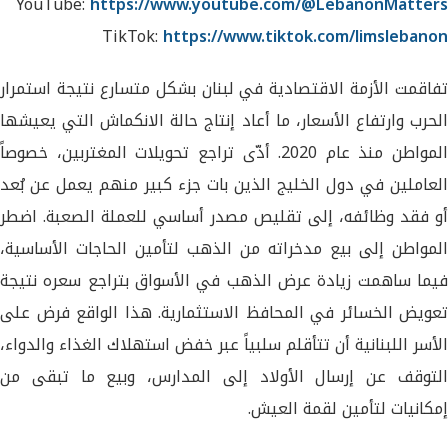
YouTube:
https://www.youtube.com/@LebanonMatters
TikTok:
https://www.tiktok.com/limslebanon
تفاقمت الأزمة الاقتصادية في لبنان بشكل متسارع نتيجة استمرار
الحرب وارتفاع الأسعار، ما أعاد إنتاج حالة الانكماش التي يعيشها
المواطن منذ عام 2020. أدّى تراجع تحويلات المغتربين، خصوصاً
العاملين في دول الخليج الذين بات جزء كبير منهم يعمل عن بُعد
أو فقد وظائفه، إلى تقليص مصدر أساسي للعملة الصعبة. اضطر
المواطن إلى بيع مدخراته من الذهب لتأمين الحاجات الأساسية،
فيما ساهمت زيادة عرض الذهب في الأسواق بتراجع سعره نتيجة
تعويض الخسائر في المحافظ الاستثمارية. هذا الواقع فرض على
الأسر اللبنانية أن تتأقلم سلبياً عبر خفض استهلاك الغذاء والدواء،
التوقف عن إرسال الأولاد إلى المدارس، وبيع ما تبقى من
إمكانيات لتأمين لقمة العيش.