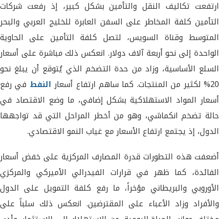
ارتفعت تكاليف النقل والتأمين بشكل كبير، إذ رفعت شركات
التأمين كلفة المخاطر على السفن العابرة للخليج العربي والبحر
المتوسط وقناة السويس، لتصل كلفة التأمين على الحاوية
الواحدة إلى نحو أربعة آلاف دولار. انعكس ذلك مباشرة على أسعار
السلع الأساسية، وزاد من حدة التضخم الذي يُتوقع أن يبلغ نحو
20 لكثير من المنتجات. كما ساهم ارتفاع أسعار
النفط
في رفع
أسعار المواد الاستهلاكية بشكل إضافي، ما وضع الاقتصاد في
حالة تضخم انكماشي، وهو من أخطر المراحل التي قد تواجهها
الدول، إذ يجتمع ارتفاع الأسعار مع غياب النمو الاقتصادي.
أضعفت هذه التطورات قدرة المصارف المركزية على خفض أسعار
الفائدة، كما ظهر في قرارات الفيدرالي الأميركي والمركزي
الأوروبي والبريطاني مؤخراً، ما رفع كلفة التمويل على الدول
والأفراد وزاد الأعباء على المقترضين. انعكس ذلك سلباً على