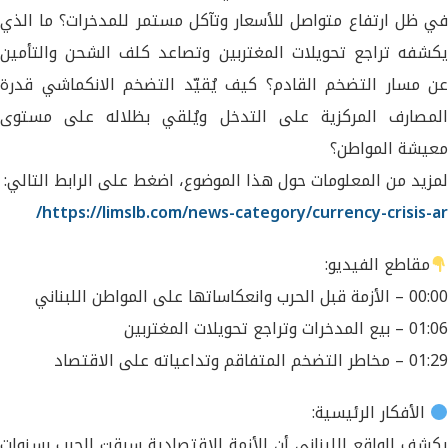
في ظل ارتفاع متواصل للأسعار وتآكل مستمر للمدخرات؟ ما الذي
يكشفه تراجع تحويلات المغتربين وتصاعد كلف الشحن والتأمين
عن مسار التضخم القادم؟ كيف يُقيّد التضخم الانكماشي قدرة
المصارف المركزية على التدخل ويُلقي بظلاله على مستوى
معيشة المواطن؟
لمزيد من المعلومات حول هذا الموضوع، اضغط على الرابط التالي:
https://limslb.com/news-category/currency-crisis-ar/
مقاطع الفيديو:
00:00 – الأزمة قبل الحرب وانعكاساتها على المواطن اللبناني
01:06 – بيع المدخرات وتراجع تحويلات المغتربين
01:29 – مخاطر التضخم المتفاقم وتداعياته على الاقتصاد
الأفكار الرئيسية:
يكشف الواقع اللبناني أن الأزمة الاقتصادية سبقت الحرب بسنوات