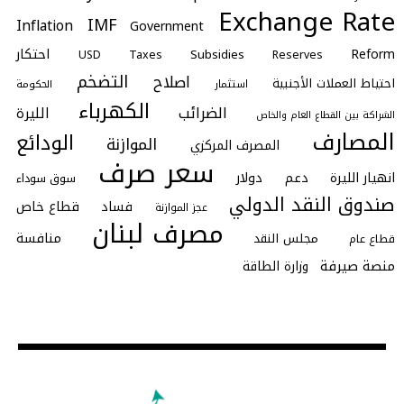
Exchange Rate
IMF
Inflation
Government
احتكار
Reform
Subsidies
Taxes
Reserves
USD
التضخم
اصلاح
احتياط العملات الأجنبية
استثمار
الحكومة
الكهرباء
الضرائب
الليرة
الشراكة بين القطاع العام والخاص
المصارف
الودائع
الموازنة
المصرف المركزي
سعر صرف
انهيار الليرة
دعم
دولار
سوق سوداء
صندوق النقد الدولي
فساد
قطاع خاص
عجز الموازنة
مصرف لبنان
منافسة
مجلس النقد
قطاع عام
منصة صيرفة
وزارة الطاقة