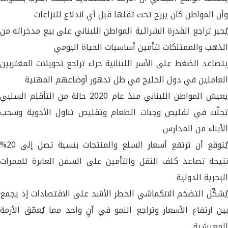
وأن المواطن كان يرزح تحت ثقلها قبل أي اندلاع للنزاعات
يُجبر تراجع القدرة الشرائية المواطن اللبناني على بيع مدخراته من
الذهب والممتلكات لتأمين أساسيات الحياة اليومي
يتصاعد الضغط على الأسر اللبنانية جراء تراجع تحويلات المغتربين
العاملين في دول الخليج في ظل تدهور أوضاعهم المهنية
يعيش المواطن اللبناني منذ عام 2020 حالة من التأقلم السلبي
تجلّت في تقليص وجبات الطعام وتقليص تناول الأدوية وسحب
الأبناء من المدارس
يُتوقع أن ترتفع أسعار السلع والمنتجات بنسبة تصل إلى 20%
نتيجة تصاعد كلف النقل والتأمين على السفن العابرة للممرات
البحرية الدولية
يُشكّل التضخم الانكماشي الخطر الأشد على الاقتصادات إذ يجمع
بين ارتفاع الأسعار وتراجع النمو في آنٍ واحد مما يُعمّق الأزمة
المعيشية