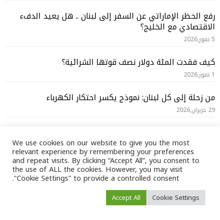
رفع الحظر الإماراتي عن السفر إلى لبنان .. هل يعيد الدفء
الاقتصادي مع الخليج؟
5 تموز,2026
كيف فقدت المئة دولار نصف قوتها الشرائية؟
1 تموز,2026
من زحلة إلى كل لبنان: نموذج يكسر احتكار الكهرباء
29 حزيران,2026
أكلاف الحرب تعيد العجز المزدوج إلى المشهد الاقتصادي
We use cookies on our website to give you the most
15 حزيران,2026
relevant experience by remembering your preferences
and repeat visits. By clicking “Accept All”, you consent to
كيف أعادت الحرب صياغة سوق العمل والرواتب في لبنان؟
the use of ALL the cookies. However, you may visit
"Cookie Settings" to provide a controlled consent.
25 أيار,2026
Accept All
Cookie Settings
أبرز المواضيع