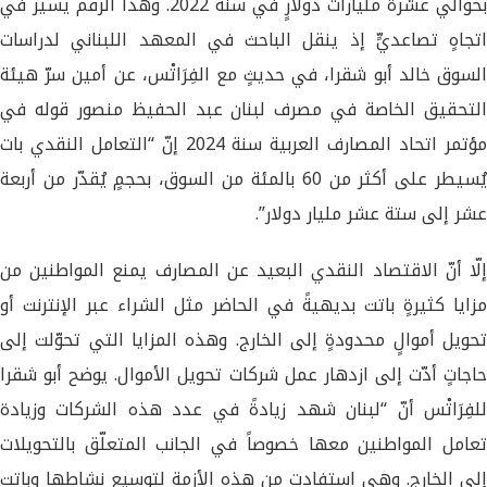
بحوالي عشرة مليارات دولارٍ في سنة 2022. وهذا الرقم يسير في
اتجاهٍ تصاعديٍّ إذ ينقل الباحث في المعهد اللبناني لدراسات
السوق خالد أبو شقرا، في حديثٍ مع الفِرَاتْس، عن أمين سرّ هيئة
التحقيق الخاصة في مصرف لبنان عبد الحفيظ منصور قوله في
مؤتمر اتحاد المصارف العربية سنة 2024 إنّ “التعامل النقدي بات
يُسيطر على أكثر من 60 بالمئة من السوق، بحجمٍ يُقدّر من أربعة
عشر إلى ستة عشر مليار دولار”.
إلّا أنّ الاقتصاد النقدي البعيد عن المصارف يمنع المواطنين من
مزايا كثيرةٍ باتت بديهيةً في الحاضر مثل الشراء عبر الإنترنت أو
تحويل أموالٍ محدودةٍ إلى الخارج. وهذه المزايا التي تحوّلت إلى
حاجاتٍ أدّت إلى ازدهار عمل شركات تحويل الأموال. يوضح أبو شقرا
للفِرَاتْس أنّ “لبنان شهد زيادةً في عدد هذه الشركات وزيادة
تعامل المواطنين معها خصوصاً في الجانب المتعلّق بالتحويلات
إلى الخارج. وهي استفادت من هذه الأزمة لتوسيع نشاطها وباتت