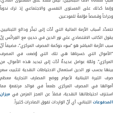
سببٍ لمعاناة آلاف اللبنانيين، ليس فقط على المستوى المادي،
وإنما كذلك على المستوى النفسي والاجتماعي إذ ترك ندوباً
وجراحاً وقصصاً مؤلمةً للمودعين.
تتعدّد أسباب الأزمة المالية التي أدّت إلى تبخّر ودائع اللبنانيين.
يقول الكاتب الاقتصادي علي نور الدين في حديثٍ مع الفِراتْس إنّ
سبب الأزمة المباشر هو “سوء حوكمة المصرف المركزي”، مضيفاً أنّ
“الأموال التي خسرناها هي تلك التي وُضعت في المصرف
المركزي”. وثمّة عوامل عديدةٌ أدّت إلى تبديد هذه الأموال، من
بينها بحسب نور الدين استعمال الاحتياطات النقدية لتثبيت سعر
صرف الليرة اللبنانية لأعوام ووضع المصارف التجارية معظم
أموالها في المصرف المركزي طمعاً في فوائد مرتفعةٍ مما
استنزف احتياطاتها النقدية، فضلاً عن العجز المزمن في
ميزان
المدفوعات
اللبناني، أي أنّ الواردات تفوق الصادرات كثيراً.