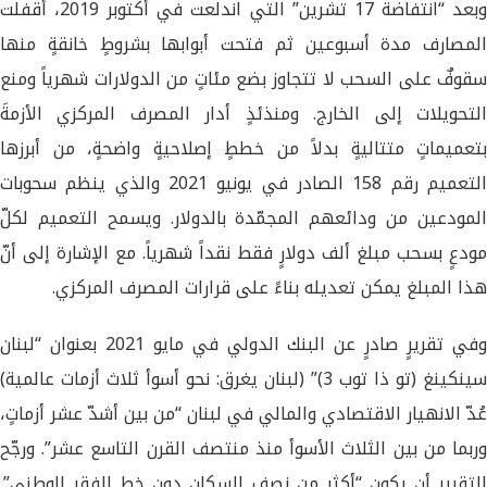
وبعد “انتفاضة 17 تشرين” التي اندلعت في أكتوبر 2019، أقفلت
المصارف مدة أسبوعين ثم فتحت أبوابها بشروطٍ خانقةٍ منها
سقوفٌ على السحب لا تتجاوز بضع مئاتٍ من الدولارات شهرياً ومنع
التحويلات إلى الخارج. ومنذئذٍ أدار المصرف المركزي الأزمةَ
بتعميماتٍ متتاليةٍ بدلاً من خططٍ إصلاحيةٍ واضحةٍ، من أبرزها
التعميم رقم 158 الصادر في يونيو 2021 والذي ينظم سحوبات
المودعين من ودائعهم المجمّدة بالدولار. ويسمح التعميم لكلّ
مودعٍ بسحب مبلغ ألف دولارٍ فقط نقداً شهرياً. مع الإشارة إلى أنّ
هذا المبلغ يمكن تعديله بناءً على قرارات المصرف المركزي.
وفي تقريرٍ صادرٍ عن البنك الدولي في مايو 2021 بعنوان “لبنان
سينكينغ (تو ذا توب 3)” (لبنان يغرق: نحو أسوأ ثلاث أزمات عالمية)
عُدّ الانهيار الاقتصادي والمالي في لبنان “من بين أشدّ عشر أزماتٍ،
وربما من بين الثلاث الأسوأ منذ منتصف القرن التاسع عشر”. ورجّح
التقرير أن يكون “أكثر من نصف السكان دون خط الفقر الوطني”.