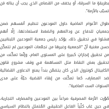
بطريقةٍ ما السرقة، أو يخفف من القصاص الذي يجب أن يناله مَن
تسبّب بالأزمة”.
طوال الأعوام الماضية حاول المودعون تنظيم أنفسهم ضمن
جمعياتٍ للدفاع عن ودائعهم والضغط لاستعادتها، إلّا أنهم
فشلوا في تحقيق ذلك. يؤكد رئيس جمعية المودعين اللبنانيين
حسن مغنية أنّ “الجمعية وغيرها من تجمّعات المودعين لم تتمكّن
من تحقيق إنجازاتٍ كبيرةٍ على المستوى العام، وإنّما تمكّنت من
تحقيق بعض النقاط مثل المساهمة في وقف مشروع قانون
الكابيتال كونترول الذي كان يتضمّن بنداً يمنع الدعاوى القضائية
ضد المصارف، كما تمكّنت من إبقاء القضية حيّةً على مدى
السنوات الست الماضية”.
صُوّرت الأزمة المصرفية صراعاً بين المودعين والمصارف التجارية،
في حين غاب كلّياً الفاعل الحقيقي المُتمثل بالنظام السياسي