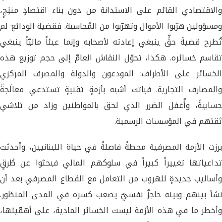
والاقتصادي القائم على الاستدانة من دون بناء اقتصادٍ منتِجٍ،
ومسؤولين هرّبوا الأموال وتهرّبوا من المُحاسبة. فقضية الودائع لم
تُطرح قضيةَ حقٍّ ينبغي إعادته لأصحابه وإنما عبئاً ماليّاً ينبغي
تقاسم خسائره. هكذا، تحوّل النقاش العامّ إلى حجم توزيع هذه
الخسائر على الأطراف: المودعون والدولة والمصرف المركزي
والمصارف التجارية. فباتت أشبه بأزمةٍ تقنيةٍ تستدعي معالَجةً
حسابيةً، وأُغفل الضرر الذي لحق بالمواطنين وزاد من تلاشي
ثقتهم في المؤسسات الرسمية.
برزت الأزمة المصرفية محطةً فاصلةً في حياة اللبنانيين، وأحدثت
تداعياتها تغييراً كبيراً في سلوكهم المالي فبحثوا عن طُرقٍ
وأساليب جديدةٍ للهروب من التعامل مع القطاع المصرفي بعد أن
نشأ بينهم وبينه حاجزٌ نفسيٌ يصعب كسره في المدى المنظور.
وأخطر ما في هذه الأزمة ليست الخسائر المادية، على أهمّيتها،