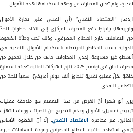
نقديةٍ، ولم تعلن المصارف عن وجهة استخدامها هذه الأموال.
ازدهار “الاقتصاد النقدي” (أي المبني على تجارة الأموال
وتوريقها) بإفراطٍ دفع المصرف المركزي إلى اتخاذ خطواتٍ للحدّ
من التعاملات خارج القطاع المصرفي، وذلك تحت وطأة الضغوط
الدولية بسبب المخاطر المرتبطة باستخدام الأموال النقدية في
أنشطةٍ غير مشروعة. إحدى المحاولات جاءت من خلال تعميمٍ من
مصرف لبنان في نوفمبر 2025 يُلزم الشركات المالية تعبئة استمارةٍ
خاصّةٍ بكلّ عمليةٍ نقديةٍ تتجاوز ألف دولارٍ أمريكيٍّ، سعياً للحدّ من
التعامل النقدي.
يرى أبو شقرا أنّ الغرض من هذا التعميم هو ملاحقة عمليات
تبييض (غسيل) الأموال وعدم التصريح عن الضرائب ووقف التهرّب
الماليّ، عبر محاصرة
الاقتصاد النقدي
. إلّا أنّ الخطوة الأساس
تبقى استعادة عافية القطاع المصرفي وعودة المعاملات عبره.