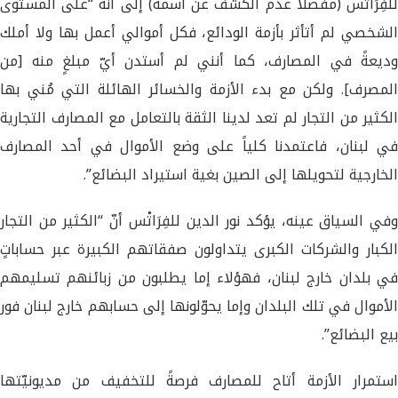
للفِرَاتْس (مفضلاً عدم الكشف عن اسمه) إلى أنّه “على المستوى
الشخصي لم أتأثر بأزمة الودائع، فكل أموالي أعمل بها ولا أملك
وديعةً في المصارف، كما أنني لم أستدن أيّ مبلغٍ منه [من
المصرف]. ولكن مع بدء الأزمة والخسائر الهائلة التي مُني بها
الكثير من التجار لم تعد لدينا الثقة بالتعامل مع المصارف التجارية
في لبنان، فاعتمدنا كلياً على وضع الأموال في أحد المصارف
الخارجية لتحويلها إلى الصين بغية استيراد البضائع”.
وفي السياق عينه، يؤكد نور الدين للفِرَاتْس أنّ “الكثير من التجار
الكبار والشركات الكبرى يتداولون صفقاتهم الكبيرة عبر حساباتٍ
في بلدان خارج لبنان، فهؤلاء إما يطلبون من زبائنهم تسليمهم
الأموال في تلك البلدان وإما يحوّلونها إلى حسابهم خارج لبنان فور
بيع البضائع”.
استمرار الأزمة أتاح للمصارف فرصةً للتخفيف من مديونيّتها