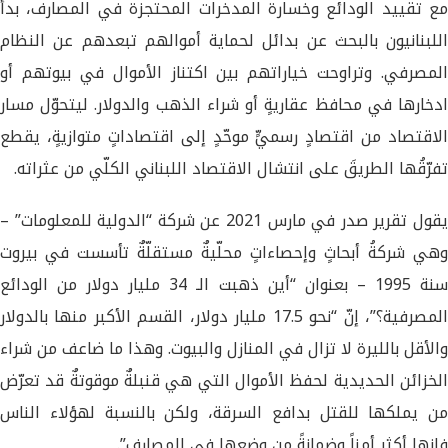
مع تقييد الودائع وخسارة المدخرات المحتجزة في المصارف، بدأ
اللبنانيون بالبحث عن بدائل لحماية أموالهم تبعدهم عن النظام
المصرفي. وتراوحت خياراتهم بين اكتناز الأموال في بيوتهم أو
ادخارها في محافظ عقاريةٍ أو شراء الذهب والدولار. ليتحوّل مسار
الاقتصاد من اقتصادٍ رسميٍّ موحّدٍ إلى اقتصاداتٍ متوازيةٍ، يقطع
تفرّقُها الطريقَ على انتشال الاقتصاد اللبناني الكلّي من عثراته.
يقول تقرير صدر في مارس 2021 عن شركة “الدولية للمعلومات” –
وهي شركةُ أبحاثٍ وإحصاءاتٍ محلّيةٌ مستقلّةٌ تأسست في بيروت
سنة 1995 – بعنوان “أين ذهبت الـ 34 مليار دولار من الودائع
المصرفية؟”، إنّ “نحو 17.5 مليار دولار، القسم الأكبر منها بالدولار
والأقل بالليرة لا تزال في المنازل والبيوت. وهذا ما ضاعف من شراء
الخزائن الحديدية لحفظ الأموال التي هي قنبلةٌ موقوتةٌ قد تعرّض
من يملكها للقتل بدافع السرقة، ولكن بالنسبة لهؤلاء الناس
فإنها أكثر أمناً وضمانةً من وضعها في المصارف”.