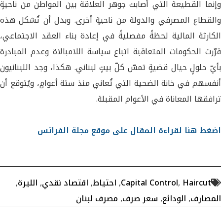
وإنما القطيعة التي أصابت جوهر العلاقة بين المواطن من ناحيةٍ
والقطاع المصرفي والدولة من ناحيةٍ أخرى. وبدل أن تُشكل هذه
الكارثة المالية لحظةً مفصليةً في إعادة بناء العقد الاجتماعي،
قرّرت الحكومات المتعاقبة اتباع سياسة اللامبالاة وعدم المبادرة
بأيّ حلولٍ حيال قضيةٍ تمسّ كلّ بيتٍ لبناني. هكذا، وجد اللبنانيون
أنفسهم في خانة الضحية التي تُعاني منذ ستة أعوامٍ، ويُتوقع أن
ترافقها المعاناة في الأعوام المقبلة.
اضغط هنا لقراءة المقال على موقع مجلة الفراتس
Haircut
,
Capital Control
,
احتياط
,
اقتصاد نقدي
,
الليرة
,
المصارف
,
الودائع
,
سعر صرف
,
مصرف لبنان