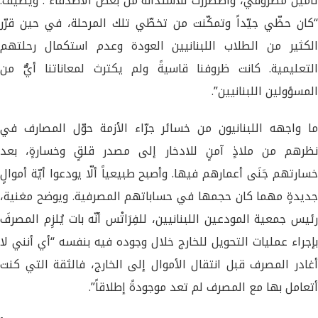
تأمين مصروفي، واضطررت للاستدانة من بعض الأصدقاء”. ويضيف:
“كان حظّي جيّداً وتمكّنت من تخطّي تلك المرحلة، في حين قرّر
الكثير من الطلاب اللبنانيين العودة وعدم استكمال رحلتهم
التعليمية. كانت ظروفنا قاسيةً ولم يكترث لمعاناتنا أيٌّ من
المسؤولين اللبنانيين”.
ما واجهه اللبنانيون من خسائر جرّاء الأزمة حوّل المصارف في
نظرهم من ملاذٍ آمنٍ للادخار إلى مصدر قلقٍ وخسارةٍ، بعد
خسارتهم جَنَى أعمارهم فيها. وأصبح طبيعياً ألّا يودعوا أيّة أموالٍ
جديدةٍ مهما كان حجمها في حساباتهم المصرفية. ويوضح مغنية،
رئيس جمعية المودعين اللبنانيين، للفِرَاتْس أنّه بات يُلزِم المصرفَ
بإجراء عمليات التحويل للخارج خلال وجوده فيه بنفسه “أي أنني لا
أغادر المصرف قبل انتقال الأموال إلى الخارج، فالثقة التي كنت
أتعامل بها مع المصرف لم تعد موجودةً إطلاقاً”.