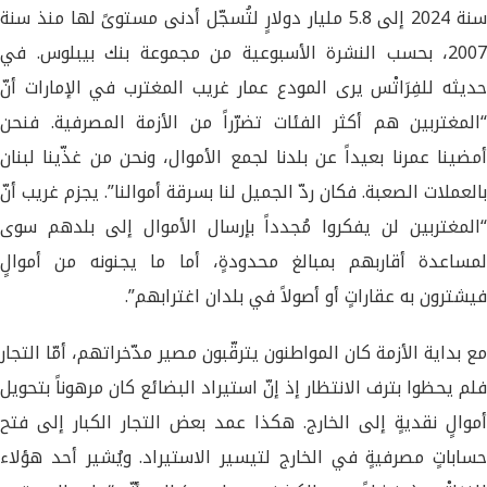
سنة 2024 إلى 5.8 مليار دولارٍ لتُسجّل أدنى مستوىً لها منذ سنة
2007، بحسب النشرة الأسبوعية من مجموعة بنك بيبلوس. في
حديثه للفِرَاتْس يرى المودع عمار غريب المغترب في الإمارات أنّ
“المغتربين هم أكثر الفئات تضرّراً من الأزمة المصرفية. فنحن
أمضينا عمرنا بعيداً عن بلدنا لجمع الأموال، ونحن من غذّينا لبنان
بالعملات الصعبة. فكان ردّ الجميل لنا بسرقة أموالنا”. يجزم غريب أنّ
“المغتربين لن يفكروا مُجدداً بإرسال الأموال إلى بلدهم سوى
لمساعدة أقاربهم بمبالغ محدودةٍ، أما ما يجنونه من أموالٍ
فيشترون به عقاراتٍ أو أصولاً في بلدان اغترابهم”.
مع بداية الأزمة كان المواطنون يترقّبون مصير مدّخراتهم، أمّا التجار
فلم يحظوا بترف الانتظار إذ إنّ استيراد البضائع كان مرهوناً بتحويل
أموالٍ نقديةٍ إلى الخارج. هكذا عمد بعض التجار الكبار إلى فتح
حساباتٍ مصرفيةٍ في الخارج لتيسير الاستيراد. ويُشير أحد هؤلاء