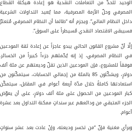
الوحيد للحدّ من التعاملات النقدية هو إعادة هيكلة القطاع
المصرفي وحلّ الأزمة المصرفية، مما يُعيد التداولات الشرعية
داخل النظام المالي”. ويجزم أنه “طالما أن النظام المصرفي مُتعثرٌ
فسيبقى الاقتصاد النقدي مُسيطراً على السوق”.
إلّا أنّ مشروع القانون الحالي يبدو عاجزاً عن إعادة ثقة المودعين
في النظام المصرفي، إذ إنه يُحّملهم جزءاً كبيراً من الخسائر.
فوفقاً للمشروع، فإن المودعين الذين تقلّ وديعتهم عن مئة ألف
دولارٍ، ويشكّلون 85 بالمئة من إجمالي الحسابات، سيتمكّنون من
استعادتها كاملةً خلال مدّة أربعة أعوام. في المقابل، سيتمكّن
كبار المودعين من الحصول على مئة ألف دولارٍ، على أن يعوّض
الجزء المتبقي من ودائعهم عبر سنداتٍ ممكنة التداول بعد عشرة
أعوام.
وبرأي مغنية فإنّ “من تخسر وديعته، وإنْ عادت بعد عشر سنواتٍ