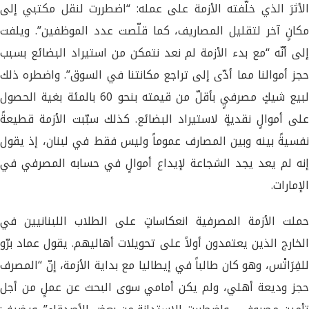
الأثرَ الذي خلّفته الأزمة على عمله: “اضطررت لنقل مكتبي إلى
مكانٍ آخر لتقليل المصاريف، كما قلّصت عدد الموظفين”. ويلفت
إلى أنّه “مع بدء الأزمة لم نعد نتمكن من استيراد البضائع بسبب
حجز أموالنا مما أدّى إلى تراجع مكانتنا في السوق”. واضطره ذلك
لبيع شيكٍ مصرفيٍ بأقلّ من قيمته بنحو 60 بالمئة بغية الحصول
على أموالٍ نقديةٍ لاستيراد البضائع. كذلك سبّبت الأزمة قطيعةً
نفسيةً بينه وبين المصارف عموماً وليس فقط في لبنان، إذ يقول
إنه لم يعد يجد الشجاعة لإيداع أموالٍ في حسابه المصرفي في
الإمارات.
حملت الأزمة المصرفية انعكاساتٍ على الطلاب اللبنانيين في
الخارج الذين يعتمدون أولاً على تحويلات أهاليهم. يقول عماد برّو
للفِرَاتْس، وهو كان طالباً في إيطاليا مع بداية الأزمة، إنّ “المصرف
حجز وديعة أهلي، ولم يكن أمامي سوى البحث عن عملٍ من أجل