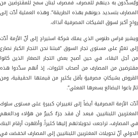
ويُسدّدون به دينهم للمصرف. فمصرف لبنان سمح للمقترضين من
المصارف بتسديد ديونهم بهذه الطريقة”. وهذه العملية أدّت إلى
رواجٍ أكبر لسوق الشيكات المصرفية آنذاك.
ويشير فراس طنوس الذي يملك شركة استيرادٍ إلى أنّ الأزمة أدّت
إلى تغيّرٍ على مستوى تجار السوق “فبتنا نحن التجار الكبار نصارع
من أجل البقاء، في حين أصبح بعض التجار الصغار الذين كانوا
مقترضين من المصارف من أصحاب الثروات، إذ أنهم سدّدوا هذه
القروض بشيكاتٍ مصرفيةٍ بأقل بكثيرٍ من قيمتها الحقيقية، ومن
ثمّ باعوا البضائع بسعرها الفعلي”.
أدّت الأزمة المصرفية أيضاً إلى تغييراتٍ كبيرةٍ على مستوى سلوك
المغتربين اللبنانيين. فبعد أن فقد جزءٌ كبيرٌ من هؤلاء ودائعهم
في المصارف، تراجعت تحويلاتهم إليها كثيراً. وأظهرت أرقام البنك
الدولي أنّ تحويلات المغتربين اللبنانيين إلى المصارف انخفضت في