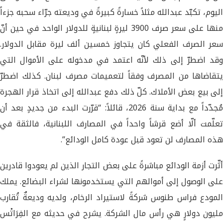
اليوم، تكبّد عبدالله مثلاً خسارةً كبيرةً في وديعته جرّاء سحبه جزءاً
منها على سعر صرف 3900 ليرةٍ لبنانيةٍ للدولار الواحد في حين أنّ
سعر الصرف الفعلي كان يتجاوز خمسين ألف ليرة مقابل الدولار.
وقد اضطرّ إلى ذلك لأنّه اعتمد في مدخوله على الأموال التي
يتقاضاها من المصرف وفقاً لتعميمات مصرف لبنان. كذلك اضطرّ
إلى بيع بعض الأملاك. كلّ ذلك دفع عبدالله إلى اتخاذ قرار الهجرة
مُجدّداً مع بداية سنة 2026، قائلاً: “قرّرت البدء من جديدٍ بعد أن
تعلّمت ألّا أضع قرشاً واحداً في المصارف اللبنانية، فالثقة في
هذه المصارف لن تعود قبل عودة كامل الودائع”.
أثّرت أزمة الودائع مباشرةً على بعض التجار الذين لم يعودوا قادرين
على الوصول إلى أموالهم التي يستخدمونها لشراء البضائع. يملك
المودع فراس طنوس شركةً لاستيراد الرخام، ولديه وديعةٌ تُقارب
مليون دولارٍ هي رأس مال الشركة. يشرح في حديثه مع الفِرَاتْس