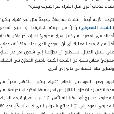
تقدم خدماتٍ أخرى مثل الشراء عبر الإنترنت وغيره”.
نتيجة الأزمة أيضاً، انتشرت ممارساتٌ جديدةٌ مثل بيع “شيك بنكير”
(
الشيك المصرفي
) بأقلّ من قيمته الحقيقية. إذ يبيع المودع
أمواله في المصرف من خلال شيكٍ مصرفيٍّ لطرفٍ آخَر ولكن بقيمةٍ
أقلّ من قيمته الفعلية. أي أنّ المودع الذي يملك مئة ألف دولارٍ،
على سبيل المثال، يستطيع أن يحوّلها إلى شخصٍ آخر عبر شيكٍ
مصرفيٍّ مقابل نسبةٍ من القيمة الكلية للمبلغ المدوّن في الشيك.
وتتباين تلك النسبة من حالةٍ إلى أخرى.
لجوء بعض المودعين لنظام “شيك بنكير” كلّفهم قدراً من
مدخراتهم، إذ اضطرّوا للتنازل عن نسبةٍ منها لمجّرد استخراجها من
المصارف. ويشرح أبو شقرا للفِرَاتْس أنّ “سبب انهيار قيمة الشيك
المصرفي يعود إلى أنّ الودائع بالدولار التي كانت تُشكّل نحو 80