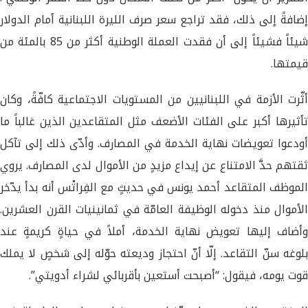
إضافةً إلى ذلك، فقد تراجع سعر صرف الليرة اللبنانية أمام الدولار
شيئاً فشيئاً إلى أن فقدت العملة الوطنية أكثر من 85 بالمئة من
قيمتها.
أثّرت الأزمة في اللبنانيين من المستويات الاجتماعية كافّةً، وكان
تأثيرها أكبر على الفئات الأضعف مثل المتقاعدين الذين غالباً ما
أودعوا تعويضات نهاية الخدمة في المصارف. وأدّى ذلك إلى تآكل
ثقتهم حدَّ الامتناع عن إيداع مزيدٍ من الأموال لدى المصارف. يروي
الموظف المتقاعد أحمد يونس في حديثٍ مع الفِراتْس أنه بدأ يدّخر
الأموال منذ دخوله الوظيفة العامّة في ثمانينيات القرن العشرين.
وأضاف إليها تعويض نهاية الخدمة، أملاً في حياةٍ كريمةٍ عند
بلوغه سنّ التقاعد. إلّا أنّ احتجاز وديعته حوّله إلى شخصٍ لا يملك
قوت يومه، فيقول: “أصبحت أستعين بأقربائي لشراء أدويتي”.