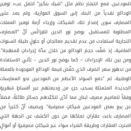
للمودعين. فمع انتشار نظم مثل “شيك بنكير” انتقل عبء توفير
الودائع نقدياً من البنك إلى السوق الموازية، ولم يعد على
المصارف سوى إصدار تلك الشيكات وإرجاء أزمة توفير العملات
المطلوبة للمستقبل. يوضح نور الدين للفِرَاتْس أنّ “المصارف
التجارية استفادت من عدم تقديم معالجاتٍ أو حلولٍ طيلة السنوات
الماضية، إذ صَفّت حجمَ الودائع من خلال عدّة إجراءاتٍ مُمنهجة”.
ومن بين تلك الإجراءات – كما يوضح نور الدين – تأتي الاستفادة
من تدهور سعر الصرف الذي خفّض قيمة الودائع الموجودة بالعملة
الوطنية، ثم “دفع السواد الأعظم من المودعين نحو الممارسات
الجديدة المتمثلة بسحب جزءٍ من وديعتهم عبر أقساطٍ شهريةٍ
وفقاً لتعاميم مصرف لبنان مما أدّى لتكبّدهم خسائر طائلةً، فضلاً
عن بيع بعض المودعين شيكاتٍ مصرفية”. ويضيف أنّ كثيراً من
المصارف باعت عقاراتٍ تملكها من دون الكشف عن الجهة التي
اشترت العقارات وطريقة الشراء سواء عبر شيكاتٍ مصرفيةٍ أو أموالٍ