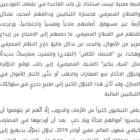
قصة مغنية ليست استثناءً، بل باتت القاعدة في علاقات المودعين
والقطاع المصرفي. فخسارة اللبنانيين ودائعهم أصحبت تشكل
أزمةً غير مسبوقةٍ، أصابتهم مادياً ونفسياً واجتماعياً، وزعزعت
ثقتهم في القطاع المصرفي، ما دفعهم إلى الامتناع عن إيداع
مزيدٍ من الأموال، والبحث عن بدائل ماليةٍ خارج النظام المصرفي.
وهكذا، برز “اقتصاد الكاش” (النقدي) وانتشرت ممارساتٌ جديدةٌ
مثل “شيك بنكير” (الشيك المصرفي)، إلى جانب توسّع الدَوْلَرة
وتحوّل الادّخار نحو العقارات والذهب أو حتّى اكتناز الأموال في
المنازل. وقد أدّى هذا التحوّل الكبير إلى تغييرٍ جذريٍ في سلوكيّات
اللبنانيين المالية.
عاش اللبنانيون كثيراً من الأزمات والحروب، إلّا أنّهم لم يتوقعوا أن
يخسروا أموالهم فجأةً وبلا ذنبٍ بعد أن أودعوها في المصارف
كباقي شعوب العالم. ففي أواخر 2019، تحوّل تصرّفٌ بديهيٌ إلى