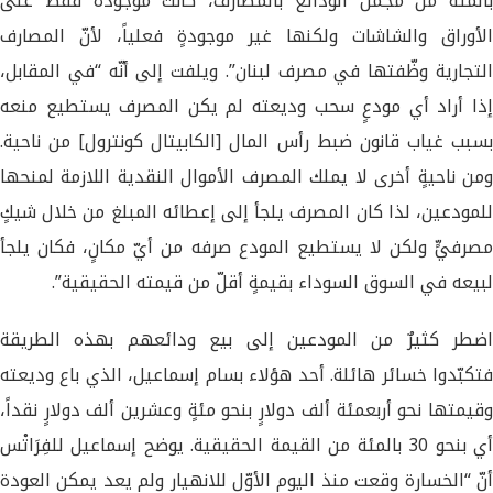
بالمئة من مجمل الودائع بالمصارف، كانت موجودةً فقط على
الأوراق والشاشات ولكنها غير موجودةٍ فعلياً، لأنّ المصارف
التجارية وظّفتها في مصرف لبنان”. ويلفت إلى أنّه “في المقابل،
إذا أراد أي مودعٍ سحب وديعته لم يكن المصرف يستطيع منعه
بسبب غياب قانون ضبط رأس المال [الكابيتال كونترول] من ناحية.
ومن ناحيةٍ أخرى لا يملك المصرف الأموال النقدية اللازمة لمنحها
للمودعين، لذا كان المصرف يلجأ إلى إعطائه المبلغ من خلال شيكٍ
مصرفيٍّ ولكن لا يستطيع المودع صرفه من أيّ مكانٍ، فكان يلجأ
لبيعه في السوق السوداء بقيمةٍ أقلّ من قيمته الحقيقية”.
اضطر كثيرٌ من المودعين إلى بيع ودائعهم بهذه الطريقة
فتكبّدوا خسائر هائلة. أحد هؤلاء بسام إسماعيل، الذي باع وديعته
وقيمتها نحو أربعمئة ألف دولارٍ بنحو مئةٍ وعشرين ألف دولارٍ نقداً،
أي بنحو 30 بالمئة من القيمة الحقيقية. يوضح إسماعيل للفِرَاتْس
أنّ “الخسارة وقعت منذ اليوم الأوّل للانهيار ولم يعد يمكن العودة