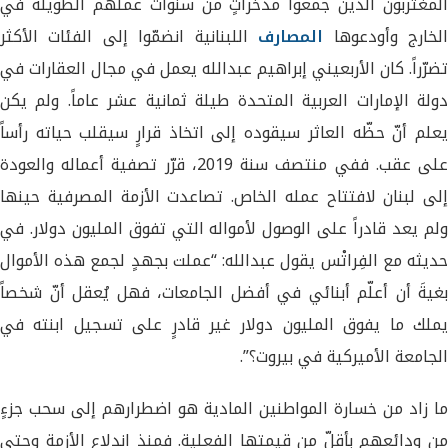
المغتربون الذين جمعوا مدّخراتٍ من سنوات عملهم الطويلة في
لخارج وأودعوها
المصارف
اللبنانية انضمّوا إلى الفئات الأكثر
تضرّراً. كان الأربعيني إبراهيم عبدالله يعمل في مجال العقارات في
دولة الإمارات العربية المتحدة طيلة ثمانية عشر عاماً. ولم يكن
يعلم أنّ حظّه العاثر سيقوده إلى اتخاذ قرارٍ سيقلب حياته رأساً
على عقب. ففي منتصف سنة 2019، قرّر تصفية أعماله والعودة
إلى لبنان لافتتاح عمله الخاص. تصاعدت الأزمة المصرفية حينها
ولم يعد قادراً على الوصول لأمواله التي تفوق المليون دولار. في
حديثه مع الفِراتْس يقول عبدالله: “عملت بجهدٍ لجمع هذه الأموال
بغيةَ أن أعلّم أبنائي في أفضل الجامعات، فهل يُعقل أنّ شخصاً
يملك ما يفوق المليون دولار غير قادرٍ على تسجيل ابنته في
الجامعة الأميركية في بيروت؟”.
ما زاد من خسارة المواطنين المادية هو اضطرارهم إلى سحب جزءٍ
من ودائعهم بأقلّ من قيمتها الفعلية. فمنذ اندلاع الأزمة وحتى