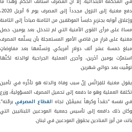
في المحكمة الابتدائية. إلّا أنّ المصرف استأنف الحكم. وهذا ما
دفع مغنية إلى النزول مجدداً إلى المصرف يوم 6 أبريل 2020،
وإغلاق أبوابه بجنزيرٍ حابساً الموظفين من الثامنة صباحاً إلى الثامنة
مساءً على مرأى القوى الأمنية التي لم تتدخل. بعد يومين، حصل
مغنية على قرارٍ من قاضي الأمور المستعجلة بأن يسلّمه المصرف
مبلغ خمسة عشر ألف دولارٍ أمريكي. وتسلّمها بعد مفاوضاتٍ
استمرّت يومين آخَرين، وأجرى العملية الجراحية لوالدته لكنّها
توفّيت بعد حوالي شهرين.
يقول مغنية للفِرَاتْس إنّ سبب وفاة والدته هو تأخّره في تأمين
تكلفة العملية وهو ما دفعه إلى تحميل المصرفِ المسؤوليةَ، وزرع
في نفسه “حقداً وكرهاً عميقَيْن تجاه ا
لقطاع المصرفي
برمّته”.
وكان ذلك دافعه إلى تأسيس جمعية المودعين اللبنانيين التي
باتت من أبرز المنادين بحقوق المودعين في لبنان.