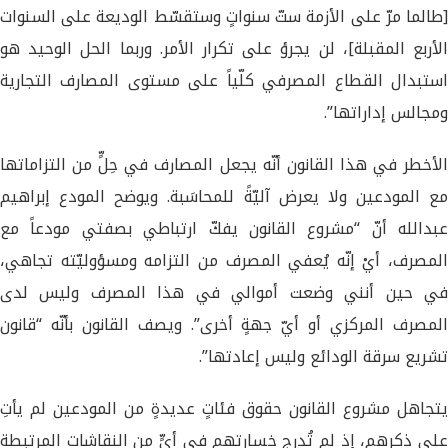
[طالما مرّ على الأزمة ستّ سنواتٍ وستقسّط الوديعة على السنوات
الأربع المقبلة]، لن يجرؤ على تكرار الأمر. وربما الحل الوحيد هو
استبدال القطاع المصرفي كلّياً على مستوى المصارف التجارية
ومجالس إداراتها”.
الأخطر في هذا القانون أنّه يجعل المصارف في حِلٍّ من التزاماتها
مع المودعين ولا يعرض آليّةً للمحاسَبة. ويوضح المودع إبراهيم
عبدالله أنّ “مشروع القانون يفكّ ارتباطي بصفتي مودعاً مع
المصرف، أيْ إنّه يُعفي المصرف من التزامه ومسؤوليّته تجاهي،
في حين أنني وضعت أموالي في هذا المصرف وليس لدى
المصرف المركزي أو أيّ جهةٍ أخرى”. ويصف القانون بأنّه “قانون
تشريع سرقة الودائع وليس إعادتها”.
يتجاهل مشروع القانون حقوق فئاتٍ عديدةٍ من المودعين لم يأتِ
على ذكرهم، إذ لم تُدرج خسارتهم في أيٍّ من النقاشات المرتبطة