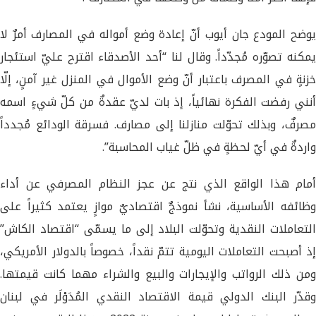
يوضح المودع جان أيوب أنّ إعادة وضع أمواله في المصارف أمرٌ لا
يمكنه تصوّره مُجدّداً. وقال لنا “أحد الأصدقاء اقترح عليّ استئجار
خزنةٍ في المصرف باعتبار أنّ وضع الأموال في المنزل غير آمنٍ، إلّا
أنني رفضت الفكرة نهائياً، إذ بات لديّ عقدةٌ من كلّ شيءٍ اسمه
مصرفٌ، وبذلك تحوّلت منازلنا إلى مصارف. فسرقة الودائع مُجدداً
واردةٌ في أيّ لحظةٍ في ظلّ غياب المحاسبة”.
أمام هذا الواقع الذي نتج عن عجز النظام المصرفي عن أداء
وظائفه الأساسية، نشأ نموذجٌ اقتصاديٌ موازٍ يعتمد كثيراً على
التعاملات النقدية وتحوّلت البلاد إلى ما يسمّى “اقتصاد الكاش”
إذ أصبحت التعاملات اليومية تتمّ نقداً، خصوصاً بالدولار الأمريكي،
ومن ذلك الرواتب والإيجارات والبيع والشراء مهما كانت قيمتها.
وقدّر البنك الدولي قيمة الاقتصاد النقدي المُدَوْلَر في لبنان