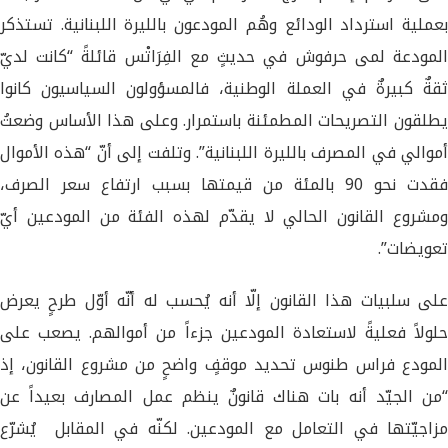
بعملية استرداد الودائع وهُم المودعون بالليرة اللبنانية. تستذكر
المودعة لمى حرفوش في حديثٍ مع الفِرَاتْس قائلةً “كانت لديّ
ثقةٌ كبيرةٌ في العملة الوطنية، فالمسؤولون السياسيون كانوا
يطلقون التصريحات المطمئنة باستمرار. وعلى هذا الأساس وضعتُ
أموالي في المصرف بالليرة اللبنانية”. وتلفت إلى أنّ “هذه الأموال
فقدت نحو 90 بالمئة من قيمتها بسبب ارتفاع سعر الصرف،
ومشروع القانون الحالي لا يقدّم لهذه الفئة من المودعين أيّ
تعويضات”.
على سلبيات هذا القانون إلّا أنه يُحسب له أنّه أوّل طرحٍ يعرض
حلولاً فعليةً لاستعادة المودعين جزءاً من أموالهم. يصعب على
المودع فراس طنوس تحديد موقفٍ واضحٍ من مشروع القانون، إذ
“من الجيّد أنه بات هناك قانونٌ ينظم عمل المصارف بعيداً عن
مزاجيّتها في التعامل مع المودعين. لكنّه في المقابل يُشرّع