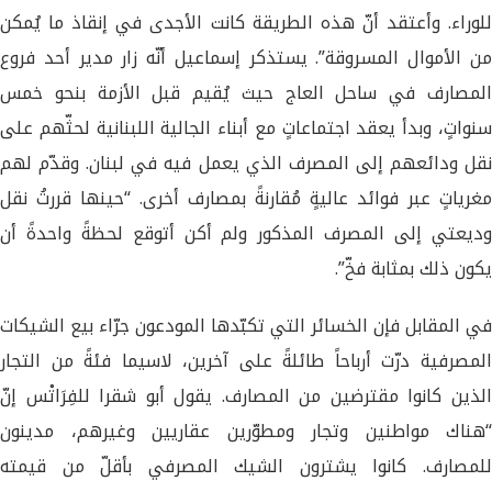
للوراء. وأعتقد أنّ هذه الطريقة كانت الأجدى في إنقاذ ما يُمكن
من الأموال المسروقة”. يستذكر إسماعيل أنّه زار مدير أحد فروع
المصارف في ساحل العاج حيث يُقيم قبل الأزمة بنحو خمس
سنواتٍ، وبدأ يعقد اجتماعاتٍ مع أبناء الجالية اللبنانية لحثّهم على
نقل ودائعهم إلى المصرف الذي يعمل فيه في لبنان. وقدّم لهم
مغرياتٍ عبر فوائد عاليةٍ مُقارنةً بمصارف أخرى. “حينها قررتُ نقل
وديعتي إلى المصرف المذكور ولم أكن أتوقع لحظةً واحدةً أن
يكون ذلك بمثابة فخّ”.
في المقابل فإن الخسائر التي تكبّدها المودعون جرّاء بيع الشيكات
المصرفية درّت أرباحاً طائلةً على آخرين، لاسيما فئةً من التجار
الذين كانوا مقترضين من المصارف. يقول أبو شقرا للفِرَاتْس إنّ
“هناك مواطنين وتجار ومطوّرين عقاريين وغيرهم، مدينون
للمصارف. كانوا يشترون الشيك المصرفي بأقلّ من قيمته