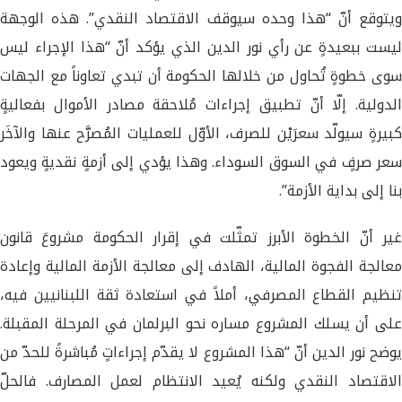
ويتوقع أنّ “هذا وحده سيوقف الاقتصاد النقدي”. هذه الوجهة
ليست ببعيدةٍ عن رأي نور الدين الذي يؤكد أنّ “هذا الإجراء ليس
سوى خطوةٍ تُحاول من خلالها الحكومة أن تبدي تعاوناً مع الجهات
الدولية. إلّا أنّ تطبيق إجراءات مُلاحقة مصادر الأموال بفعاليةٍ
كبيرةٍ سيولّد سعرَيْن للصرف، الأوّل للعمليات المُصرَّح عنها والآخَر
سعر صرفٍ في السوق السوداء. وهذا يؤدي إلى أزمةٍ نقديةٍ ويعود
بنا إلى بداية الأزمة”.
غير أنّ الخطوة الأبرز تمثّلت في إقرار الحكومة مشروعَ قانون
معالجة الفجوة المالية، الهادف إلى معالجة الأزمة المالية وإعادة
تنظيم القطاع المصرفي، أملاً في استعادة ثقة اللبنانيين فيه،
على أن يسلك المشروع مساره نحو البرلمان في المرحلة المقبلة.
يوضح نور الدين أنّ “هذا المشروع لا يقدّم إجراءاتٍ مُباشرةً للحدّ من
الاقتصاد النقدي ولكنه يُعيد الانتظام لعمل المصارف. فالحلّ