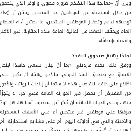
ويرى أنّ «معالجة هذا التضخم ضرورة قصوى. والوفر الذي يتحقق
من خلال الاستغناء عن الموظفين غير المنتجين يمكن أن يُعاد
توجيهه لدعم وتحفيز الموظفين المنتجين، ما يحسّن أداء القطاع
العام ويخفّف الضغط عن المالية العامة. هذه المقاربة، هي الأكثر
واقعية وإنصافًا».
لماذا يهتمّ صندوق النقد؟
ووفق ذلك، يختم مارديني: «بما أنّ لبنان يسعى جاهدًا لإنجاز
الاتفاق مع صندوق النقد الدولي، فالأخير يهمّه أن يكون على
اطّلاع على كافة التفاصيل هذه لا سيّما أن زيادات الرواتب والأجور
من المفترض أن تحصل في الموازنة العامة فهي جزء لا يتجزّأ
منها، وعلى الدولة اللبنانيّة أن تُقرّر أين ستصرف أموالها، هل تودّ
صرفها على موظفين غير منتجين أم على الأسلاك العسكريّة
والأمنيّة والتي هي أولويّة اليوم، أم على مشاريع استثماريّة، أم
أنها تريد أن تُخفّف مصاريفها لكي تتمكّن من تحقيق وفر من أجل