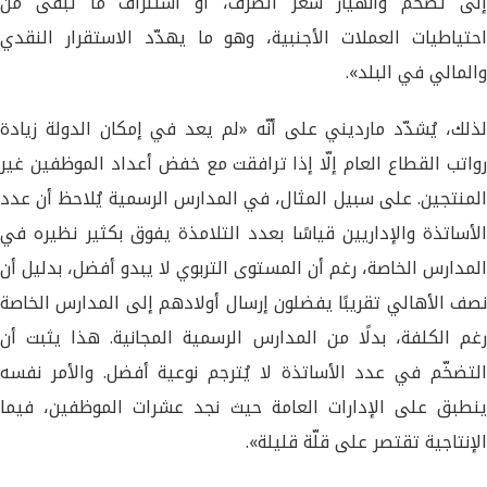
إلى تضخم وانهيار سعر الصرف، أو استنزاف ما تبقّى من
احتياطيات العملات الأجنبية، وهو ما يهدّد الاستقرار النقدي
والمالي في البلد».
لذلك، يُشدّد مارديني على أنّه «لم يعد في إمكان الدولة زيادة
رواتب القطاع العام إلّا إذا ترافقت مع خفض أعداد الموظفين غير
المنتجين. على سبيل المثال، في المدارس الرسمية يُلاحظ أن عدد
الأساتذة والإداريين قياسًا بعدد التلامذة يفوق بكثير نظيره في
المدارس الخاصة، رغم أن المستوى التربوي لا يبدو أفضل، بدليل أن
نصف الأهالي تقريبًا يفضلون إرسال أولادهم إلى المدارس الخاصة
رغم الكلفة، بدلًا من المدارس الرسمية المجانية. هذا يثبت أن
التضخّم في عدد الأساتذة لا يُترجم نوعية أفضل. والأمر نفسه
ينطبق على الإدارات العامة حيث نجد عشرات الموظفين، فيما
الإنتاجية تقتصر على قلّة قليلة».