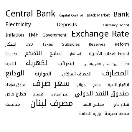
Central Bank
Bank
Black Market
Capital Control
Electricity
Deposits
Currency Board
Exchange Rate
IMF
Inflation
Government
احتكار
Reform
Subsidies
Taxes
Reserves
USD
التضخم
اصلاح
احتياط العملات الأجنبية
استثمار
الحكومة
الكهرباء
الضرائب
الليرة
الشراكة بين القطاع العام والخاص
المصارف
الودائع
الموازنة
المصرف المركزي
سعر صرف
انهيار الليرة
دعم
دولار
سوق سوداء
صندوق النقد الدولي
فساد
قطاع خاص
عجز الموازنة
مصرف لبنان
منافسة
مجلس النقد
قطاع عام
منصة صيرفة
وزارة الطاقة