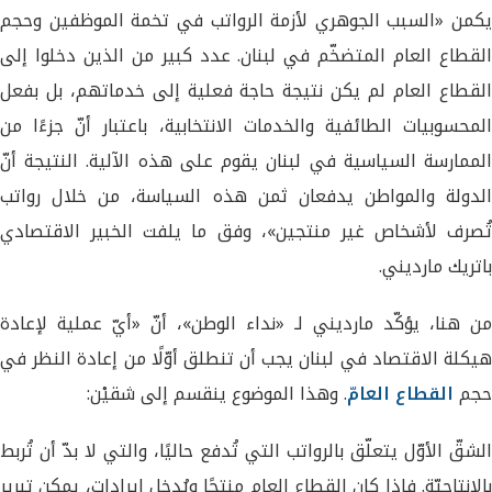
يكمن «السبب الجوهري لأزمة الرواتب في تخمة الموظفين وحجم
القطاع العام المتضخّم في لبنان. عدد كبير من الذين دخلوا إلى
القطاع العام لم يكن نتيجة حاجة فعلية إلى خدماتهم، بل بفعل
المحسوبيات الطائفية والخدمات الانتخابية، باعتبار أنّ جزءًا من
الممارسة السياسية في لبنان يقوم على هذه الآلية. النتيجة أنّ
الدولة والمواطن يدفعان ثمن هذه السياسة، من خلال رواتب
تُصرف لأشخاص غير منتجين»، وفق ما يلفت الخبير الاقتصادي
باتريك مارديني.
من هنا، يؤكّد مارديني لـ «نداء الوطن»، أنّ «أيّ عملية لإعادة
هيكلة الاقتصاد في لبنان يجب أن تنطلق أوّلًا من إعادة النظر في
حجم
القطاع العامّ
. وهذا الموضوع ينقسم إلى شقيْن:
الشقّ الأوّل يتعلّق بالرواتب التي تُدفع حاليًا، والتي لا بدّ أن تُربط
بالإنتاجيّة. فإذا كان القطاع العام منتجًا ويُدخل إيرادات، يمكن تبرير