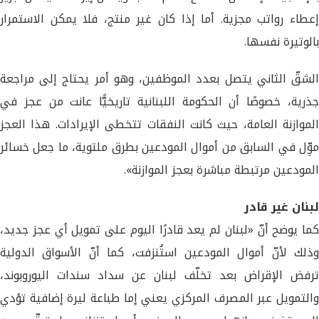
إعطاء رواتب مجزية. أما إذا كان غير منتج، فلا يمكن الاستمرار
بالوتيرة نفسها.
الشقّ الثاني يتصل بعدد الموظفين، وهو أمر يحتاج إلى مراجعة
جذرية، خصوصًا أن الحكومة اللبنانية تاريخيًّا عانت من عجز في
الموازنة العامة، حيث كانت النفقات تتخطى الإيرادات. هذا العجز
موِّل في السابق من أموال المودعين بطرق ملتوية، ما جعل خسائر
المودعين مرتبطة مباشرة بعجز الموازنة».
لبنان غير قادر
كما يوضح أنّ «لبنان لم يعد قادرًا اليوم على تمويل أي عجز جديد،
وذلك لأنّ أموال المودعين استُنزفت، كما أنّ الأسواق الدولية
ترفض الإقراض بعد تخلّف لبنان عن سداد سندات اليوروبوند،
والتمويل عبر المصرف المركزي يعني إما طباعة ليرة إضافية تؤدي