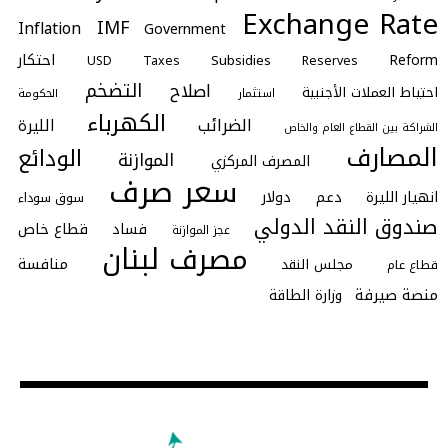
Exchange Rate
IMF
Inflation
Government
احتكار
Reform
Subsidies
Taxes
Reserves
USD
التضخم
اصلاح
احتياط العملات الأجنبية
استثمار
الحكومة
الكهرباء
الضرائب
الليرة
الشراكة بين القطاع العام والخاص
المصارف
الودائع
الموازنة
المصرف المركزي
سعر صرف
انهيار الليرة
دعم
دولار
سوق سوداء
صندوق النقد الدولي
فساد
قطاع خاص
عجز الموازنة
مصرف لبنان
منافسة
مجلس النقد
قطاع عام
منصة صيرفة
وزارة الطاقة