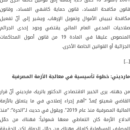
قانون مكافحة الفساد، قانون حماية كاشفي الفساد، وقانون
مكافحة تبييض الأموال وتمويل الإرهاب. ويشير إلى أنّ تفعيل
صلاحيات المدعي العام المالي يقتضي وجود إحدى الجرائم
المنصوص عليها في المادة 19 من قانون أصول المحاكمات
الجزائية أو القوانين الخاصة الأخرى.
[…]
مارديني: خطوة تأسيسية في معالجة الأزمة المصرفية
من جهته، يرى الخبير الاقتصادي الدكتور باتريك مارديني أنّ قرار
القاضي شعيتو يُعدّ “أهم إجراء إصلاحي في ما يتعلق بالأزمة
المالية المصرفية منذ عام 2019″. ويقول في حديث لـ”الحرة”: “منذ
اندلاع الأزمة كان التعاطي معها شمولياً؛ فهناك من حمّل
المصارف المسؤولية كاملة، وهناك من حمّل الدولة. لكن الحقيقة