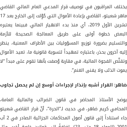
يختلف المراقبون في توصيف قرار المدعي العام المالي القاضي
ماهر شعيتو، القاضي بإعادة الأموال التي حُوِّلت إلى الخارج بعد 17
تشرين الأول 2019، أي منذ بدء الانهيار المالي. فبينما يعتبره
البعض خطوة أولى على طريق المعالجة الصحيحة للأزمة
والتسليم بضرورة توزيع المسؤوليات بين الأطراف المعنية، ينظر
إليه آخرون بحذر، باعتباره تمهيداً لتسوية قانونية ما، تعيد الأموال
وتقلّص الفجوة المالية، في مقاربة وُصفت بأنها تقوم على مبدأ “لا
يموت الذئب ولا يفنى الغنم”.
ضاهر: القرار أشبه بإنذار لإجراءات أوسع إن لم يحصل تجاوب
يوضح الأستاذ المحاضر في قانون الضرائب والمالية العامة،
المحامي كريم ضاهر، في حديث لـ”الحرة”، أنّ قرار القاضي شعيتو
جاء استناداً إلى قانون أصول المحاكمات الجزائية الصادر في 2 آب
2001 (المواد 18 حتى 23)، إضافةً إلى قوانين خاصة أخرى مثل