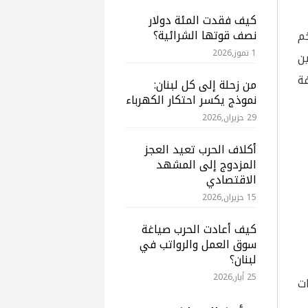
كيف فقدت المئة دولار
نصف قوتها الشرائية؟

1 تموز,2026
ب
؟ 
من زحلة إلى كل لبنان:
نموذج يكسر احتكار الكهرباء
29 حزيران,2026
أكلاف الحرب تعيد العجز
المزدوج إلى المشهد
الاقتصادي
15 حزيران,2026
كيف أعادت الحرب صياغة
سوق العمل والرواتب في
لبنان؟
25 أيار,2026
ت