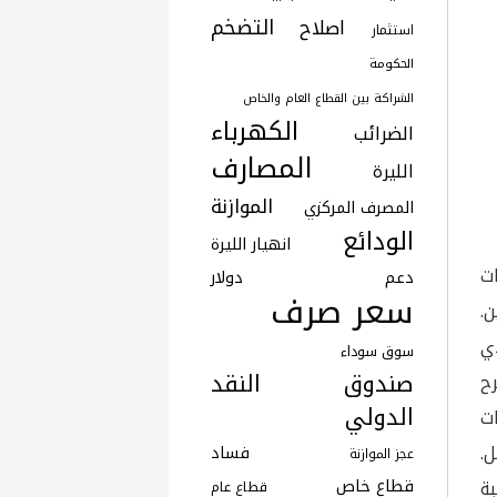
التضخم
اصلاح
استثمار
الحكومة
الشراكة بين القطاع العام والخاص
الكهرباء
الضرائب
المصارف
الليرة
الموازنة
المصرف المركزي
الودائع
انهيار الليرة
ت
دعم
دولار
سعر صرف
.
ذي
سوق سوداء
صندوق النقد
رح
الدولي
ات
ل.
فساد
عجز الموازنة
بة
قطاع خاص
قطاع عام