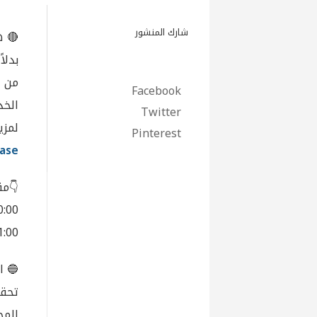
شارك المنشور
🔴 ه
بدلا
من 
Facebook
الخد
Twitter
لمزي
Pinterest
ase/
👇مق
00:00 – إيرادات المحروقات وتمويل ت
01:00 – التضخم والحاجة لتخفيض النفقات بد
🔵 ا
تحقق
المحر