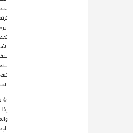
تخصص الحكومة 
ليرة 
تعمل
الأس
خدما
النفط من 110 دول
👍 ت
إذا
والم
الوض