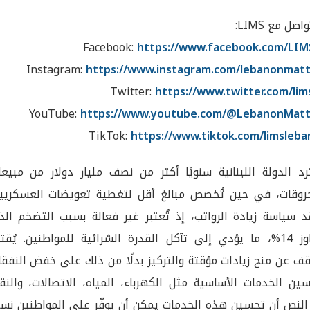
اصل مع LIMS:
Facebook:
https://www.facebook.com/LIM
Instagram:
https://www.instagram.com/lebanonmatt
Twitter:
https://www.twitter.com/lim
YouTube:
https://www.youtube.com/@LebanonMatt
TikTok:
https://www.tiktok.com/limsleb
د الدولة اللبنانية سنويًا أكثر من نصف مليار دولار من مبيعا
روقات، في حين تُخصص مبالغ أقل لتغطية تعويضات العسكريين
قد سياسة زيادة الرواتب، إذ تُعتبر غير فعالة بسبب التضخم ال
يتجاوز 14%، ما يؤدي إلى تآكل القدرة الشرائية للمواطنين. يُقت
قف عن منح زيادات مؤقتة والتركيز بدلًا من ذلك على خفض النفق
ين الخدمات الأساسية مثل الكهرباء، المياه، الاتصالات، والنق
ز النص أن تحسين هذه الخدمات يمكن أن يوفّر على المواطنين نس