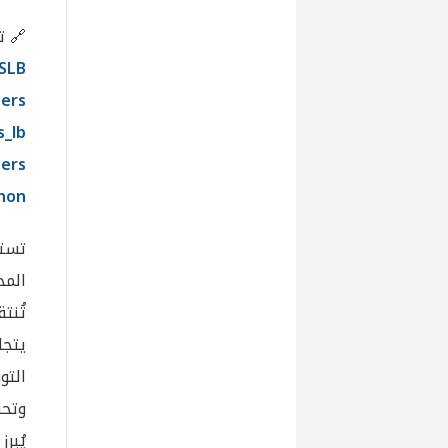
🔗 تو
SLB
ers
s_lb
ers
anon
تستر
المح
تُنت
التو
وتحس
يُبر