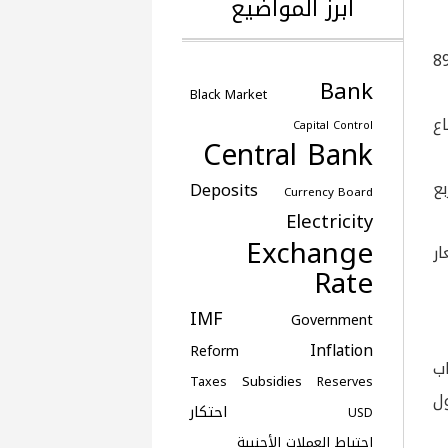
أبرز المواضيع
رف الدولار على 89500
Bank
Black Market
ع
Capital Control
Central Bank
أربع
Deposits
Currency Board
Electricity
Exchange
عار
Rate
IMF
Government
Inflation
Reform
ب
Subsidies
Taxes
Reserves
ول
احتكار
USD
احتياط العملات الأجنبية