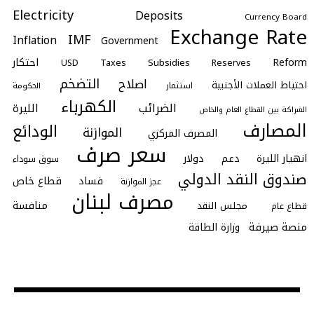
Electricity
Deposits
Currency Board
Exchange Rate
IMF
Inflation
Government
احتكار
Reform
Subsidies
Taxes
Reserves
USD
التضخم
اصلاح
احتياط العملات الأجنبية
استثمار
الحكومة
الكهرباء
الضرائب
الليرة
الشراكة بين القطاع العام والخاص
المصارف
الودائع
الموازنة
المصرف المركزي
سعر صرف
انهيار الليرة
دعم
دولار
سوق سوداء
صندوق النقد الدولي
فساد
قطاع خاص
عجز الموازنة
مصرف لبنان
منافسة
مجلس النقد
قطاع عام
منصة صيرفة
وزارة الطاقة