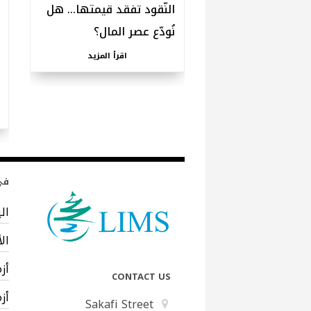
النّقود تفقد قيمتها… هل
نُودّع عصر المال؟
اقرأ المزيد
في 
ال
ال
أز
CONTACT US
أز
Sakafi Street