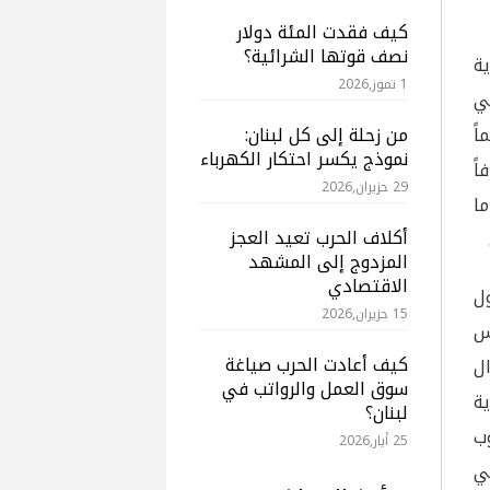
كيف فقدت المئة دولار
نصف قوتها الشرائية؟
ة
1 تموز,2026
في
اً
من زحلة إلى كل لبنان:
نموذج يكسر احتكار الكهرباء
ً
29 حزيران,2026
ا
أكلاف الحرب تعيد العجز
المزدوج إلى المشهد
الاقتصادي
ل
15 حزيران,2026
اس
كيف أعادت الحرب صياغة
ال
سوق العمل والرواتب في
ية
لبنان؟
الجنوب
25 أيار,2026
ي