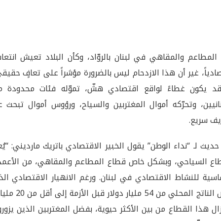
 المطاعم والمقاهي في لبنان بالروّاد، وكأن البلاد تعيش انتعاش
ادياً، غير أن هذا الازدحام ليس بالضرورة مؤشراً على تعافٍ حقيق
د يكون غطاءً لواقع اقتصادي هشّ، تموّله فئات محدودة م
نانيين، وتحرّكه أموال المغتربين والسياح، ورؤوس أموال تبحث 
ف سريع.
ديث لـ “نداء الوطن” يقول الخبير الاقتصادي باتريك مارديني: “يُع
اع السياحي، وبشكل خاص قطاع المطاعم والمقاهي، من الأعمد
اسية للنشاط الاقتصادي في لبنان. ورغم الانهيار الاقتصادي ال
قلّص الناتج المحلي من 54 مليار دولار قبل الأزمة 
زال هذا القطاع من بين الأكثر حيوية، بفضل المغتربين الذين يزور