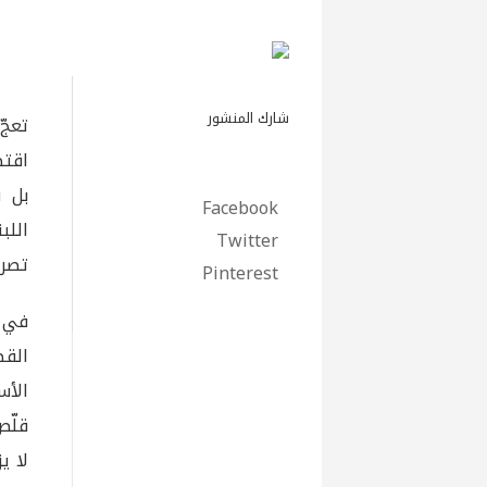
شارك المنشور
تعجّ
اقتص
بل ق
Facebook
اللب
Twitter
تصري
Pinterest
في ح
القط
الأس
لا ي