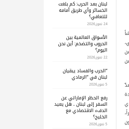
لبنان بعد الحرب: كم بلغت
الخسائر وأي طريق أمامه
للتعافي؟
24 تموز,2026
اً
الأسواق العالمية بين
ي،
الحروب والتضخم: أين نحن
اليوم؟
ن
22 تموز,2026
عن
“الحرب والفساد يبقيان
لبنان في “الرمادي
دّ
5 تموز,2026
ة
رفع الحظر الإماراتي عن
ذي
السفر إلى لبنان .. هل يعيد
الدفء الاقتصادي مع
إلى أقل من 20 ملياراً،
الخليج؟
ون
5 تموز,2026