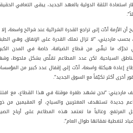
ار استعادة الثقة الدولية بالعهد الجديد، يبقى التعافي الحقي
ً”.
 أن الأزمة أدّت إلى تراجع القدرة الشرائية عند شرائح واسعة، إلا 
، بحسب مارديني، “لا تزال تملك القدرة على الإنفاق. وهي الطب
 تحرّك ما تبقّى من قطاع الضيافة، خاصة في المدن الكبر
ناطق السياحية. لكن عدد المطاعم تقلّص بشكل ملحوظ، وشه
اع إعادة هيكلة واسعة، أدّت إلى إقفال عدد كبير من المؤسسات
ر أخرى أكثر تكيّفاً مع السوق الجديد”.
 مارديني: “نحن نشهد طفرة موقتة في هذا القطاع، مع افتتا
عم جديدة تستهدف المغتربين والسياح، أو المقيمين من ذو
ل المرتفع. وغالباً ما تعتمد هذه المطاعم على أرباح الصي
عياد لتغطية نفقاتها طوال العام”.