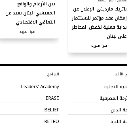
بالعربي - منال كلسينا
بين الأرقام والواقع
باتريك مارديني: الإعلان عن
المعيشي: لبنان بعيد عن
إمكان عقد مؤتمر للاستثمار
التعافي الاقتصادي
بداية فعلية لخفض المخاطر
اقرأ المزيد
على لبنان
اقرأ المزيد
الأخبار
البرامج
بنية التحتية
Leaders’ Academy
أزمة المصرفية
ERASE
مة الدين
BELIEF
مة الليرة
RETRO