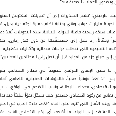
ن ويضخّون العملات الصعبة فيه”.
ف مارديني: “تشير التقديرات إلى أن تحويلات المغتربين السنوي
تبلغ نحو 6 مليارات دولار، وهي بمثابة نظام حماية اجتماعية بديل، 
ياب شبكة رسمية فاعلة للدولة اللبنانية. هذه التحويلات تُعدّ دعم
راً وفعّالاً، إذ تصل إلى مستحقّيها من دون هدر إداري، خلافا
ظمة التقليدية التي تتطلب دراسات ميدانية وتكاليف تشغيلية، م
 إلى ضياع جزء من الموارد قبل أن تصل إلى المحتاجين الفعليين”.
 ما يخص الإنفاق المرتفع، خصوصاً في قطاع المطاعم، يقو
يني: “لا يُعَدّ مؤشراً صحياً، فالمؤشرات الحقيقية للتعافي تُق
مو الاقتصادي، معدلات البطالة، ونسب التضخم. في الواقع، لا يز
ن يعاني من ركود اقتصادي مستمر، حيث يسجّل نموّاً سلبيّاً منذ بدا
الأزمة. ورغم الآمال التي بُنيت على العام 2024، جاءت الحرب في 
د المشهد إلى الوراء، ما أضعف أي زخم اقتصادي ناشئ. وف