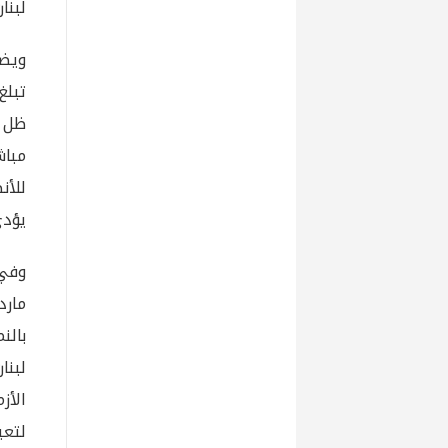
لبنا
ويضي
ظل غ
مباش
للأن
يؤدي
وفي
مارد
بالن
لبنا
لتعي