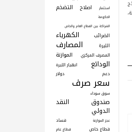
ج
التضخم
اصلاح
استثمار
ة،
الحكومة
الشراكة بين القطاع العام والخاص
الكهرباء
الضرائب
المصارف
الليرة
الموازنة
المصرف المركزي
الودائع
انهيار الليرة
دعم
دولار
سعر صرف
سوق سوداء
صندوق النقد
الدولي
فساد
عجز الموازنة
قطاع خاص
قطاع عام