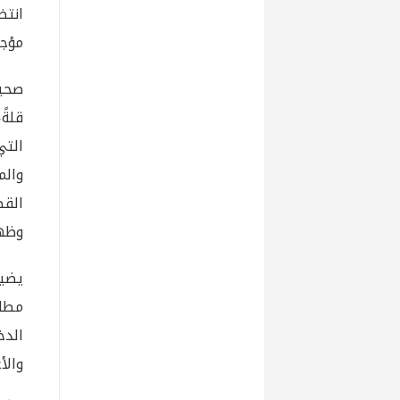
انتظ
مؤجلا
صحيح
قلةً
التي
والم
القط
وظهو
يضيف
مطا
الدخ
والأ