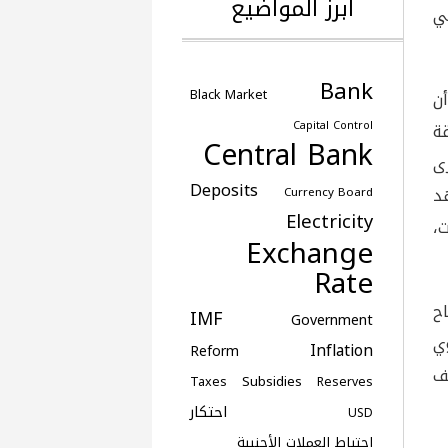
أبرز المواضيع
قي
Bank
Black Market
أن
Capital Control
قة
Central Bank
ى
Deposits
د
Currency Board
Electricity
،
Exchange
Rate
ح
IMF
Government
ي
Inflation
Reform
ف
Subsidies
Taxes
Reserves
احتكار
USD
احتياط العملات الأجنبية