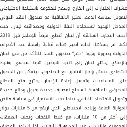
عشرات المليارات إلى الخارج، وسمح للحكومة باستباحة الاحتياطي
لتمويل سياسة الدعم. تعتبر الاتفاقية مع صندوق النقد الدولي
المدخل الوحيد لاستعادة الثقة الدولية ومصداقية لبنان، حيث
أثبتت التجارب السابقة أن لبنان أعطي فرصاً للإصلاح قبل 2019
لكنه لم ينفذها، لذلك أصبح هناك قناعة راسخة عند الأطراف
الدولية بضرورة وجود “ختم” صندوق النقد للتأكد من سير لبنان
بالإصلاح. يحتاج لبنان إلى تلبية شرطين: شرط سياسي وشرط
اقتصادي يتمثل بإنجاز الاتفاق مع الصندوق، ليتمكن من الحصول
على المساعدات وتمويل إعادة الإعمار. يقترح فتح القطاع
المصرفي للمنافسة للسماح لمصارف جديدة بقبول ودائع جديدة
وتمويل الاقتصاد اللبناني، بينما يجب الاستمرار في سياسة فائض
الموازنة العامة وزيادة الاحتياطي الذي ارتفع من 5 مليارات دولار
إلى أكثر من 10 مليارات، مع ضبط النفقات وتجنب الصفقات
العمومية والزيادات غير المدروسة للرواتب. إذا استمر المصرف