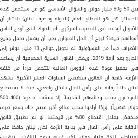
بين 50 و80 مليار دولار، والسؤال الأساسي هو من سيتحمل هذه
الخسائر: هل هو القطاع العام (الدولة ومصرف لبنان) باعتبار أن
الأموال أودعت في المصرف المركزي، أم البنوك التي أودع الناس
أموالهم فيها؟ يُرجح أن الحل المتوازن يجب أن يشمل تحمل جميع
الأطراف جزءاً من المسؤولية. تم تحويل حوالي 13 مليار دولار إلى
الخارج بعد أزمة 2019، ويمكن لقانون السرية المصرفية أن يساعد
في تحفيز عودة هذه الرؤوس المالية لتتحمل جزءاً من كلفة
الأزمة، خاصة أن القانون سيغطي السنوات العشر الأخيرة. يشهد
لبنان حالياً رقابة على رأس المال بشكل واقعي، حيث لا يستطيع
المودعون سحب ودائعهم القديمة إلا بسقف محدود (400-500
دولار شهرياً)، وإذا أرادوا سحب مبالغ أكبر فيتم ذلك بسعر صرف
منخفض يعادل اقتطاع 80% من قيمتها. لو تم تطبيق قانون
الرقابة على رأس المال في بداية الأزمة لكان لبنان حافظ على
احتياطي الـ35 مليار دولار، لكن غيابه سمح للنافذين بتهريب