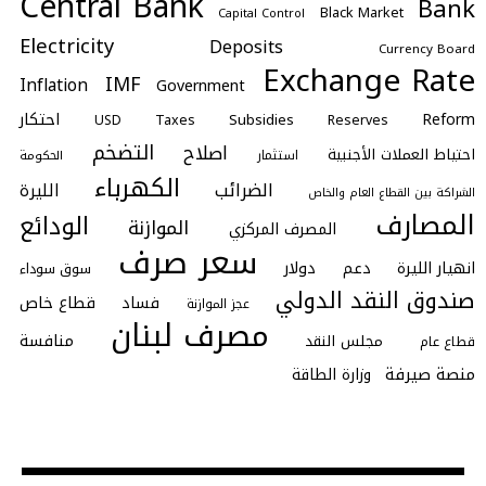
Central Bank
Bank
Black Market
Capital Control
Electricity
Deposits
Currency Board
Exchange Rate
IMF
Inflation
Government
احتكار
Reform
Subsidies
Taxes
Reserves
USD
التضخم
اصلاح
احتياط العملات الأجنبية
استثمار
الحكومة
الكهرباء
الضرائب
الليرة
الشراكة بين القطاع العام والخاص
المصارف
الودائع
الموازنة
المصرف المركزي
سعر صرف
انهيار الليرة
دعم
دولار
سوق سوداء
صندوق النقد الدولي
فساد
قطاع خاص
عجز الموازنة
مصرف لبنان
منافسة
مجلس النقد
قطاع عام
منصة صيرفة
وزارة الطاقة