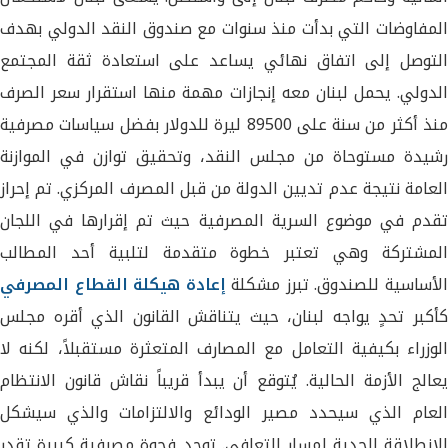
المفاوضات التي بدأت منذ سنوات مع صندوق النقد الدولي بهدف
التوصل إلى اتفاق نهائي يساعد على استعادة ثقة المجتمع
الدولي. يحمل لبنان معه إنجازات مهمة منها استقرار سعر الصرف
منذ أكثر من سنة على 89500 ليرة للدولار بفضل سياسات مصرفية
رشيدة مستوحاة من مجلس النقد، وتحقيق توازن في الموازنة
العامة نتيجة عدم تديين الدولة من قبل المصرف المركزي. تم إحراز
تقدم في موضوع السرية المصرفية حيث تم إقرارها في اللجان
المشتركة وهي تعتبر خطوة متقدمة لتلبية أحد المطالب
لأساسية للصندوق. تبرز مشكلة
إعادة هيكلة القطاع المصرفي
كأكبر تحدٍ يواجه لبنان، حيث يتناقش القانون الذي أقره مجلس
الوزراء بكيفية التعامل مع المصارف المتعثرة مستقبلاً، لكنه لا
يعالج الأزمة الحالية. يُتوقع أن يبدأ قريباً نقاش قانون الانتظام
العام الذي سيحدد مصير الودائع والالتزامات والذي سيشكل
الانطلاقة الجدية لمسار التعافي. توجد فجوة مصرفية كبيرة تقدر