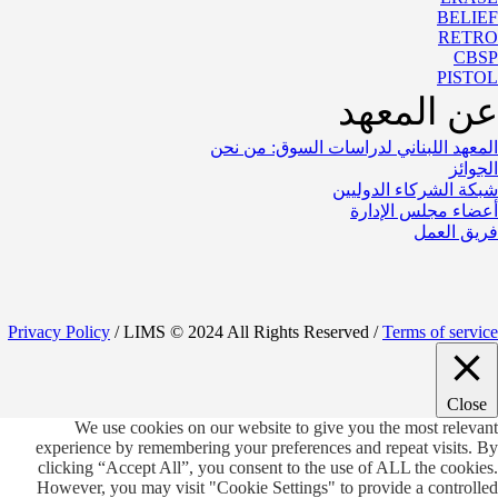
BELIEF
RETRO
CBSP
PISTOL
عن المعهد
المعهد اللبناني لدراسات السوق: من نحن
الجوائز
شبكة الشركاء الدوليين
أعضاء مجلس الإدارة
فريق العمل
Privacy Policy
/ LIMS © 2024 All Rights Reserved /
Terms of service
Close
Privacy Overview
We use cookies on our website to give you the most relevant
This website uses cookies to improve your experience while you
experience by remembering your preferences and repeat visits. By
navigate through the website. Out of these, the cookies that are
clicking “Accept All”, you consent to the use of ALL the cookies.
categorized as necessary are stored on your browser as they are
However, you may visit "Cookie Settings" to provide a controlled