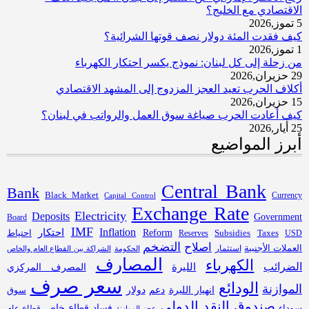
الاقتصادي مع الخليج؟
5 تموز,2026
كيف فقدت المئة دولار نصف قوتها الشرائية؟
1 تموز,2026
من زحلة إلى كل لبنان: نموذج يكسر احتكار الكهرباء
29 حزيران,2026
أكلاف الحرب تعيد العجز المزدوج إلى المشهد الاقتصادي
15 حزيران,2026
كيف أعادت الحرب صياغة سوق العمل والرواتب في لبنان؟
25 أيار,2026
أبرز المواضيع
Central Bank
Bank
Black Market
Capital Control
Currency
Exchange Rate
Electricity
Deposits
Government
Board
IMF
Inflation
احتكار
Subsidies
Reform
احتياط
Reserves
Taxes
USD
التضخم
اصلاح
العملات الأجنبية
استثمار
الحكومة
الشراكة بين القطاع العام والخاص
المصارف
الكهرباء
الضرائب
الليرة
المصرف المركزي
سعر صرف
الودائع
الموازنة
انهيار الليرة
دعم
دولار
سوق
صندوق النقد الدولي
فساد
قطاع خاص
سوداء
قطاع عام
عجز الموازنة