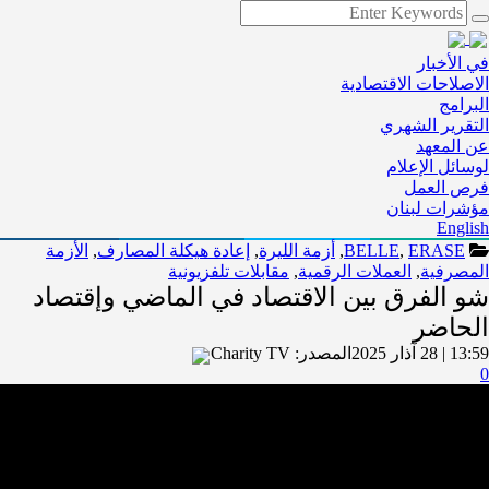
في الأخبار
الاصلاحات الاقتصادية
البرامج
التقرير الشهري
عن المعهد
لوسائل الإعلام
فرص العمل
مؤشرات لبنان
English
ERASE
,
BELLE
,
أزمة الليرة
,
إعادة هيكلة المصارف
,
الأزمة
المصرفية
,
العملات الرقمية
,
مقابلات تلفزيونية
شو الفرق بين الاقتصاد في الماضي وإقتصاد
الحاضر
13:59 | 28 آذار 2025
المصدر:
Charity TV
0