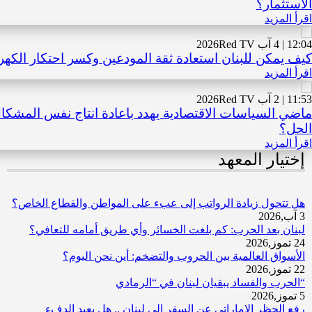
الاستثمار؟
اقرأ المزيد
12:04 | 4 آب 2026
Red TV
كيف يمكن للبنان استعادة ثقة المودعين وكسر احتكار الكهر
اقرأ المزيد
11:53 | 2 آب 2026
Red TV
ماضي السياسات الاقتصادية يهدد باعادة انتاج نفس المشكال 
الحل؟
اقرأ المزيد
إختيار المعهد
هل تتحول زيادة الرواتب إلى عبء على المواطن والقطاع الخاص؟
3 آب,2026
لبنان بعد الحرب: كم بلغت الخسائر وأي طريق أمامه للتعافي؟
24 تموز,2026
الأسواق العالمية بين الحروب والتضخم: أين نحن اليوم؟
22 تموز,2026
“الحرب والفساد يبقيان لبنان في “الرمادي
5 تموز,2026
رفع الحظر الإماراتي عن السفر إلى لبنان .. هل يعيد الدفء