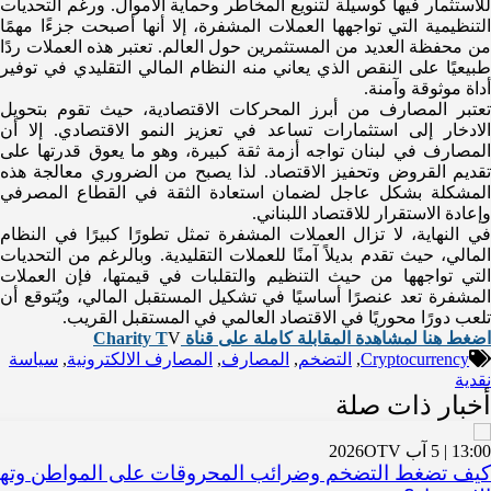
للاستثمار فيها كوسيلة لتنويع المخاطر وحماية الأموال. ورغم التحديات
التنظيمية التي تواجهها العملات المشفرة، إلا أنها أصبحت جزءًا مهمًا
من محفظة العديد من المستثمرين حول العالم. تعتبر هذه العملات ردًا
طبيعيًا على النقص الذي يعاني منه النظام المالي التقليدي في توفير
أداة موثوقة وآمنة.
تعتبر المصارف من أبرز المحركات الاقتصادية، حيث تقوم بتحويل
الادخار إلى استثمارات تساعد في تعزيز النمو الاقتصادي. إلا أن
المصارف في لبنان تواجه أزمة ثقة كبيرة، وهو ما يعوق قدرتها على
تقديم القروض وتحفيز الاقتصاد. لذا يصبح من الضروري معالجة هذه
المشكلة بشكل عاجل لضمان استعادة الثقة في القطاع المصرفي
وإعادة الاستقرار للاقتصاد اللبناني.
في النهاية، لا تزال العملات المشفرة تمثل تطورًا كبيرًا في النظام
المالي، حيث تقدم بديلاً آمنًا للعملات التقليدية. وبالرغم من التحديات
التي تواجهها من حيث التنظيم والتقلبات في قيمتها، فإن العملات
المشفرة تعد عنصرًا أساسيًا في تشكيل المستقبل المالي، ويُتوقع أن
تلعب دورًا محوريًا في الاقتصاد العالمي في المستقبل القريب.
اضغط هنا لمشاهدة المقابلة كاملة على قناة Charity T
V
Cryptocurrency
,
التضخم
,
المصارف
,
المصارف الالكترونية
,
سياسة
نقدية
أخبار ذات صلة
13:00 | 5 آب 2026
OTV
كيف تضغط التضخم وضرائب المحروقات على المواطن وتهد