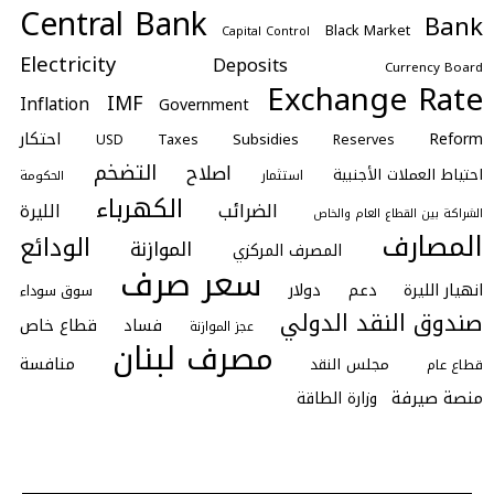
Central Bank
Bank
Black Market
Capital Control
Electricity
Deposits
Currency Board
Exchange Rate
IMF
Inflation
Government
احتكار
Reform
Subsidies
Taxes
Reserves
USD
التضخم
اصلاح
احتياط العملات الأجنبية
استثمار
الحكومة
الكهرباء
الضرائب
الليرة
الشراكة بين القطاع العام والخاص
المصارف
الودائع
الموازنة
المصرف المركزي
سعر صرف
انهيار الليرة
دعم
دولار
سوق سوداء
صندوق النقد الدولي
فساد
قطاع خاص
عجز الموازنة
مصرف لبنان
منافسة
مجلس النقد
قطاع عام
منصة صيرفة
وزارة الطاقة