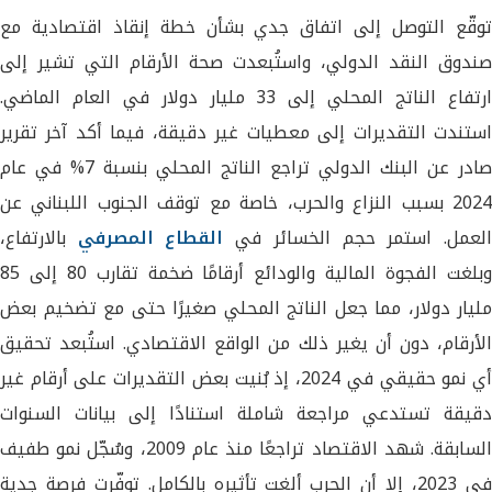
توقّع التوصل إلى اتفاق جدي بشأن خطة إنقاذ اقتصادية مع
صندوق النقد الدولي، واستُبعدت صحة الأرقام التي تشير إلى
ارتفاع الناتج المحلي إلى 33 مليار دولار في العام الماضي.
استندت التقديرات إلى معطيات غير دقيقة، فيما أكد آخر تقرير
صادر عن البنك الدولي تراجع الناتج المحلي بنسبة 7% في عام
2024 بسبب النزاع والحرب، خاصة مع توقف الجنوب اللبناني عن
لعمل. استمر حجم الخسائر في
القطاع المصرفي
بالارتفاع،
وبلغت الفجوة المالية والودائع أرقامًا ضخمة تقارب 80 إلى 85
مليار دولار، مما جعل الناتج المحلي صغيرًا حتى مع تضخيم بعض
الأرقام، دون أن يغير ذلك من الواقع الاقتصادي. استُبعد تحقيق
أي نمو حقيقي في 2024، إذ بُنيت بعض التقديرات على أرقام غير
دقيقة تستدعي مراجعة شاملة استنادًا إلى بيانات السنوات
السابقة. شهد الاقتصاد تراجعًا منذ عام 2009، وسُجّل نمو طفيف
في 2023، إلا أن الحرب ألغت تأثيره بالكامل. توفّرت فرصة جدية