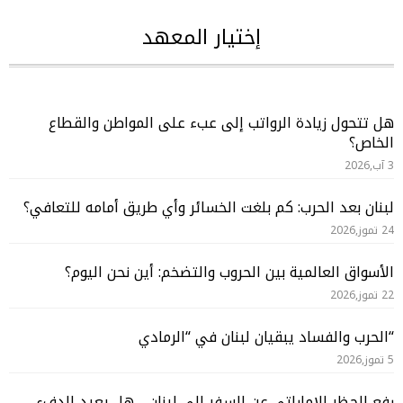
إختيار المعهد
هل تتحول زيادة الرواتب إلى عبء على المواطن والقطاع
الخاص؟
3 آب,2026
لبنان بعد الحرب: كم بلغت الخسائر وأي طريق أمامه للتعافي؟
24 تموز,2026
الأسواق العالمية بين الحروب والتضخم: أين نحن اليوم؟
22 تموز,2026
“الحرب والفساد يبقيان لبنان في “الرمادي
5 تموز,2026
رفع الحظر الإماراتي عن السفر إلى لبنان .. هل يعيد الدفء