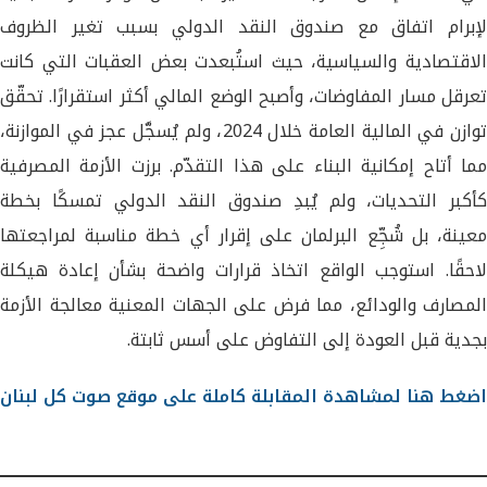
لإبرام اتفاق مع صندوق النقد الدولي بسبب تغير الظروف
الاقتصادية والسياسية، حيث استُبعدت بعض العقبات التي كانت
تعرقل مسار المفاوضات، وأصبح الوضع المالي أكثر استقرارًا. تحقّق
توازن في المالية العامة خلال 2024، ولم يُسجَّل عجز في الموازنة،
مما أتاح إمكانية البناء على هذا التقدّم. برزت الأزمة المصرفية
كأكبر التحديات، ولم يُبدِ صندوق النقد الدولي تمسكًا بخطة
معينة، بل شُجِّع البرلمان على إقرار أي خطة مناسبة لمراجعتها
لاحقًا. استوجب الواقع اتخاذ قرارات واضحة بشأن إعادة هيكلة
المصارف والودائع، مما فرض على الجهات المعنية معالجة الأزمة
بجدية قبل العودة إلى التفاوض على أسس ثابتة.
اضغط هنا لمشاهدة المقابلة كاملة على موقع صوت كل لبنان