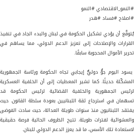
#النمو_الاقتصادي #النمو
#اصلاح #فساد #هدر
يُتوقَّع أن يؤدي تشكيل الحكومة في لبنان والبدء الجاد في تنفيذ
القرارات والإصلاحات إلى تعزيز الدعم الدولي، مما يساهم في
تحرير الأموال المحجوبة سابقًا.
يسود اليوم جوٌّ دوليٌّ إيجابي تجاه الحكومة ورئاسة الجمهورية
المشكّلة حديثًا. كما تشير المعطيات إلى أن الخلفية العسكرية
لرئيس الجمهورية والخلفية القضائية لرئيس الحكومة قد
تسهمان في استرجاع ثقة اللبنانيين بعودة سلطة القانون. حيث
يفتقد اللبنانيون منذ سنوات طويلة العدالة، حيث سادت الفوضى
والعشوائية لفترات طويلة. تتيح الظروف الحالية فرصة حقيقية
لاستعادة تلك الأسس، ما قد يعزز الدعم الدولي للبنان.