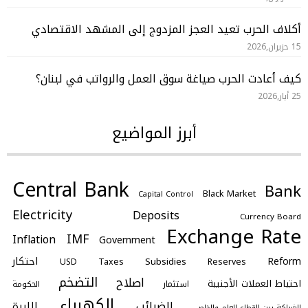
أكلاف الحرب تعيد العجز المزدوج إلى المشهد الاقتصادي
15 حزيران,2026
كيف أعادت الحرب صياغة سوق العمل والرواتب في لبنان؟
25 أيار,2026
أبرز المواضيع
Central Bank
Bank
Black Market
Capital Control
Electricity
Deposits
Currency Board
Exchange Rate
IMF
Inflation
Government
احتكار
Reform
Subsidies
Taxes
Reserves
USD
التضخم
اصلاح
احتياط العملات الأجنبية
استثمار
الحكومة
الكهرباء
الضرائب
الليرة
الشراكة بين القطاع العام والخاص