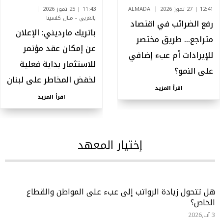
12:41 | 27 تموز 2026
ALMADA
11:43 | 25 تموز 2026
بالعربي - منال كلسينا
رفع الضرائب في اقتصاد
باتريك مارديني: الإعلان
متراجع… طريق مختصر
عن إمكان عقد مؤتمر
للإيرادات أم عبء إضافي
للاستثمار بداية فعلية
على النمو؟
لخفض المخاطر على لبنان
اقرأ المزيد
اقرأ المزيد
إختيار المعهد
هل تتحول زيادة الرواتب إلى عبء على المواطن والقطاع
الخاص؟
3 آب,2026