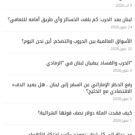
3 آب,2026
لبنان بعد الحرب: كم بلغت الخسائر وأي طريق أمامه للتعافي؟
24 تموز,2026
الأسواق العالمية بين الحروب والتضخم: أين نحن اليوم؟
22 تموز,2026
“الحرب والفساد يبقيان لبنان في “الرمادي
5 تموز,2026
رفع الحظر الإماراتي عن السفر إلى لبنان .. هل يعيد الدفء
الاقتصادي مع الخليج؟
5 تموز,2026
كيف فقدت المئة دولار نصف قوتها الشرائية؟
1 تموز,2026
من زحلة إلى كل لبنان: نموذج يكسر احتكار الكهرباء