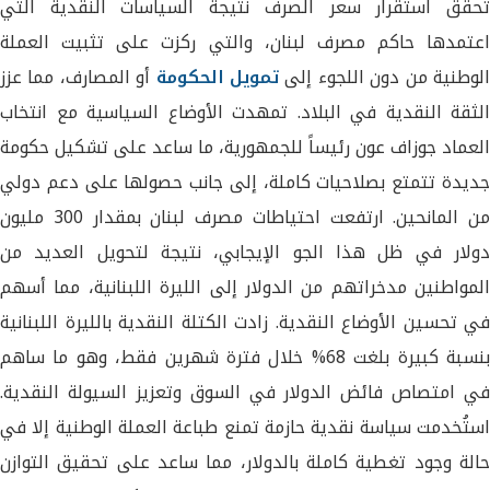
تحقق استقرار سعر الصرف نتيجة السياسات النقدية التي
اعتمدها حاكم مصرف لبنان، والتي ركزت على تثبيت العملة
لوطنية من دون اللجوء إلى
تمويل الحكومة
أو المصارف، مما عزز
الثقة النقدية في البلاد. تمهدت الأوضاع السياسية مع انتخاب
العماد جوزاف عون رئيساً للجمهورية، ما ساعد على تشكيل حكومة
جديدة تتمتع بصلاحيات كاملة، إلى جانب حصولها على دعم دولي
من المانحين. ارتفعت احتياطات مصرف لبنان بمقدار 300 مليون
دولار في ظل هذا الجو الإيجابي، نتيجة لتحويل العديد من
المواطنين مدخراتهم من الدولار إلى الليرة اللبنانية، مما أسهم
في تحسين الأوضاع النقدية. زادت الكتلة النقدية بالليرة اللبنانية
بنسبة كبيرة بلغت 68% خلال فترة شهرين فقط، وهو ما ساهم
في امتصاص فائض الدولار في السوق وتعزيز السيولة النقدية.
استُخدمت سياسة نقدية حازمة تمنع طباعة العملة الوطنية إلا في
حالة وجود تغطية كاملة بالدولار، مما ساعد على تحقيق التوازن