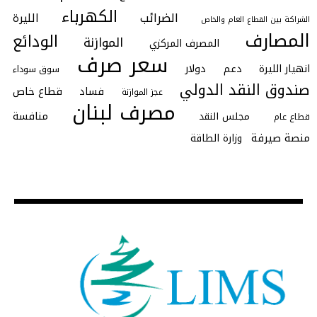
الكهرباء
الضرائب
الليرة
الشراكة بين القطاع العام والخاص
المصارف
الودائع
الموازنة
المصرف المركزي
سعر صرف
انهيار الليرة
دعم
دولار
سوق سوداء
صندوق النقد الدولي
فساد
قطاع خاص
عجز الموازنة
مصرف لبنان
منافسة
مجلس النقد
قطاع عام
منصة صيرفة
وزارة الطاقة