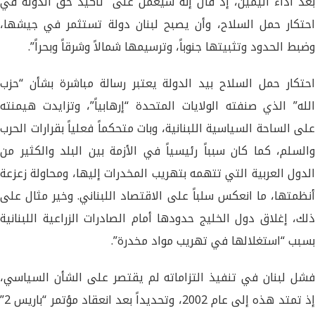
بعد أداء اليمين، إذ قال إنه سيعمل على “تأكيد حق الدولة في
احتكار حمل السلاح، وأن يصبح لبنان دولة تستثمر في جيشها،
وضبط الحدود وتثبيتها جنوباً، وترسيمها شمالاً وشرقاً وبحراً”.
احتكار حمل السلاح بيد الدولة يعتبر رسالة مباشرة بشأن “حزب
الله” الذي صنفته الولايات المتحدة “إرهابياً”، وتزايدت هيمنته
على الساحة السياسية اللبنانية، وبات متحكماً فعلياً بقرارات الحرب
والسلم، كما كان سبباً رئيسياً في الأزمة بين البلد والكثير من
الدول العربية التي تتهمه بتهريب المخدرات إليها، ومحاولة زعزعة
أنظمتها، ما انعكس سلباً على الاقتصاد اللبناني. وخير مثال على
ذلك، إغلاق دول الخليج حدودها أمام الصادرات الزراعية اللبنانية
بسبب “استغلالها في تهريب مواد مخدرة”.
فشل لبنان في تنفيذ التزاماته لم يقتصر على الشأن السياسي،
إذ تمتد هذه إلى عام 2002، وتحديداً بعد انعقاد مؤتمر “باريس 2”