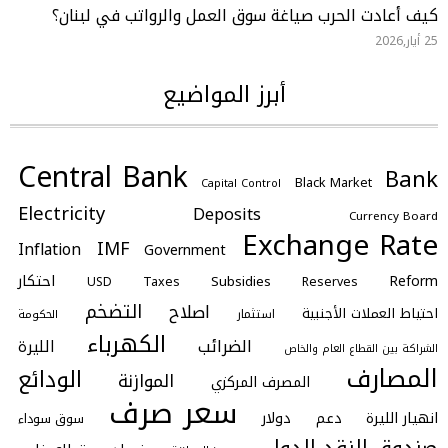
كيف أعادت الحرب صياغة سوق العمل والرواتب في لبنان؟
25 أيار,2026
أبرز المواضيع
Central Bank
Bank
Black Market
Capital Control
Electricity
Deposits
Currency Board
Exchange Rate
IMF
Inflation
Government
احتكار
Reform
Subsidies
Taxes
Reserves
USD
التضخم
اصلاح
احتياط العملات الأجنبية
استثمار
الحكومة
الكهرباء
الضرائب
الليرة
الشراكة بين القطاع العام والخاص
المصارف
الودائع
الموازنة
المصرف المركزي
سعر صرف
انهيار الليرة
دعم
دولار
سوق سوداء