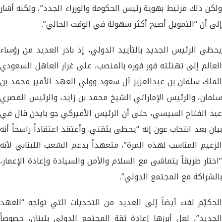
ولكن ذلك مرتبط بهوية رئيس الحكومة والوزراء الجدد”، ولكنه أشار
إلى أن “التمويل أصبح أكثر سهولة في الوقت الحالي”.
يحظى الرئيس الجديد بالتأييد الدولي، إذ بادر العديد من رؤساء
العالم إلى تهنئته فور فوزه بالمنصب، على غرار العاهل السعودي
الملك سلمان بن عبدالعزيز آل سعود وولي العهد الأمير محمد بن
سلمان، والرئيس الإماراتي الشيخ محمد بن زايد، والرئيس المصري
عبد الفتاح السيسي، حتى أن الرئيس الأميركي جو بايدن قال في
بيان بعد انتخاب عون إنه “يحظى بثقتي. وأعتقد اعتقاداً راسخاً أنه
الزعيم المناسب لهذه المرة”، متعهداً بدعم الشعب اللبناني لأنه
“اختار طريقاً يتماشى مع السلام والأمن والسيادة وإعادة الإعمار،
بالشراكة مع المجتمع الدولي”.
الحكيّم لفت أيضاً إلى العديد من التحديات التي تواجه “العهد
الجديد”، لعل أبرزها إعادة ثقة المجتمع الدولي بلبنان، خصوصاً