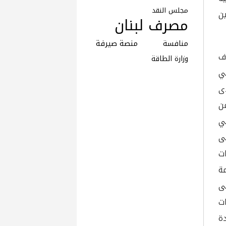
مجلس النقد
ين
مصرف لبنان
منافسة
منصة صيرفة
وف
وزارة الطاقة
ي
ى
من
ي
لى
ت
ة
على
ات
دة