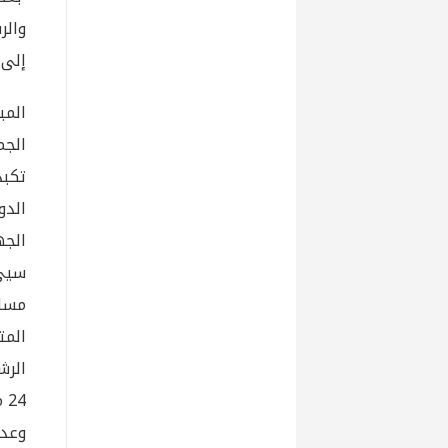
والر
إلى 
المب
الج
تكبد
الدو
الجه
سيئ 
مساع
المت
وعدم