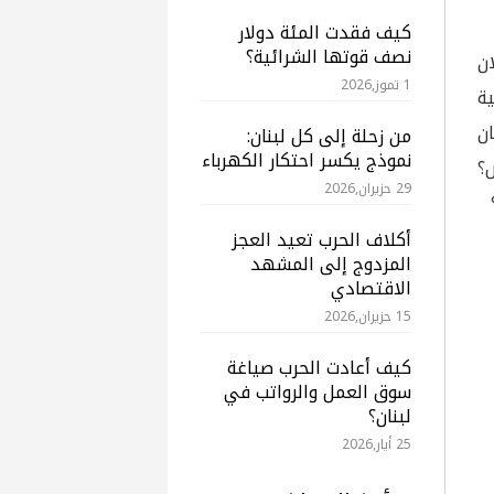
كيف فقدت المئة دولار
نصف قوتها الشرائية؟

1 تموز,2026
وق
و
من زحلة إلى كل لبنان:
نموذج يكسر احتكار الكهرباء
ا
29 حزيران,2026
أكلاف الحرب تعيد العجز
المزدوج إلى المشهد
الاقتصادي
15 حزيران,2026
كيف أعادت الحرب صياغة
سوق العمل والرواتب في
لبنان؟
25 أيار,2026