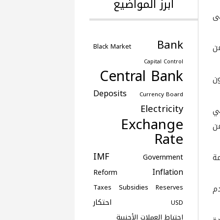
أبرز المواضيع
ى
Bank
ن
Black Market
Capital Control
Central Bank
ن
Deposits
Currency Board
Electricity
ي
Exchange
ن
Rate
IMF
كمة
Government
Inflation
Reform
دم
Subsidies
Taxes
Reserves
احتكار
USD
احتياط العملات الأجنبية