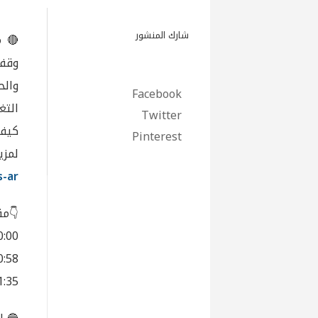
شارك المنشور
🔴 م
وقف 
والح
Facebook
التغ
Twitter
كيف 
Pinterest
لمزي
-ar/
👇مق
00:00 – أولويات الحكومة اللبنانية بعد ات
00:58 – التحديات المالية لمشرو
01:35 – العوامل السياسية والاقتصادية المؤث