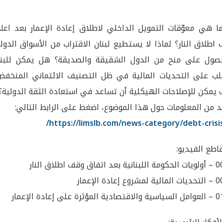
 ما هي معوّقات التمويل الداخلي لاطلاق إعادة الإعمار بعد ا
ف اطلاق النار؟ لماذا لا يستطيع لبنان الاقتراب من الأسواق الد
الحصول على منح من الدول الشقيقة والصديقة؟ هل يمكن لل
لتغلب على التحديات المالية في ظل التصنيف الائتماني المن
كيف يمكن للإصلاحات الهيكلية أن تساعد في استعادة الثقة الدو
لمزيد من المعلومات حول هذا الموضوع، اضغط على الرابط الت
https://limslb.com/news-category/debt-crisis
👇مقاطع الفي
00:00 – أولويات الح
00:58 – التحديا
01:35 – العوامل السي