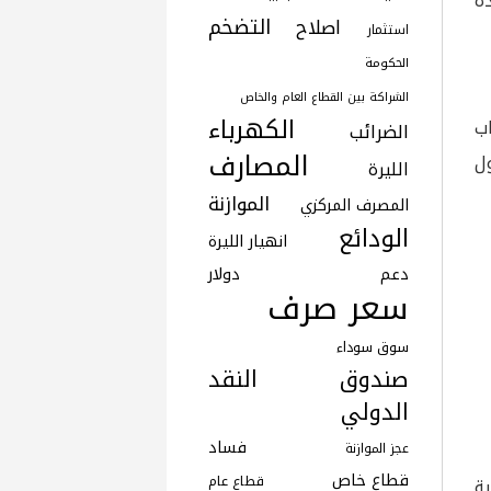
ة
التضخم
اصلاح
استثمار
الحكومة
الشراكة بين القطاع العام والخاص
الكهرباء
ب
الضرائب
المصارف
ول
الليرة
الموازنة
المصرف المركزي
الودائع
انهيار الليرة
دعم
دولار
سعر صرف
سوق سوداء
صندوق النقد
الدولي
فساد
عجز الموازنة
قطاع خاص
قطاع عام
ة