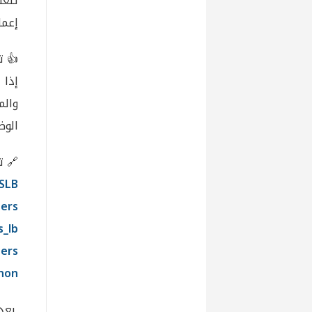
تلعب
إعما
👍 ت
إذا
والم
الوض
🔗 تو
SLB
ers
s_lb
ers
anon
بعد 