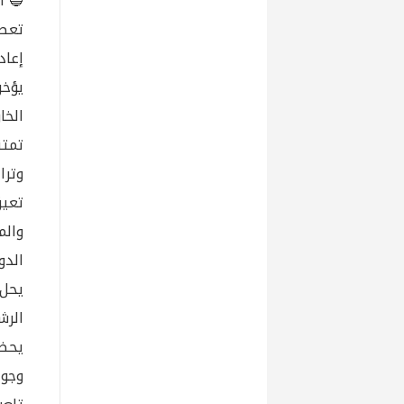
🔵 ا
تعطي
إعاد
يؤخر
الخا
تمتن
وترا
تعي
والم
الدو
الرش
وجود