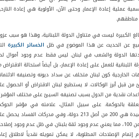
سمية عملية إعادة الإعمار. وحتى الآن، الأولوية هي إعادة النازح
مناطقهم.
الغ الكبيرة ليست في متناول الدولة اللبنانية، وهذا هو سبب عز
ميع عن الحديث عن هذا الموضوع في ظل
الخسائر الكبيرة
الت
تها الدولة والشعب في لبنان. ليس فقط عدم وجود أموال لد
لة اللبنانية للعمل على إعادة الإعمار، بل أيضاً استحالة الاقتراض 
ات الخارجية كون لبنان متخلف عن سداد ديونه وتصنيفه الائتمان
من قبل أبرز الوكالات. لا يستطيع لبنان الاقتراض أو الحصول ع
دات نقدية من الدول بسبب تصنيفه السيئ على مختلف المؤشرا
علقة بالحوكمة. على سبيل المثال، علامته في مؤشر الحوكم
الرشيدة هي 200 من أصل 213 دولة، وفي مدركات الفساد يحصل 
24 من 100، مما يعني عدم وجود ثقة بلبنان. في ظل عدم وجود إصلاح
 إتمام الإصلاحات المطلوبة، لا يمكن تمويله نقدياً لاطلاق إعا