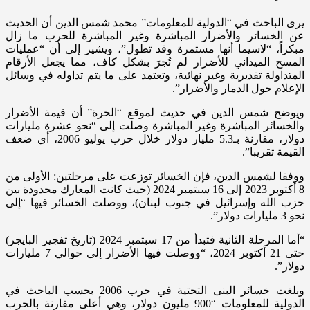
يرى الباحث في “الدولية للمعلومات” محمد شمس الدين أن الحديث
عن الخسائر والأضرار المباشرة وغير المباشرة للحرب ما زال
مبكراً، “لاسيما أنها مستمرة وقد تطول”، ويشير إلى أن “عمليات
المسح الميداني للأضرار لم تُجرَ بشكل كاف، مما يجعل الأرقام
المتداولة تقديرية وغير نهائية، وتعتمد على ما يتم تداوله في وسائل
الإعلام حول الدمار والأضرار”.
ويوضح شمس الدين في حديث لموقع “الحرة” أن قيمة الأضرار
والخسائر المباشرة وغير المباشرة وصلت إلى “نحو عشرة مليارات
دولار، مقارنة بـ5.3 مليار دولار خلال حرب يوليو 2006، أي ضعف
القيمة تقريبا”.
ووفقا لشمس الدين، فإن الخسائر توزعت على مرحلتين: الأولى من
8 أكتوبر 2023 إلى 16 سبتمبر 2024 (حيث كانت المعارك محدودة بين
حزب الله وإسرائيل في جنوب لبنان)، ووصلت الخسائر فيها “إلى
نحو 3 مليارات دولار”.
“أما المرحلة الثانية فتبدأ من 17 سبتمبر 2024 (تاريخ تفجير البايجر)
حتى 21 أكتوبر 2024، “ووصلت فيها الأضرار إلى حوالي 7 مليارات
دولار”.
وبلغت خسائر البنى التحتية في حرب 2006 بحسب الباحث في
الدولية للمعلومات “900 مليون دولار، وهي أعلى مقارنة بالحرب