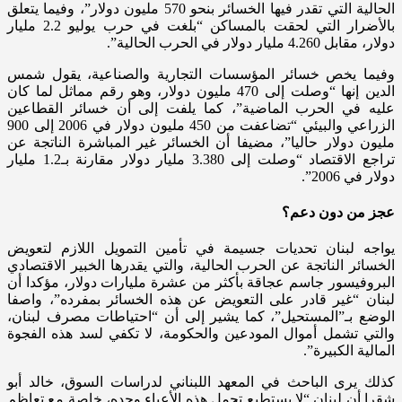
الحالية التي تقدر فيها الخسائر بنحو 570 مليون دولار”، وفيما يتعلق
بالأضرار التي لحقت بالمساكن “بلغت في حرب يوليو 2.2 مليار
دولار، مقابل 4.260 مليار دولار في الحرب الحالية”.
وفيما يخص خسائر المؤسسات التجارية والصناعية، يقول شمس
الدين إنها “وصلت إلى 470 مليون دولار، وهو رقم مماثل لما كان
عليه في الحرب الماضية”، كما يلفت إلى أن خسائر القطاعين
الزراعي والبيئي “تضاعفت من 450 مليون دولار في 2006 إلى 900
مليون دولار حاليا”، مضيفا أن الخسائر غير المباشرة الناتجة عن
تراجع الاقتصاد “وصلت إلى 3.380 مليار دولار مقارنة بـ1.2 مليار
دولار في 2006”.
عجز من دون دعم؟
يواجه لبنان تحديات جسيمة في تأمين التمويل اللازم لتعويض
الخسائر الناتجة عن الحرب الحالية، والتي يقدرها الخبير الاقتصادي
البروفيسور جاسم عجاقة بأكثر من عشرة مليارات دولار، مؤكدا أن
لبنان “غير قادر على التعويض عن هذه الخسائر بمفرده”، واصفا
الوضع بـ”المستحيل”، كما يشير إلى أن “احتياطات مصرف لبنان،
والتي تشمل أموال المودعين والحكومة، لا تكفي لسد هذه الفجوة
المالية الكبيرة”.
كذلك يرى الباحث في المعهد اللبناني لدراسات السوق، خالد أبو
شقرا أن لبنان “لا يستطيع تحمل هذه الأعباء وحده، خاصة مع تعاظم