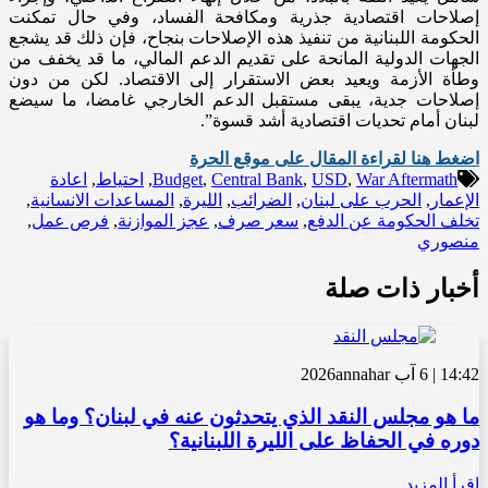
إصلاحات اقتصادية جذرية ومكافحة الفساد، وفي حال تمكنت
الحكومة اللبنانية من تنفيذ هذه الإصلاحات بنجاح، فإن ذلك قد يشجع
الجهات الدولية المانحة على تقديم الدعم المالي، ما قد يخفف من
وطأة الأزمة ويعيد بعض الاستقرار إلى الاقتصاد. لكن من دون
إصلاحات جدية، يبقى مستقبل الدعم الخارجي غامضا، ما سيضع
لبنان أمام تحديات اقتصادية أشد قسوة”.
اضغط هنا لقراءة المقال على موقع الحرة
War Aftermath
,
USD
,
Central Bank
,
Budget
,
احتياط
,
اعادة
الإعمار
,
الحرب على لبنان
,
الضرائب
,
الليرة
,
المساعدات الانسانية
,
تخلف الحكومة عن الدفع
,
سعر صرف
,
عجز الموازنة
,
فرص عمل
,
منصوري
أخبار ذات صلة
14:42 | 6 آب 2026
annahar
ما هو مجلس النقد الذي يتحدثون عنه في لبنان؟ وما هو
دوره في الحفاظ على الليرة اللبنانية؟
اقرأ المزيد