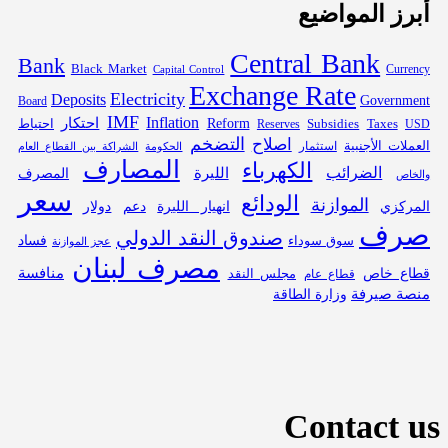
أبرز المواضيع
Central Bank
Bank
Black Market
Capital Control
Currency
Exchange Rate
Electricity
Deposits
Government
Board
IMF
Inflation
احتكار
Subsidies
Reform
احتياط
Reserves
Taxes
USD
التضخم
اصلاح
العملات الأجنبية
استثمار
الحكومة
الشراكة بين القطاع العام
المصارف
الكهرباء
الضرائب
الليرة
المصرف
والخاص
سعر
الودائع
الموازنة
المركزي
انهيار الليرة
دعم
دولار
صرف
صندوق النقد الدولي
فساد
سوق سوداء
عجز الموازنة
مصرف لبنان
قطاع خاص
منافسة
مجلس النقد
قطاع عام
منصة صيرفة
وزارة الطاقة
Contact us