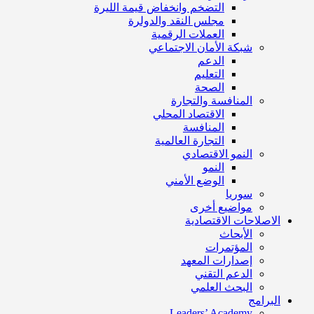
التضخم وانخفاض قيمة الليرة
مجلس النقد والدولرة
العملات الرقمية
شبكة الأمان الاجتماعي
الدعم
التعليم
الصحة
المنافسة والتجارة
الاقتصاد المحلي
المنافسة
التجارة العالمية
النمو الاقتصادي
النمو
الوضع الأمني
سوريا
مواضيع أخرى
الاصلاحات الاقتصادية
الأبحاث
المؤتمرات
إصدارات المعهد
الدعم التقني
البحث العلمي
البرامج
Leaders’ Academy