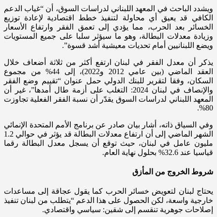
ويشدد الباحث في المعهد اللبناني لدراسات السوق، أن “غياب الدعم
الكافي قد يعيق أي محاولة لتنفيذ خطط اقتصادية لإعادة توزيع
الخسائر بعد الحرب، مما يؤدي إلى تعمق الفقر وارتفاع الأسعار
وزيادة معدلات البطالة، وهو ما سيؤثر سلبا على جميع المستويات
ويضع اللبنانيين أمام تحديات معيشية أشد قسوة”.
يذكر أن معدل الفقر في لبنان ارتفع أكثر من ثلاثة أضعاف خلال
العقد الماضي (بين عامي 2012 و2022)، إلى 44% من مجموع
السكان، وفقا لتقرير للبنك الدولي حمل عنوان “تقييم وضع الفقر
والإنصاف في لبنان 2024: التغلب على أزمة طال أمدها”، غير أن
المعهد اللبناني لدراسات السوق يقدّر أن نسبة الفقر الفعلية تجاوزت
80%.
وفي السياق ذاته، أشار بيان صادر عن برنامج الأمم المتحدة الإنمائي
الشهر الماضي إلى أن ارتفاع معدلات البطالة قد يؤثر في حوالي 1.2
مليون عامل في لبنان، حيث توقع أن يسجل معدل البطالة رقما
قياسيا عند 32.6% بحلول نهاية العام.
شروط الخروج من المأزق
يحتاج لبنان لتعويض خسائر الحرب كما يقول عجاقة إلى مساعدات
خارجية واسعة، لكن الحصول على هذا الدعم “يتطلب من لبنان تنفيذ
إصلاحات جوهرية تنقسم إلى شقين: سياسي واقتصادي.