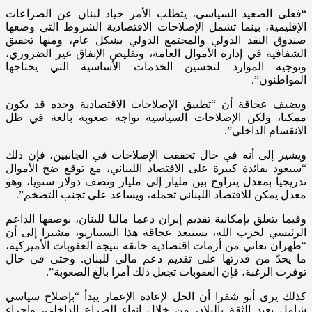
“فعلى الصعيد السياسي، يتطلب الأمر حياد لبنان عن الصراعات
الإقليمية، بينما تشمل الإصلاحات الاقتصادية الشروط التي وضعها
صندوق النقد الدولي والمجتمع الدولي بشكل عام، ومنها تحقيق
الشفافية في إدارة الأموال العامة، وتقليص الإنفاق غير الضروري،
وتوجيه الموارد لتحسين الخدمات الأساسية التي يحتاجها
المواطنون”.
ويضيف عجاقة أن “تطبيق الإصلاحات الاقتصادية وحده قد يكون
ممكنا، ولكن الإصلاحات السياسية تواجه صعوبة بالغة في ظل
الانقسام الداخلي”.
ويشير إلى أنه في حال تحققت الإصلاحات في الجانبين، فإن ذلك
“سيعود بفائدة كبيرة على الاقتصاد اللبناني، مع توقع ضخ الأموال
تدريجيا بمعدل يتراوح بين مليار إلى مليار ونصف دولار سنويا، وهو
معدل يمكن للاقتصاد اللبناني تحمله، ويساعد على تجنب التضخم”.
وفيما يتعلق بإمكانية تقديم إيران دعما ماليا للبنان، بوصفها الداعم
الرئيسي لحزب الله، يستبعد عجاقة هذا السيناريو، مشيرا إلى أن
“طهران تعاني من أزمات اقتصادية خانقة نتيجة العقوبات الأميركية،
ما يحدّ من قدرتها على تقديم دعم مالي للبنان. وحتى في حال
توفرت الرغبة، فإن العقوبات تجعل ذلك أمرا بالغ الصعوبة”.
كذلك يرى أبو شقرا أن الحل لإعادة الإعمار يبدأ “بإصلاح سياسي
شامل يعيد الثقة بالبلاد، من خلال إنهاء الصراع الداخلي، وإجراء