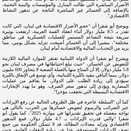
الأضرار المباشرة التي طالت المنازل والمؤسسات والبنية التحتية،
بالإضافة إلى الخسائر غير المباشرة الناتجة عن تدهور النشاط
الاقتصادي”.
ويوضح أبو شقرا أن “حجم الأضرار الاقتصادية في لبنان، التي كانت
تقدر بـ 8.5 مليار دولار أثناء انعقاد القمة العربية، ارتفعت بوتيرة
سريعة نتيجة التصاعد المستمر للعمليات العسكرية في مناطق
مختلفة”، مشيرا إلى أن الخسائر أصبحت تتزايد بشكل يومي، مما
يزيد من التحديات المالية والاقتصادية أمام لبنان.
ويشرح أبو شقرا أن الدولة اللبنانية تفتقر للموارد المالية اللازمة
للتعويض عن الخسائر، “حيث تبلغ احتياطاتها في مصرف لبنان نحو
5.8 مليار دولار، إلا أن المتاح منها بالعملة الصعبة لا يتجاوز 600 مليون
دولار، بينما الباقي مقيد بالليرة اللبنانية، وأي توسع في الإنفاق بالليرة
سيؤدي إلى زيادة الطلب على الدولار، ما يفاقم من عمليات
المضاربة ويؤدي إلى تدهور سعر الصرف، وهو ما يهدد الإنجازات
الاقتصادية البسيطة التي تحققت مؤخرا”.
كما أن “السلطة عاجزة في ظل الظروف الحالية عن رفع الإيرادات
عبر الضرائب والرسوم لتعويض خسائرها من الحرب، بالتالي هي
تواجه معضلة في تحقيق تقديراتها في موازنة 2025″، كما يقول أبو
شقرا “والتي قدرت الإيرادات بـ 4.7 مليار دولار، فمع التدهور
الاقتصادي وتزايد معدلات البطالة، قد لا تتمكن الحكومة من جمع
نصف الإيرادات المستهدفة، عدا عن زيادة النفقات العامة، حيث