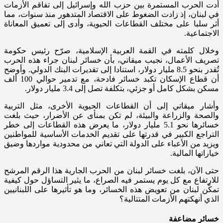
أدت الحرب المستمرة بين حزب الله وإسرائيل إلى تفاقم الأزمات
في لبنان، إذ زادت الضغوط على الاقتصاد المتدهور منذ سنوات، مما
أثر سلبا على مختلف القطاعات الحيوية، وأدى إلى تعميق المعاناة
الاجتماعية.
وخلال كلمته في القمة العربية الإسلامية، صرّح رئيس حكومة
تصريف الأعمال، نجيب ميقاتي، بأن خسائر لبنان جراء هذه الحرب
تُقدر بنحو 8.5 مليار دولار، استنادا إلى تقديرات البنك الدولي. وأوضح
أن قطاع الإسكان تكبد خسائر فادحة، مع تدمير حوالي 100 ألف
مسكن بشكل كامل أو جزئي، بتكلفة تصل إلى 3.4 مليار دولار.
وأشار ميقاتي إلى أن القطاعات الحيوية الأخرى، مثل التربية
والصحة والزراعة والبيئة، لم تكن بمنأى عن الأضرار، حيث بلغت
خسائرها نحو 5.1 مليار دولار، ما يعرض هذه القطاعات إلى خطر
التراجع الكبير في قدرتها على تقديم الخدمات الأساسية للمواطنين
ويزيد من الأعباء على الدولة التي تعاني من محدودية مواردها وضيق
خياراتها المالية.
حتى الآن، بلغت خسائر لبنان من الحرب الجارية هذا الرقم المرشح
للارتفاع مع كل يوم يستمر فيه الصراع، ما يثير التساؤل حول كيفية
تمكّن لبنان من تعويض هذه الخسائر، وما هو تأثيرها على اللبنانيين
الذي أنهكتهم الأزمات المتتالية؟
خسائر مضاعفة