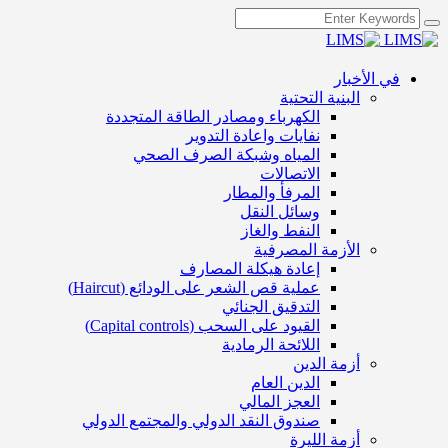
في الأخبار
البنية التحتية
الكهرباء ومصادر الطاقة المتجددة
نفايات واعادة التدوير
المياه وشبكة الصرف الصحي
الاتصالات
المرفأ والمطار
وسائل النقل
النفط والغاز
الأزمة المصرفية
إعادة هيكلة المصارف
عملية قص الشعر على الودائع (Haircut)
التدقيق الجنائي
القيود على السحب (Capital controls)
اللائحة الرمادية
أزمة الدين
الدين العام
العجز المالي
صندوق النقد الدولي والمجتمع الدولي
أزمة الليرة