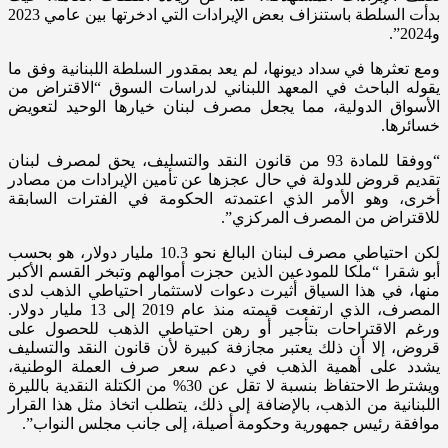
بدأت السلطة باستنزاف بعض الإيرادات التي ادخرتها بين عامي 2023
و2024”.
ومع تعثرها في سداد ديونها، لم يعد بمقدور السلطة اللبنانية وفق ما
يقوله الباحث في المعهد اللبناني لدراسات السوق “الاقتراض من
الأسواق الدولية، مما يجعل مصرف لبنان خيارها الوحيد لتعويض
خسائرها.
“ووفقا للمادة 93 من قانون النقد والتسليف، يحق لمصرف لبنان
تقديم قروض للدولة في حال عجزها عن تأمين الإيرادات من مصادر
أخرى، وهو الأمر الذي اعتمدته الحكومة في الفترات السابقة
للاقتراض من المصرف المركزي”.
لكن احتياطي مصرف لبنان البالغ نحو 10.3 مليار دولار، هو بحسب
أبو شقرا “ملكا للمودعين الذين حجزت أموالهم وتبخر القسم الأكبر
منها، في هذا السياق أثيرت دعوات لاستثمار احتياطي الذهب لدى
المصرف، الذي ارتفعت قيمته منذ عام 2019 إلى 13 مليار دولار.
ورغم الاقتراحات بتأجير أو رهن احتياطي الذهب للحصول على
قروض، إلا أن ذلك يعتبر مجازفة كبيرة لأن قانون النقد والتسليف
يشدد على أهمية الذهب في دعم سعر صرف العملة الوطنية،
ويشترط الاحتفاظ بنسبة لا تقل عن 30% من الكتلة النقدية بالليرة
اللبنانية من الذهب، بالإضافة إلى ذلك، يتطلب اتخاذ مثل هذا القرار
موافقة رئيس جمهورية وحكومة أصيلة، إلى جانب مجلس النواب”.