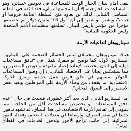
يبقى أمام لبنان الخيار الوحيد للمساعدة في تعويض خسائره وهو
“المساعدات الخارجية، إلا أن المجتمع الدولي، فقد الثقة في النظام
السياسي اللبناني، لذلك لن يعاود منح السلطة الحالية قروضا أو
هبات”، ويشير أبو شقرا إلى أن “أول 108 مليون دولار تم تخصيصها
مؤخرا من مؤتمر باريس للبنان، تسلمتها منظمات الأمم المتحدة،
وليس الحكومة اللبنانية”.
سيناريوهان لتداعيات الأزمة
هناك سيناريوهان محتملان لتأثير الخسائر الضخمة على اللبنانيين.
السيناريو الأول، كما يوضح أبو شقرا، يتمثل في “تدفق مساعدات
دولية إلى لبنان مخصصة لإعادة إعمار ما تهدم وتعويض المتضررين،
مما سينعكس إيجابا على الاقتصاد اللبناني. إذ إن وصول المساعدات
بالدولار سيسهم في خلق فرص عمل جديدة، ويعزز الحركة
الاقتصادية، ما يخفف من وطأة الأزمة على المواطنين ويعيد بعض
الاستقرار إلى السوق المحلي”.
أما السيناريو الثاني، الذي يعد أكثر خطورة، فيحدث في حال “عدم
تدفق المساعدات أو تخصيص مساعدات أقل من الحاجة، مما
سيؤدي إلى تفاقم الأزمة الاقتصادية. في هذا السياق، قد نشهد تدهورا
جديدا في سعر الصرف، وارتفاعا في معدلات التضخم، وفقدانا للقوة
الشرائية، إلى جانب تراجع الأجور وتدهور الخدمات في القطاع
العام”.