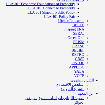
LLA 101 Economic Foundations of Prosperity
LLA 201 Connect to Prosperity
LLA 301 Shaping Public Policy
LLA 401 Policy Fair
Higher Education
BELLE
Shaping ERA
SERAJ
Green Grid
PRISM
ERASE
BELIEF
RETRO
CBSP
PISTOL
APPLE-C
YALA
VOTE
التقرير الشهري
الملخص الاقتصادي
النشرة الشهرية
عن المعهد
المعهد اللبناني لدراسات السوق: من نحن
الجوائز