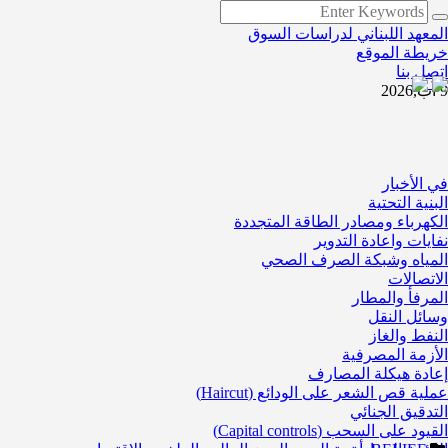
المعهد اللبناني لدراسات السوق
خريطة الموقع
اتصل بنا
9 آب,2026
في الأخبار
البنية التحتية
الكهرباء ومصادر الطاقة المتجددة
نفايات واعادة التدوير
المياه وشبكة الصرف الصحي
الاتصالات
المرفأ والمطار
وسائل النقل
النفط والغاز
الأزمة المصرفية
إعادة هيكلة المصارف
عملية قص الشعر على الودائع (Haircut)
التدقيق الجنائي
القيود على السحب (Capital controls)