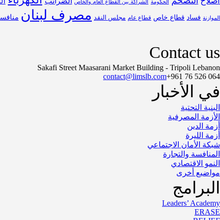
التضخم
صلاح
الضرائب
ال
الحكومة
الشراكة بين القطاع العام والخاص
مصرف لبنان
فساد
قطاع خاص
منافس
مجلس النقد
قطاع عام
الموازنة
Contact us
Sakafi Street Maasarani Market Building - Tripoli Lebanon
contact@limslb.com
+961 76 526 064
في الأخبار
البنية التحتية
الأزمة المصرفية
أزمة الدين
أزمة الليرة
شبكة الأمان الاجتماعي
المنافسة والتجارة
النمو الاقتصادي
مواضيع أخرى
البرامج
Leaders’ Academy
ERASE