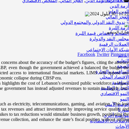
BELIEF
,
اللائحة الرمادية
أزمة الدين
,
العجز المالي
,
الملخص الاقتصادي
أزمة الدين
الدين العام
11:21 | 30 أيلول 2024
العجز المالي
0
صندوق النقد الدولي والمجتمع الدولي
أزمة الليرة
شارك المنشور
التضخم وانخفاض قيمة الليرة
مجلس النقد والدولرة
العملات الرقمية
شبكة الأمان الاجتماعي
Facebook
Twitter
Pinterest
الدعم
التعليم
concerns about the accuracy of the budget’s figures, citing the absence
الصحة
on LBP, even though the government achieved a balanced the budget the
المنافسة والتجارة
tricted access to international financial markets. LIMS will oppose any
الاقتصاد المحلي
 economic collapse during CBSP era.
المنافسة
on highlights the cost of Lebanon’s oversized public workforce, a legacy
التجارة العالمية
the government has instead adjusted revenues to sustain its largely non-
النمو الاقتصادي
النمو
uch as electricity, telecommunications, gaming, and aviation. This low
الوضع الأمني
 tax revenues and attract investment by improving service quality and
سوريا
ikes to tax reductions would stimulate business growth, positioning the
مواضيع أخرى
ue collection, and enhance the state’s fiscal position without stifling
الاصلاحات الاقتصادية
الأبحاث