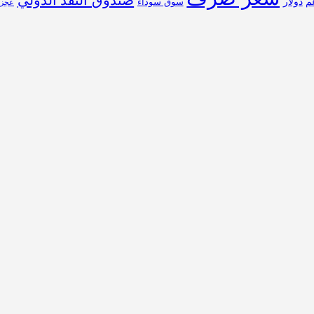
م
دولار
سوق سوداء
عجز