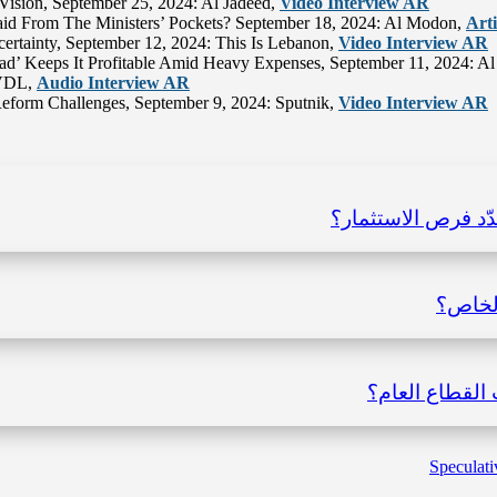
ision, September 25, 2024: Al Jadeed,
Video Interview AR
aid From The Ministers’ Pockets? September 18, 2024: Al Modon,
Art
rtainty, September 12, 2024: This Is Lebanon,
Video Interview AR
’ Keeps It Profitable Amid Heavy Expenses, September 11, 2024: A
 VDL,
Audio Interview AR
eform Challenges, September 9, 2024: Sputnik,
Video Interview AR
د فرص الاستثمار؟
الخاص؟
 القطاع العام؟
Speculat