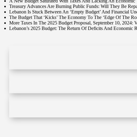
A New Budget Saturated With Taxes And Lacking An Economic V
Treasury Advances Are Burning Public Funds: Will They Be Rep
Lebanon Is Stuck Between An ‘Empty Budget’ And Financial Unce
The Budget That ‘Kicks’ The Economy To The ‘Edge Of The Road
More Taxes In The 2025 Budget Proposal, September 10, 2024:
Lebanon’s 2025 Budget: The Return Of Deficits And Economic R