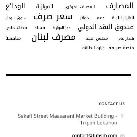
المصارف
الودائع
الموازنة
المصرف المركزي
سعر صرف
انهيار الليرة
دعم
دولار
سوق سوداء
صندوق النقد الدولي
فساد
قطاع خاص
عجز الموازنة
مصرف لبنان
منافسة
مجلس النقد
قطاع عام
منصة صيرفة
وزارة الطاقة
CONTACT US
Sakafi Street Maasarani Market Building -
Tripoli Lebanon
contact@limslb.com