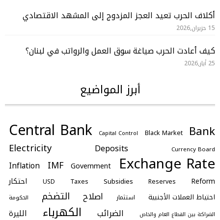
أكلاف الحرب تعيد العجز المزدوج إلى المشهد الاقتصادي
15 حزيران,2026
كيف أعادت الحرب صياغة سوق العمل والرواتب في لبنان؟
25 أيار,2026
أبرز المواضيع
Central Bank
Bank
Black Market
Capital Control
Electricity
Deposits
Currency Board
Exchange Rate
IMF
Inflation
Government
احتكار
Reform
Subsidies
Taxes
Reserves
USD
التضخم
اصلاح
احتياط العملات الأجنبية
استثمار
الحكومة
الكهرباء
الضرائب
الليرة
الشراكة بين القطاع العام والخاص